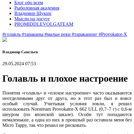
Блог обо всем
Рыболовная академия
Владимир Щукин
Мысли на досуге
PROMIDDLEVOLGATEAM
#голавль
#тараканы
#малые реки
#тараканинг
#Provokator-X
Владимир Савельев
29.05.2024 07:53
Голавль и плохое настроение
Понятия «голавль» и «плохое настроение» часто оказываются
неотделимыми друг от друга, но в этот раз был и вовсе
особый случай. Учитывая условия ловли, я решил
использовать Norstream Provokator-X 662 ULL (0,7–7 г) с 0,6-м
шнуром (по японской шкале). Особи тут попадаются
немаленькие, а одна из них в прошлый раз оставила меня без
Micro Tappy, так что решил не рисковать.