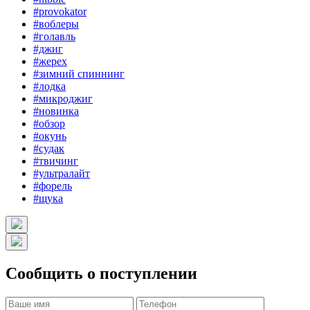
#provokator
#воблеры
#голавль
#джиг
#жерех
#зимний спиннинг
#лодка
#микроджиг
#новинка
#обзор
#окунь
#судак
#твичинг
#ультралайт
#форель
#щука
Сообщить о поступлении