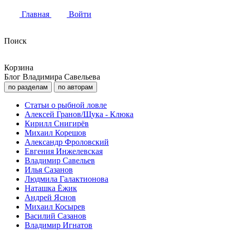
Главная
Войти
Поиск
Корзина
Блог Владимира Савельева
по разделам
по авторам
Статьи о рыбной ловле
Алексей Гранов/Щука - Клюка
Кирилл Снигирёв
Михаил Корешов
Александр Фроловский
Евгения Инжелевская
Владимир Савельев
Илья Сазанов
Людмила Галактионова
Наташка Ёжик
Андрей Яснов
Михаил Косырев
Василий Сазанов
Владимир Игнатов