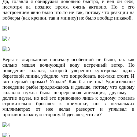
Да, голавля я обнаружил довольно быстро, и вёл он себя,
несмотря на позднее время, очень активно. Но с его
настроением явно было что-то не так, потому что реакции на
воблеры (как кренки, так и минноу) не было вообще никакой.
Веры в «тараканов» поначалу особенной не было, так как
сильно мешал волнующий воду встречный ветер. Но
поведение голавля, который уверенно курсировал вдоль
береговой линии, убедило, что попробовать всё-таки стоит. И
вот первый промах! Угадал? Как бы не так! Удивительное
поведение рыбы продолжалось и дальше, потому что одному
голавлю нужна была непрерывная анимация, другому —
долгие паузы, но всё это приводило лишь к одному: голавль
стремительно бросался к приманке, но в нескольких
миллиметрах от нее делал разворот и уплывал в
противоположную сторону. Издевался, что ли?