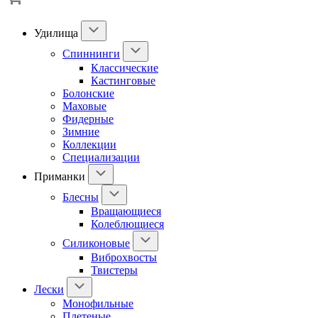
Удилища
Спиннинги
Классические
Кастинговые
Болонские
Маховые
Фидерные
Зимние
Коллекции
Специализации
Приманки
Блесны
Вращающиеся
Колеблющиеся
Силиконовые
Виброхвосты
Твистеры
Лески
Монофильные
Плетеные