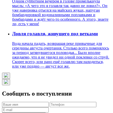
Одним субботним вечером в голове промелькнула
мысль: «А чего это я голавля так давно не ловил?». Он
уже наверняка отъелся на майских жуках, напуган
бомбардировкой водоналивными поплавками и
бомбардами и ждёт чего-то особенного. А этого, знаете
ли, есть у меня!
Ловля голавля, живущего под ветками
Вода начала падать, возвращая реке привычные для
середины августа очертания. Столько всего поменялось
за период затянувшегося половодья... Было вполне
ожидаемо, что я не увидел ни одной поклевки со струй.
Скорее всего, или рано ещё голавлю там находиться,
или уже поздно — август все же.
Сообщить о поступлении