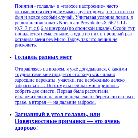
Понятия «голавль» и «плохое настроение» часто
оказываются неотделимыми друг от друга, но в этот раз
был и вовсе особый случай. Учитывая условия ловли, я
решил использовать Norstream Provokator-X 662 ULL
(0,7–7 г) с 0,6-м шнуром (по японской шкале). Особи тут
попадаются немаленькие, а одна из них в прошлый раз
оставила меня без Micro Tappy, так что решил не
рисковать.
Голавль разных мест
Отправляясь на водоем, я уже догадывался, с какими
трудностями мне придется столкнуться: сильно
заросшие перекаты, участки, где необходимо далеко
забрасывать… Поэтому на сей раз мне пришлось
собрать две снасти. Первая была рассчитана
исключительно на ловлю недалеко от берега, по окнам в
траве, а вторая — на дальние забросы.
Загнанный в угол голавль, или
Поверхностные приманки — это очень
здорово!