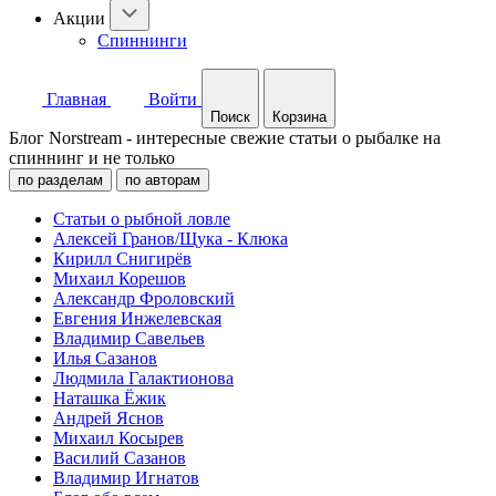
Акции
Спиннинги
Главная
Войти
Поиск
Корзина
Блог Norstream - интересные свежие статьи о рыбалке на
спиннинг и не только
по разделам
по авторам
Статьи о рыбной ловле
Алексей Гранов/Щука - Клюка
Кирилл Снигирёв
Михаил Корешов
Александр Фроловский
Евгения Инжелевская
Владимир Савельев
Илья Сазанов
Людмила Галактионова
Наташка Ёжик
Андрей Яснов
Михаил Косырев
Василий Сазанов
Владимир Игнатов