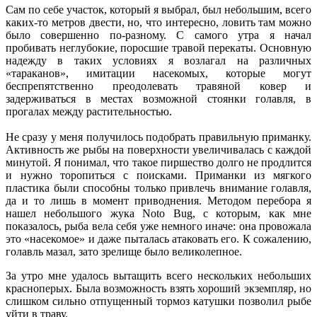
Сам по себе участок, который я выбрал, был небольшим, всего
каких-то метров двести, но, что интересно, ловить там можно
было совершенно по-разному. С самого утра я начал
пробивать неглубокие, поросшие травой перекаты. Основную
надежду в таких условиях я возлагал на различных
«тараканов», имитации насекомых, которые могут
беспрепятственно преодолевать травяной ковер и
задерживаться в местах возможной стоянки голавля, в
прогалах между растительностью.
Не сразу у меня получилось подобрать правильную приманку.
Активность же рыбы на поверхности увеличивалась с каждой
минутой. Я понимал, что такое пиршество долго не продлится
и нужно торопиться с поисками. Приманки из мягкого
пластика были способны только привлечь внимание голавля,
да и то лишь в момент приводнения. Методом перебора я
нашел небольшого жука Noto Bug, с которым, как мне
показалось, рыба вела себя уже немного иначе: она провожала
это «насекомое» и даже пыталась атаковать его. К сожалению,
голавль мазал, зато зрелище было великолепное.
За утро мне удалось вытащить всего нескольких небольших
красноперых. Была возможность взять хороший экземпляр, но
слишком сильно отпущенный тормоз катушки позволил рыбе
уйти в траву.