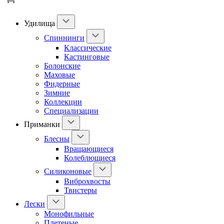
Удилища
Спиннинги
Классические
Кастинговые
Болонские
Маховые
Фидерные
Зимние
Коллекции
Специализации
Приманки
Блесны
Вращающиеся
Колеблющиеся
Силиконовые
Виброхвосты
Твистеры
Лески
Монофильные
Плетеные