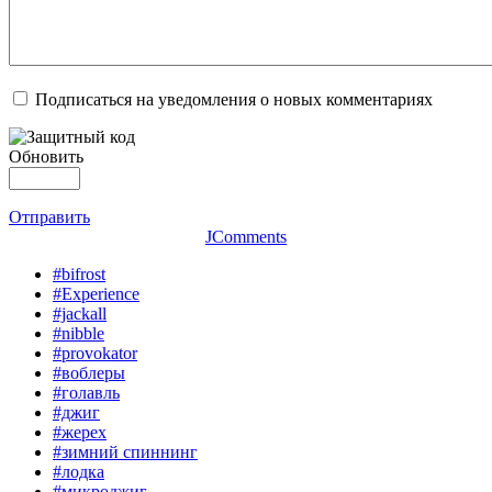
Подписаться на уведомления о новых комментариях
Обновить
Отправить
JComments
#bifrost
#Experience
#jackall
#nibble
#provokator
#воблеры
#голавль
#джиг
#жерех
#зимний спиннинг
#лодка
#микроджиг