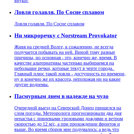
внуки!
Ловля голавля. По Сосне сплавом
Ловля голавля. По Сосне сплавом
Ни микроречку с Norstream Provokator
Живя на средней Волге, к сожалению, не всегда
получается побывать на ней. Виной тому разные
причины, но основная - это, конечно же, время. В
качестве альтернативы частенько выбираемся на
небольшие речки, которые текут в черте города.
Главный плюс такой ловли - доступность по времени,
ну и конечно же их красота, непохожая ни на какие
другие водоемы.
Пасмурным днем в надежде на чудо
Очередной выезд на Северский Донец пришелся на
слом погоды. Метеорологи прогнозировали два дня
ненастья с ливневыми грозовыми дождями и ветром
скоростью до 12 м/с, а при прохождении фронтов и
выше. Во время сборов мне подумалось: а ведь что