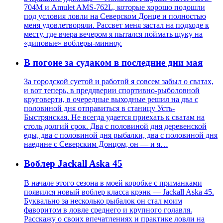
704M и Amulet AMS-762L, которые хорошо подошли
под условия ловли на Северском Донце и полностью
меня удовлетворяли. Рассвет меня застал на подходе к
месту, где вчера вечером я пытался поймать щуку на
«диповые» воблеры-минноу.
В погоне за судаком в последние дни мая
За городской суетой и работой я совсем забыл о сватах,
и вот теперь, в преддверии спортивно-рыболовной
круговерти, в очередные выходные решил на два с
половиной дня отправиться в станицу Усть-
Быстрянская. Не всегда удается приехать к сватам на
столь долгий срок. Два с половиной дня деревенской
еды, два с половиной дня рыбалки, два с половиной дня
наедине с Северским Донцом, он — и я…
Воблер Jackall Aska 45
В начале этого сезона в моей коробке с приманками
появился новый воблер класса крэнк — Jackall Aska 45.
Буквально за несколько рыбалок он стал моим
фаворитом в ловле среднего и крупного голавля.
Расскажу о своих впечатлениях и практике ловли на