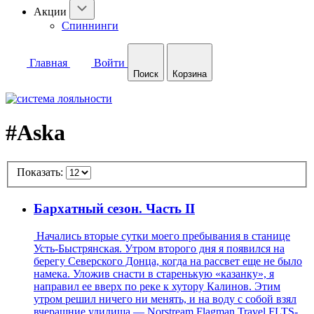
Акции
Спиннинги
Главная
Войти
Поиск
Корзина
#Aska
Показать:
Бархатный сезон. Часть II
Начались вторые сутки моего пребывания в станице
Усть-Быстрянская. Утром второго дня я появился на
берегу Северского Донца, когда на рассвет еще не было
намека. Уложив снасти в старенькую «казанку», я
направил ее вверх по реке к хутору Калинов. Этим
утром решил ничего ни менять, и на воду с собой взял
вчерашние удилища — Norstream Flagman Travel FLTS-