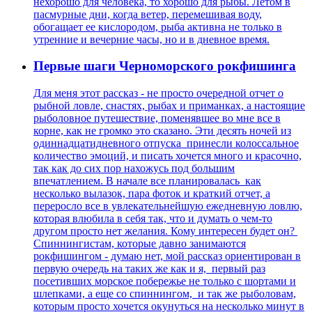
нехорошо для человека, то хорошо для рыбы. Летом в
пасмурные дни, когда ветер, перемешивая воду,
обогащает ее кислородом, рыба активна не только в
утренние и вечерние часы, но и в дневное время.
Первые шаги Черноморского рокфишинга
Для меня этот рассказ - не просто очередной отчет о
рыбной ловле, снастях, рыбах и приманках, а настоящие
рыболовное путешествие, поменявшее во мне все в
корне, как не громко это сказано. Эти десять ночей из
одиннадцатидневного отпуска принесли колоссальное
количество эмоций, и писать хочется много и красочно,
так как до сих пор нахожусь под большим
впечатлением. В начале все планировалась как
несколько вылазок, пара фоток и краткий отчет, а
переросло все в увлекательнейшую ежедневную ловлю,
которая влюбила в себя так, что и думать о чем-то
другом просто нет желания. Кому интересен будет он?
Спиннингистам, которые давно занимаются
рокфишингом - думаю нет, мой рассказ ориентирован в
первую очередь на таких же как и я, первый раз
посетивших морское побережье не только с шортами и
шлепками, а еще со спиннингом, и так же рыболовам,
которым просто хочется окунуться на несколько минут в