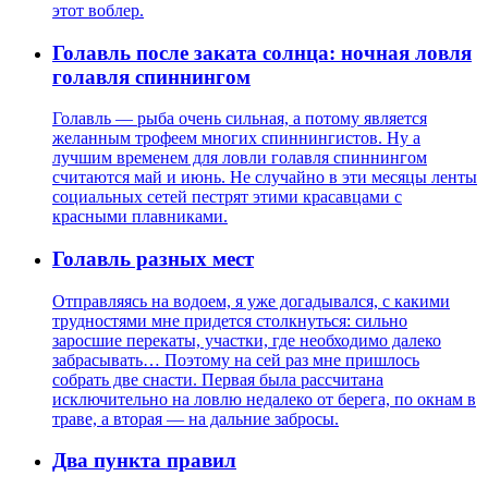
этот воблер.
Голавль после заката солнца: ночная ловля
голавля спиннингом
Голавль — рыба очень сильная, а потому является
желанным трофеем многих спиннингистов. Ну а
лучшим временем для ловли голавля спиннингом
считаются май и июнь. Не случайно в эти месяцы ленты
социальных сетей пестрят этими красавцами с
красными плавниками.
Голавль разных мест
Отправляясь на водоем, я уже догадывался, с какими
трудностями мне придется столкнуться: сильно
заросшие перекаты, участки, где необходимо далеко
забрасывать… Поэтому на сей раз мне пришлось
собрать две снасти. Первая была рассчитана
исключительно на ловлю недалеко от берега, по окнам в
траве, а вторая — на дальние забросы.
Два пункта правил