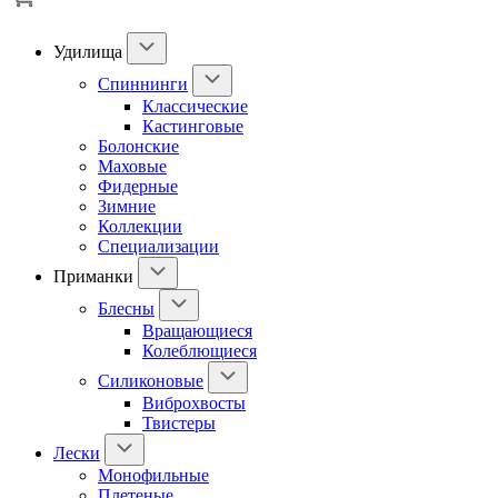
Удилища
Спиннинги
Классические
Кастинговые
Болонские
Маховые
Фидерные
Зимние
Коллекции
Специализации
Приманки
Блесны
Вращающиеся
Колеблющиеся
Силиконовые
Виброхвосты
Твистеры
Лески
Монофильные
Плетеные