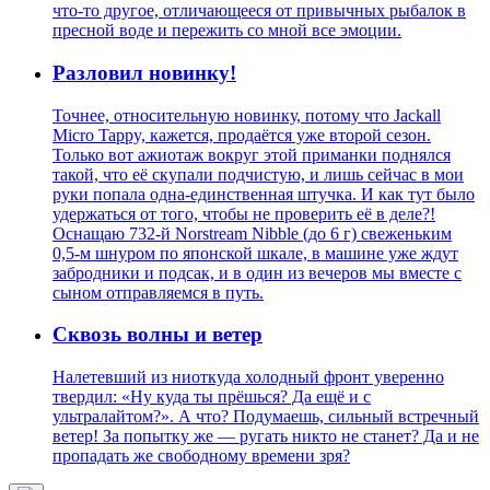
что-то другое, отличающееся от привычных рыбалок в
пресной воде и пережить со мной все эмоции.
Разловил новинку!
Точнее, относительную новинку, потому что Jackall
Micro Tappy, кажется, продаётся уже второй сезон.
Только вот ажиотаж вокруг этой приманки поднялся
такой, что её скупали подчистую, и лишь сейчас в мои
руки попала одна-единственная штучка. И как тут было
удержаться от того, чтобы не проверить её в деле?!
Оснащаю 732-й Norstream Nibble (до 6 г) свеженьким
0,5-м шнуром по японской шкале, в машине уже ждут
забродники и подсак, и в один из вечеров мы вместе с
сыном отправляемся в путь.
Сквозь волны и ветер
Налетевший из ниоткуда холодный фронт уверенно
твердил: «Ну куда ты прёшься? Да ещё и с
ультралайтом?». А что? Подумаешь, сильный встречный
ветер! За попытку же — ругать никто не станет? Да и не
пропадать же свободному времени зря?