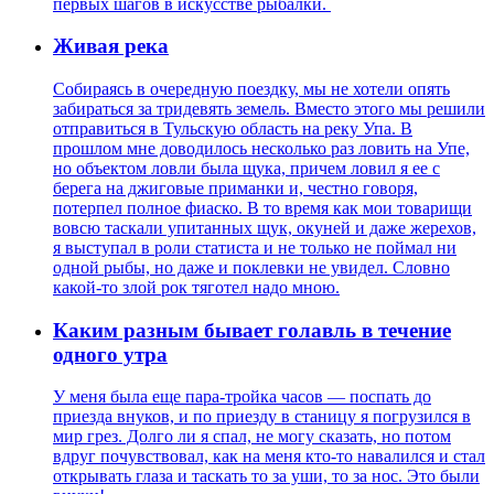
первых шагов в искусстве рыбалки.
Живая река
Собираясь в очередную поездку, мы не хотели опять
забираться за тридевять земель. Вместо этого мы решили
отправиться в Тульскую область на реку Упа. В
прошлом мне доводилось несколько раз ловить на Упе,
но объектом ловли была щука, причем ловил я ее с
берега на джиговые приманки и, честно говоря,
потерпел полное фиаско. В то время как мои товарищи
вовсю таскали упитанных щук, окуней и даже жерехов,
я выступал в роли статиста и не только не поймал ни
одной рыбы, но даже и поклевки не увидел. Словно
какой-то злой рок тяготел надо мною.
Каким разным бывает голавль в течение
одного утра
У меня была еще пара-тройка часов — поспать до
приезда внуков, и по приезду в станицу я погрузился в
мир грез. Долго ли я спал, не могу сказать, но потом
вдруг почувствовал, как на меня кто-то навалился и стал
открывать глаза и таскать то за уши, то за нос. Это были