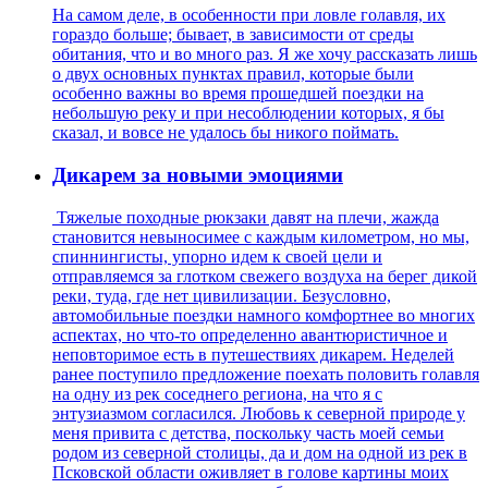
На самом деле, в особенности при ловле голавля, их
гораздо больше; бывает, в зависимости от среды
обитания, что и во много раз. Я же хочу рассказать лишь
о двух основных пунктах правил, которые были
особенно важны во время прошедшей поездки на
небольшую реку и при несоблюдении которых, я бы
сказал, и вовсе не удалось бы никого поймать.
Дикарем за новыми эмоциями
Тяжелые походные рюкзаки давят на плечи, жажда
становится невыносимее с каждым километром, но мы,
спиннингисты, упорно идем к своей цели и
отправляемся за глотком свежего воздуха на берег дикой
реки, туда, где нет цивилизации. Безусловно,
автомобильные поездки намного комфортнее во многих
аспектах, но что-то определенно авантюристичное и
неповторимое есть в путешествиях дикарем. Неделей
ранее поступило предложение поехать половить голавля
на одну из рек соседнего региона, на что я с
энтузиазмом согласился. Любовь к северной природе у
меня привита с детства, поскольку часть моей семьи
родом из северной столицы, да и дом на одной из рек в
Псковской области оживляет в голове картины моих