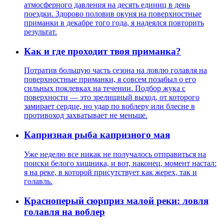
атмосферного давления на десять единиц в день
поездки. Здорово половив окуня на поверхностные
приманки в декабре того года, я надеялся повторить
результат.
Как и где проходит твоя приманка?
Потратив большую часть сезона на ловлю голавля на
поверхностные приманки, я совсем позабыл о его
сильных поклевках на течении. Подбор жука с
поверхности — это зрелищный выход, от которого
замирает сердце, но удар по воблеру или блесне в
противоход захватывает не меньше.
Капризная рыба капризного мая
Уже неделю все никак не получалось отправиться на
поиски белого хищника, и вот, наконец, момент настал:
я на реке, в которой присутствует как жерех, так и
голавль.
Красноперый сюрприз малой реки: ловля
голавля на воблер