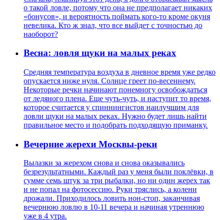
о такой ловле, потому что она не предполагает никаких
«бонусов», и вероятность поймать кого-то кроме окуня
невелика. Кто ж знал, что все выйдет с точностью до
наоборот?
Весна: ловля щуки на малых реках
Средняя температура воздуха в дневное время уже редко
опускается ниже нуля. Солнце греет по-весеннему.
Некоторые речки начинают понемногу освобождаться
от ледяного плена. Еще чуть-чуть, и наступит то время,
которое считается у спиннингистов наилучшим для
ловли щуки на малых реках. Нужно будет лишь найти
правильное место и подобрать подходящую приманку.
Вечерние жерехи Москвы-реки
Вылазки за жерехом снова и снова оказывались
безрезультатными. Каждый раз у меня были поклёвки, в
сумме семь штук за три рыбалки, но ни один жерех так
и не попал на фотосессию. Руки тряслись, а колени
дрожали. Приходилось ловить нон-стоп, заканчивая
вечернюю ловлю в 10-11 вечера и начиная утреннюю
уже в 4 утра.