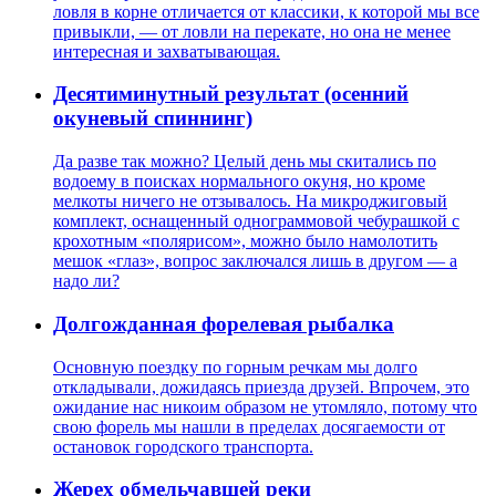
ловля в корне отличается от классики, к которой мы все
привыкли, — от ловли на перекате, но она не менее
интересная и захватывающая.
Десятиминутный результат (осенний
окуневый спиннинг)
Да разве так можно? Целый день мы скитались по
водоему в поисках нормального окуня, но кроме
мелкоты ничего не отзывалось. На микроджиговый
комплект, оснащенный однограммовой чебурашкой с
крохотным «полярисом», можно было намолотить
мешок «глаз», вопрос заключался лишь в другом — а
надо ли?
Долгожданная форелевая рыбалка
Основную поездку по горным речкам мы долго
откладывали, дожидаясь приезда друзей. Впрочем, это
ожидание нас никоим образом не утомляло, потому что
свою форель мы нашли в пределах досягаемости от
остановок городского транспорта.
Жерех обмельчавшей реки