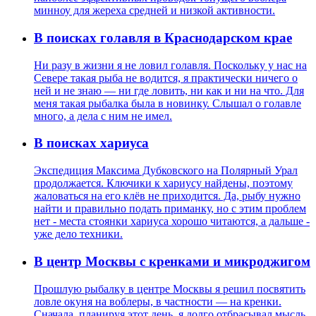
минноу для жереха средней и низкой активности.
В поисках голавля в Краснодарском крае
Ни разу в жизни я не ловил голавля. Поскольку у нас на
Севере такая рыба не водится, я практически ничего о
ней и не знаю — ни где ловить, ни как и ни на что. Для
меня такая рыбалка была в новинку. Слышал о голавле
много, а дела с ним не имел.
В поисках хариуса
Экспедиция Максима Дубковского на Полярный Урал
продолжается. Ключики к хариусу найдены, поэтому
жаловаться на его клёв не приходится. Да, рыбу нужно
найти и правильно подать приманку, но с этим проблем
нет - места стоянки хариуса хорошо читаются, а дальше -
уже дело техники.
В центр Москвы с кренками и микроджигом
Прошлую рыбалку в центре Москвы я решил посвятить
ловле окуня на воблеры, в частности — на кренки.
Сначала, планируя этот день, я долго отбрасывал мысль