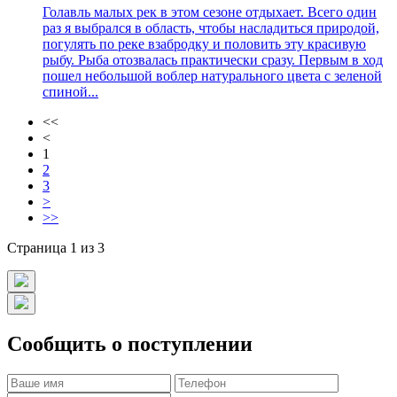
Голавль малых рек в этом сезоне отдыхает. Всего один
раз я выбрался в область, чтобы насладиться природой,
погулять по реке взабродку и половить эту красивую
рыбу. Рыба отозвалась практически сразу. Первым в ход
пошел небольшой воблер натурального цвета с зеленой
спиной...
<<
<
1
2
3
>
>>
Страница 1 из 3
Сообщить о поступлении