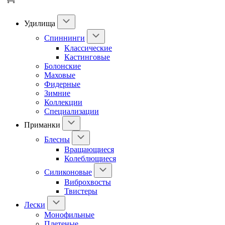
Удилища
Спиннинги
Классические
Кастинговые
Болонские
Маховые
Фидерные
Зимние
Коллекции
Специализации
Приманки
Блесны
Вращающиеся
Колеблющиеся
Силиконовые
Виброхвосты
Твистеры
Лески
Монофильные
Плетеные