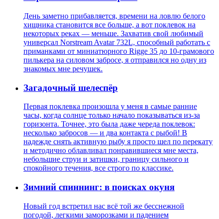
День заметно прибавляется, времени на ловлю белого
хищника становится все больше, а вот поклевок на
некоторых реках — меньше. Захватив свой любимый
универсал Norstream Avatar 732L, способный работать с
приманками от миниатюрного Rigge 35 до 10-грамового
пилькера на силовом забросе, я отправился но одну из
знакомых мне речушек.
Загадочный шелеспёр
Первая поклевка произошла у меня в самые ранние
часы, когда солнце только начало показываться из-за
горизонта. Точнее, это была даже череда поклевок:
несколько забросов — и два контакта с рыбой! В
надежде снять активную рыбу я просто шел по перекату
и методично облавливал понравившиеся мне места,
небольшие струи и затишки, границу сильного и
спокойного течения, все строго по классике.
Зимний спиннинг: в поисках окуня
Новый год встретил нас всё той же бесснежной
погодой, легкими заморозками и падением