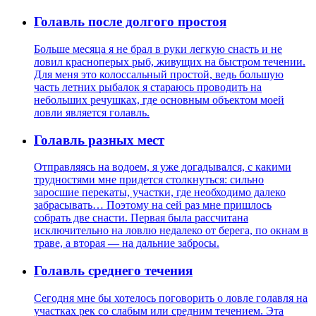
Голавль после долгого простоя
Больше месяца я не брал в руки легкую снасть и не
ловил красноперых рыб, живущих на быстром течении.
Для меня это колоссальный простой, ведь большую
часть летних рыбалок я стараюсь проводить на
небольших речушках, где основным объектом моей
ловли является голавль.
Голавль разных мест
Отправляясь на водоем, я уже догадывался, с какими
трудностями мне придется столкнуться: сильно
заросшие перекаты, участки, где необходимо далеко
забрасывать… Поэтому на сей раз мне пришлось
собрать две снасти. Первая была рассчитана
исключительно на ловлю недалеко от берега, по окнам в
траве, а вторая — на дальние забросы.
Голавль среднего течения
Cегодня мне бы хотелось поговорить о ловле голавля на
участках рек со слабым или средним течением. Эта