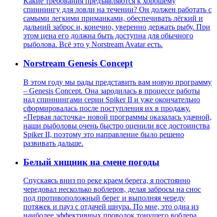
Какие требования предъявляются к хорошему
спиннингу для ловли на течении? Он должен работать с
самыми легкими приманками, обеспечивать лёгкий и
дальний заброс и, конечно, уверенно держать рыбу. При
этом цена его должна быть доступна для обычного
рыболова. Всё это у Norstream Avatar есть.
Norstream Genesis Concept
В этом году мы рады представить вам новую программу
– Genesis Concept. Она зародилась в процессе работы
над спиннингами серии Spiker II и уже окончательно
сформировалась после поступления их в продажу.
«Первая ласточка» новой программы оказалась удачной,
наши рыболовы очень быстро оценили все достоинства
Spiker II, поэтому это направление было решено
развивать дальше.
Белый хищник на смене погоды
Спускаясь вниз по реке краем берега, я постоянно
чередовал несколько воблеров, делая забросы на снос
под противоположный берег и выполняя череду
потяжек и пауз с отдачей шнура. По мне, это одна из
наиболее эффективных проводок тонущего воблера