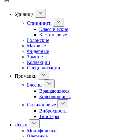
Удилища
Спиннинги
Классические
Кастинговые
Болонские
Маховые
Фидерные
Зимние
Коллекции
Специализации
Приманки
Блесны
Вращающиеся
Колеблющиеся
Силиконовые
Виброхвосты
Твистеры
Лески
Монофильные
Плетеные