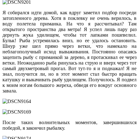
Я собирался идти домой, как вдруг заметил подбор посреди
затопленного дерева. Хотя в поклевку не очень верилось, в
воду полетела приманка. На что я рассчитывал? Там
открытого пространства два метра! Я успел лишь пару раз
дернуть жука удилищем, чтобы тот лапками пошевелил.
Бульк! Рыба устремилась вниз, но ее удалось остановить.
Шнур уже шел прямо через ветки, что намекало на
неблагополучный исход вываживания. Постоянно опасаясь
зацепить рыбу с приманкой за дерево, я протаскивал ее через
ветки. Неожиданно рыба ринулась на струю и вверх через тот
самый двухметровый прогал. Вот тут-то я и поднажал! Я не
знал, получится ли, но в этот момент стал быстро вращать
катушку и выкачивать рыбу удилищем. Получилось. Я подвел
к моим ногам большого жереха, обведя его вокруг основного
завала.
После таких волнительных моментов, завершившихся
победой, я закончил рыбалку.