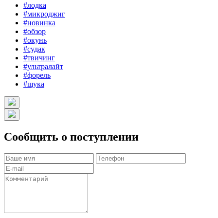
#лодка
#микроджиг
#новинка
#обзор
#окунь
#судак
#твичинг
#ультралайт
#форель
#щука
Сообщить о поступлении