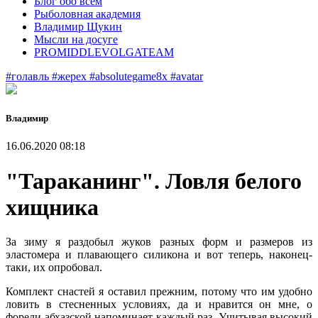
Блог обо всем
Рыболовная академия
Владимир Щукин
Мысли на досуге
PROMIDDLEVOLGATEAM
#голавль
#жерех
#absolutegame8x
#avatar
Владимир
16.06.2020 08:18
"Тараканинг". Ловля белого
хищника
За зиму я раздобыл жуков разных форм и размеров из
эластомера и плавающего силикона и вот теперь, наконец-
таки, их опробовал.
Комплект снастей я оставил прежним, потому что им удобно
ловить в стесненных условиях, да и нравится он мне, о
форели абхазской напоминает каждый раз. Учитывая высокий