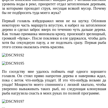
уровень воды в реке, приоритет отдал затопленным деревьям,
за которыми проходит струя, несущая всякий мусор. Почему
бы не подбросить туда моего жука?
Первый голавль взбудоражил меня не на шутку. Обловив
некоторую часть маршрута впустую, я набрел на затопленное
дерево и сделал заброс вверх по течению чуть дальше дерева.
Как только приманка миновала крону, произошёл зрелищный,
громкий «бульк». После поклевки я еле удержался, чтобы дать
хотя бы секундную паузу, а не подсекать сразу. Первая рыба
этого сезона оказалась очень красива.
По соседству мне удалось поймать ещё одного хорошего
голавля. Он стоял прямо напротив дерева и наверняка ждал,
пока с веток что-нибудь упадет. И это что-нибудь возьми да
упади! Мощности моего спиннинга с лихвой хватало, чтобы
уверенно вываживать таких рыб, но следующая клюнувшая
рыба нагрузила снасть в моих руках по полной программе.