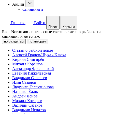
Акции
Спиннинги
Главная
Войти
Поиск
Корзина
Блог Norstream - интересные свежие статьи о рыбалке на
спиннинг и не только
по разделам
по авторам
Статьи о рыбной ловле
Алексей Гранов/Щука - Клюка
Кирилл Снигирёв
Михаил Корешов
Александр Фроловский
Евгения Инжелевская
Владимир Савельев
Илья Сазанов
Людмила Галактионова
Наташка Ёжик
Андрей Яснов
Михаил Косырев
Василий Сазанов
Владимир Игнатов