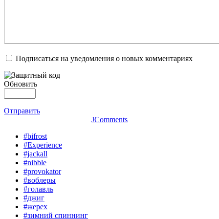
Подписаться на уведомления о новых комментариях
Обновить
Отправить
JComments
#bifrost
#Experience
#jackall
#nibble
#provokator
#воблеры
#голавль
#джиг
#жерех
#зимний спиннинг