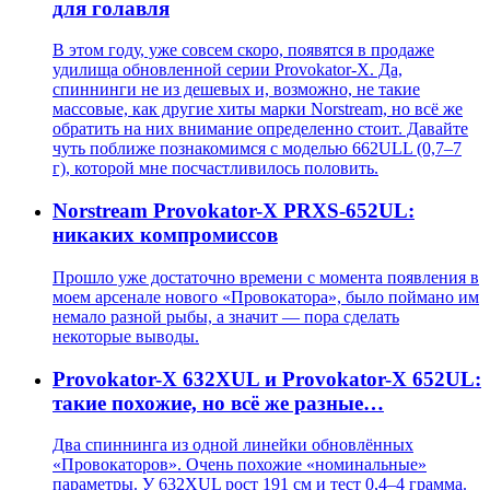
для голавля
В этом году, уже совсем скоро, появятся в продаже
удилища обновленной серии Provokator-X. Да,
спиннинги не из дешевых и, возможно, не такие
массовые, как другие хиты марки Norstream, но всё же
обратить на них внимание определенно стоит. Давайте
чуть поближе познакомимся с моделью 662ULL (0,7–7
г), которой мне посчастливилось половить.
Norstream Provokator-X PRXS-652UL:
никаких компромиссов
Прошло уже достаточно времени с момента появления в
моем арсенале нового «Провокатора», было поймано им
немало разной рыбы, а значит — пора сделать
некоторые выводы.
Provokator-X 632XUL и Provokator-X 652UL:
такие похожие, но всё же разные…
Два спиннинга из одной линейки обновлённых
«Провокаторов». Очень похожие «номинальные»
параметры. У 632XUL рост 191 см и тест 0,4–4 грамма.