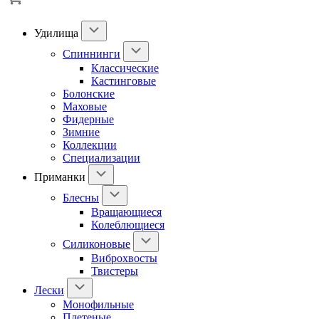
Удилища
Спиннинги
Классические
Кастинговые
Болонские
Маховые
Фидерные
Зимние
Коллекции
Специализации
Приманки
Блесны
Вращающиеся
Колеблющиеся
Силиконовые
Виброхвосты
Твистеры
Лески
Монофильные
Плетеные