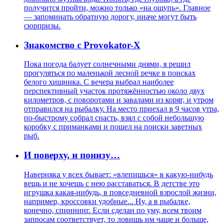
получится пройти, можно только «на ощупь». Главное
— запоминать обратную дорогу, иначе могут быть
сюрпризы.
Знакомство с Provokator-X
Пока погода балует солнечными днями, я решил
прогуляться по маленькой лесной речке в поисках
белого хищника. С вечера выбрал наиболее
перспективный участок протяжённостью около двух
километров, с поворотами и завалами из коряг, и утром
отправился на рыбалку. На место приехал в 9 часов утра,
по-быстрому собрал снасть, взял с собой небольшую
коробку с приманками и пошел на поиски заветных
рыб.
И поверху, и понизу…
Наверняка у всех бывает: «влепишься» в какую-нибудь
вещь и не хочешь с нею расставаться. В детстве это
игрушка какая-нибудь, в повседневной взрослой жизни,
например, кроссовки удобные... Ну, а в рыбалке,
конечно, спиннинг. Если сделан по уму, всем твоим
запросам соответствует, то ловишь им чаще и больше,