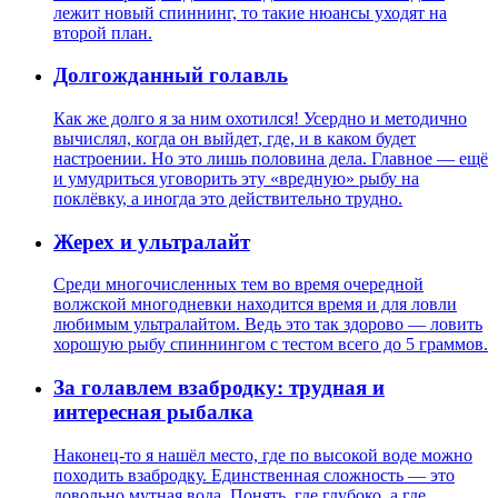
лежит новый спиннинг, то такие нюансы уходят на
второй план.
Долгожданный голавль
Как же долго я за ним охотился! Усердно и методично
вычислял, когда он выйдет, где, и в каком будет
настроении. Но это лишь половина дела. Главное — ещё
и умудриться уговорить эту «вредную» рыбу на
поклёвку, а иногда это действительно трудно.
Жерех и ультралайт
Среди многочисленных тем во время очередной
волжской многодневки находится время и для ловли
любимым ультралайтом. Ведь это так здорово — ловить
хорошую рыбу спиннингом с тестом всего до 5 граммов.
За голавлем взабродку: трудная и
интересная рыбалка
Наконец-то я нашёл место, где по высокой воде можно
походить взабродку. Единственная сложность — это
довольно мутная вода. Понять, где глубоко, а где