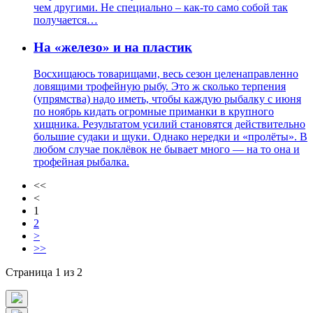
чем другими. Не специально – как-то само собой так
получается…
На «железо» и на пластик
Восхищаюсь товарищами, весь сезон целенаправленно
ловящими трофейную рыбу. Это ж сколько терпения
(упрямства) надо иметь, чтобы каждую рыбалку с июня
по ноябрь кидать огромные приманки в крупного
хищника. Результатом усилий становятся действительно
большие судаки и щуки. Однако нередки и «пролёты». В
любом случае поклёвок не бывает много — на то она и
трофейная рыбалка.
<<
<
1
2
>
>>
Страница 1 из 2