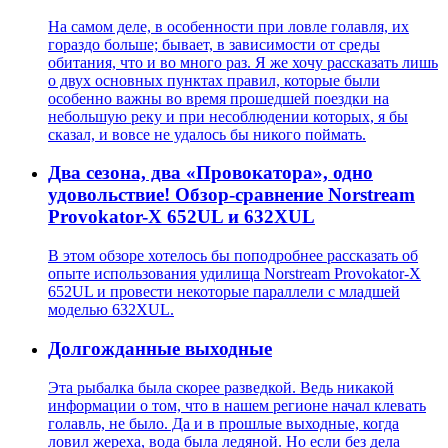
На самом деле, в особенности при ловле голавля, их
гораздо больше; бывает, в зависимости от среды
обитания, что и во много раз. Я же хочу рассказать лишь
о двух основных пунктах правил, которые были
особенно важны во время прошедшей поездки на
небольшую реку и при несоблюдении которых, я бы
сказал, и вовсе не удалось бы никого поймать.
Два сезона, два «Провокатора», одно
удовольствие! Обзор-сравнение Norstream
Provokator-X 652UL и 632XUL
В этом обзоре хотелось бы поподробнее рассказать об
опыте использования удилища Norstream Provokator-X
652UL и провести некоторые параллели с младшей
моделью 632XUL.
Долгожданные выходные
Эта рыбалка была скорее разведкой. Ведь никакой
информации о том, что в нашем регионе начал клевать
голавль, не было. Да и в прошлые выходные, когда
ловил жереха, вода была ледяной. Но если без дела