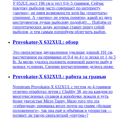
У 652UL рост 196 см и тест 0,6–5 граммов. Сейчас
покупку рыболов часто совершает по интернету,
«заочно», не имея возможности хотя бы «пощупать»
спиннинг. А «заочно» не очень понятно, какой из двух
инструментов лучше рыболову подойдёт… Пойдём от
гипотетических задач, которые ставит перед собой
рыболов, и тем самым попробуем облегчить выбор.
Provokator-X 632XUL: обзор
Это сверхлегкое двухколенное удилище длиной 191 см,
рассчитанное на приманки от 0,4 до 4 г и лески от 1 до 5
lb. За месяц удалось половить новинкой разную рыбу в
разных условиях. Своими впечатлениями делюсь ниже.
Provokator-X 632XUL: работа за гранью
Norstream Provokator-X 632XUL с тестом до 4 граммов
отлично отработал летом с Chubby 38, но на каждом из
многочисленных сплавов в коробочке лежали и чуть
более увесистые Micro Tappy. Мало того что эта
«гибридная» приманка весит почти на грамм «больше
положенного», так она ещё и объёмная и упористая —
потянет ли такую сверхлегкий «прутик»?