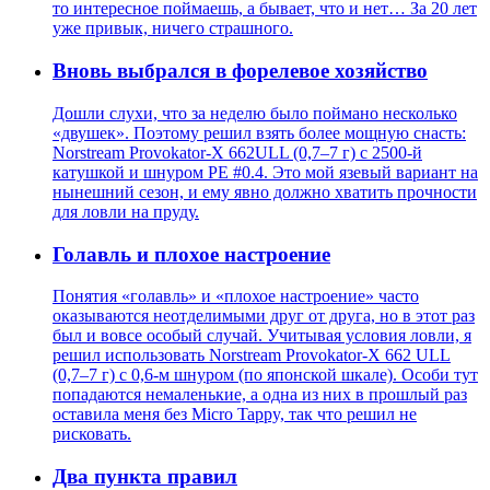
то интересное поймаешь, а бывает, что и нет… За 20 лет
уже привык, ничего страшного.
Вновь выбрался в форелевое хозяйство
Дошли слухи, что за неделю было поймано несколько
«двушек». Поэтому решил взять более мощную снасть:
Norstream Provokator-X 662ULL (0,7–7 г) с 2500-й
катушкой и шнуром PE #0.4. Это мой язевый вариант на
нынешний сезон, и ему явно должно хватить прочности
для ловли на пруду.
Голавль и плохое настроение
Понятия «голавль» и «плохое настроение» часто
оказываются неотделимыми друг от друга, но в этот раз
был и вовсе особый случай. Учитывая условия ловли, я
решил использовать Norstream Provokator-X 662 ULL
(0,7–7 г) с 0,6-м шнуром (по японской шкале). Особи тут
попадаются немаленькие, а одна из них в прошлый раз
оставила меня без Micro Tappy, так что решил не
рисковать.
Два пункта правил