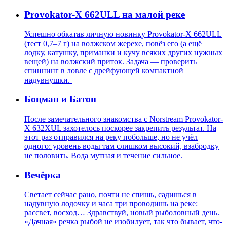
Provokator-X 662ULL на малой реке
Успешно обкатав личную новинку Provokator-X 662ULL
(тест 0,7–7 г) на волжском жерехе, повёз его (а ещё
лодку, катушку, приманки и кучу всяких других нужных
вещей) на волжский приток. Задача — проверить
спиннинг в ловле с дрейфующей компактной
надувнушки.
Боцман и Батон
После замечательного знакомства с Norstream Provokator-
X 632XUL захотелось поскорее закрепить результат. На
этот раз отправился на реку побольше, но не учёл
одного: уровень воды там слишком высокий, взабродку
не половить. Вода мутная и течение сильное.
Вечёрка
Светает сейчас рано, почти не спишь, садишься в
надувную лодочку и часа три проводишь на реке:
рассвет, восход… Здравствуй, новый рыболовный день.
«Дачная» речка рыбой не изобилует, так что бывает, что-