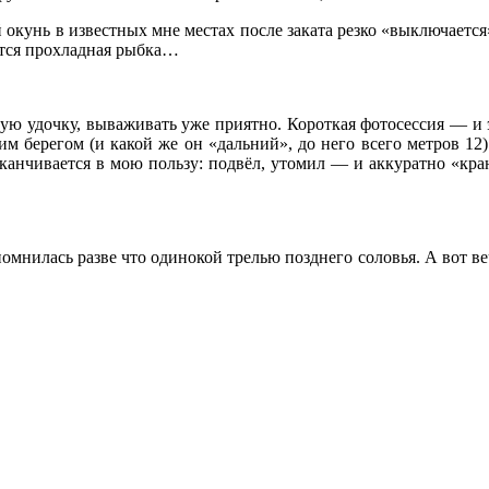
окунь в известных мне местах после заката резко «выключается»
ется прохладная рыбка…
ую удочку, вываживать уже приятно. Короткая фотосессия — и эт
м берегом (и какой же он «дальний», до него всего метров 12) 
аканчивается в мою пользу: подвёл, утомил — и аккуратно «кран
мнилась разве что одинокой трелью позднего соловья. А вот в