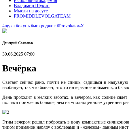
Рыболовная академия
Владимир Щукин
Мысли на досуге
PROMIDDLEVOLGATEAM
#щука
#окунь
#микроджиг
#Provokator-X
Дмитрий Соколов
30.06.2025 07:00
Вечёрка
Светает сейчас рано, почти не спишь, садишься в надувную
изобилует, так что бывает, что-то интересное поймаешь, а быва
День проходит в мелких заботах, а вечером, как солнце сяде
полчаса поймаешь больше, чем на «полноценной» утренней ры
Этим вечером решил побросать в воду компактные силиконо
типом приманок наряду с воблерами и «железом» данным инстр