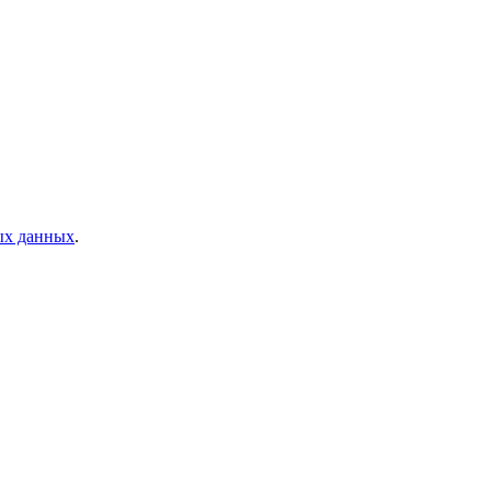
ых данных
.