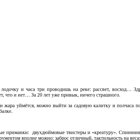
 лодочку и часа три проводишь на реке: рассвет, восход… З
ет, что и нет… За 20 лет уже привык, ничего страшного.
т и жара уймётся, можно выйти за садовую калитку и полчаса по
балке.
вые приманки: двухдюймовые твистеры и «креатуру». Спинни
ументом вполне можно: заброс отличный, тактильность на веса