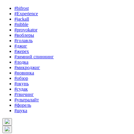
#bifrost
#Experience
#jackall
#nibble
#provokator
#воблеры
#голавль
#джиг
#жерех
#зимний спиннинг
#лодка
#микроджиг
#новинка
#обзор
#окунь
#судак
#твичинг
#ультралайт
#форель
#щука