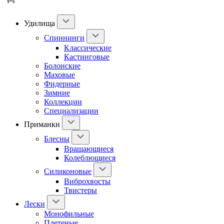
Удилища
Спиннинги
Классические
Кастинговые
Болонские
Маховые
Фидерные
Зимние
Коллекции
Специализации
Приманки
Блесны
Вращающиеся
Колеблющиеся
Силиконовые
Виброхвосты
Твистеры
Лески
Монофильные
Плетеные