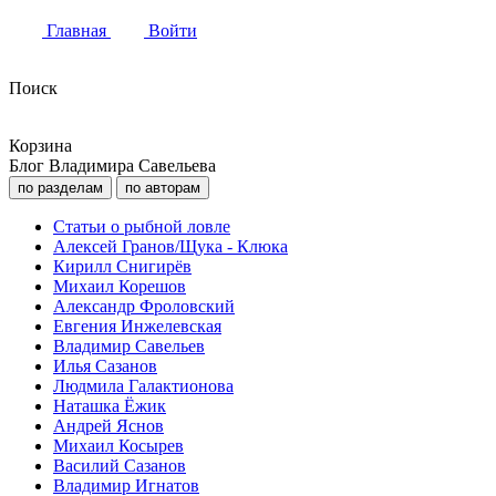
Главная
Войти
Поиск
Корзина
Блог Владимира Савельева
по разделам
по авторам
Статьи о рыбной ловле
Алексей Гранов/Щука - Клюка
Кирилл Снигирёв
Михаил Корешов
Александр Фроловский
Евгения Инжелевская
Владимир Савельев
Илья Сазанов
Людмила Галактионова
Наташка Ёжик
Андрей Яснов
Михаил Косырев
Василий Сазанов
Владимир Игнатов