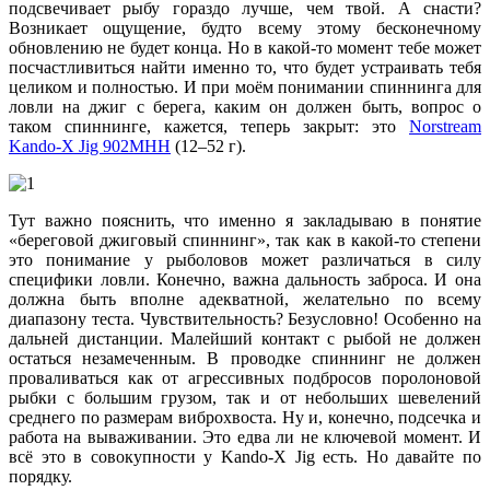
подсвечивает рыбу гораздо лучше, чем твой. А снасти?
Возникает ощущение, будто всему этому бесконечному
обновлению не будет конца. Но в какой-то момент тебе может
посчастливиться найти именно то, что будет устраивать тебя
целиком и полностью. И при моём понимании спиннинга для
ловли на джиг с берега, каким он должен быть, вопрос о
таком спиннинге, кажется, теперь закрыт: это
Norstream
Kando-X Jig 902MHH
(12–52 г).
Тут важно пояснить, что именно я закладываю в понятие
«береговой джиговый спиннинг», так как в какой-то степени
это понимание у рыболовов может различаться в силу
специфики ловли. Конечно, важна дальность заброса. И она
должна быть вполне адекватной, желательно по всему
диапазону теста. Чувствительность? Безусловно! Особенно на
дальней дистанции. Малейший контакт с рыбой не должен
остаться незамеченным. В проводке спиннинг не должен
проваливаться как от агрессивных подбросов поролоновой
рыбки с большим грузом, так и от небольших шевелений
среднего по размерам виброхвоста. Ну и, конечно, подсечка и
работа на вываживании. Это едва ли не ключевой момент. И
всё это в совокупности у Kando-X Jig есть. Но давайте по
порядку.