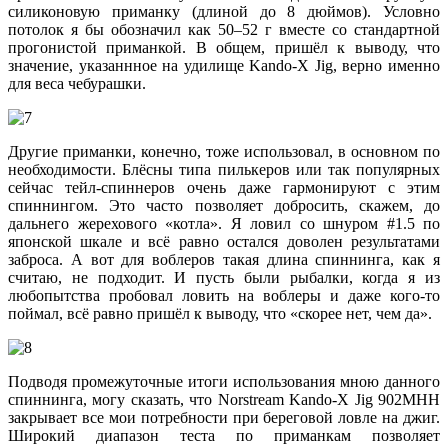
силиконовую приманку (длиной до 8 дюймов). Условно
потолок я бы обозначил как 50–52 г вместе со стандартной
прогонистой приманкой. В общем, пришёл к выводу, что
значение, указаннное на удилище Kando-X Jig, верно именно
для веса чебурашки.
Другие приманки, конечно, тоже использовал, в основном по
необходимости. Блёсны типа пилькеров или так популярных
сейчас тейл-спиннеров очень даже гармонируют с этим
спиннингом. Это часто позволяет добросить, скажем, до
дальнего жерехового «котла». Я ловил со шнуром #1.5 по
японской шкале и всё равно остался доволен результатами
заброса. А вот для воблеров такая длина спиннинга, как я
считаю, не подходит. И пусть были рыбалки, когда я из
любопытства пробовал ловить на воблеры и даже кого-то
поймал, всё равно пришёл к выводу, что «скорее нет, чем да».
Подводя промежуточные итоги использования мною данного
спиннинга, могу сказать, что Norstream Kando-X Jig 902MHH
закрывает все мои потребности при береговой ловле на джиг.
Широкий диапазон теста по приманкам позволяет