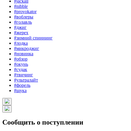
#jackall
#nibble
#provokator
#воблеры
#голавль
#джиг
#жерех
#зимний спиннинг
#лодка
#микроджиг
#новинка
#обзор
#окунь
#судак
#твичинг
#ультралайт
#форель
#щука
Сообщить о поступлении