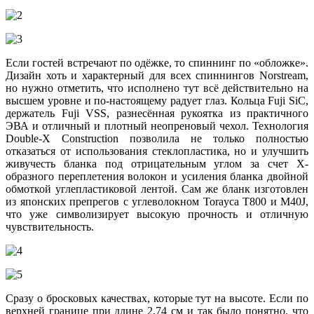
Если гостей встречают по одёжке, то спиннинг по «обложке».
Дизайн хоть и характерный для всех спиннингов Norstream,
но нужно отметить, что исполнено тут всё действительно на
высшем уровне и по-настоящему радует глаз. Кольца Fuji SiC,
держатель Fuji VSS, разнесённая рукоятка из практичного
ЭВА и отличный и плотный неопреновый чехол. Технология
Double-X Construction позволила не только полностью
отказаться от использования стеклопластика, но и улучшить
живучесть бланка под отрицательным углом за счет Х-
образного переплетения волокон и усиления бланка двойной
обмоткой углепластиковой лентой. Сам же бланк изготовлен
из японских препрегов с углеволокном Torayca T800 и М40J,
что уже символизирует высокую прочность и отличную
чувствительность.
Сразу о бросковых качествах, которые тут на высоте. Если по
верхней границе при длине 2,74 см и так было понятно, что