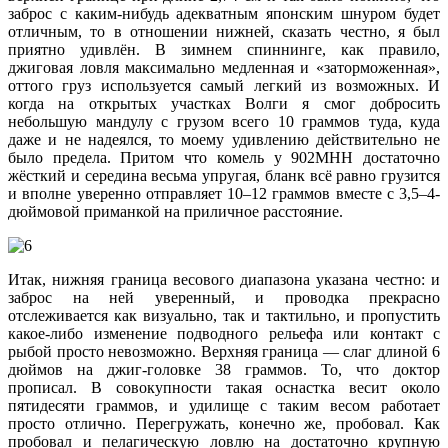
заброс с каким-нибудь адекватным японским шнуром будет
отличным, то в отношении нижней, сказать честно, я был
приятно удивлён. В зимнем спиннинге, как правило,
джиговая ловля максимально медленная и «заторможенная»,
оттого груз используется самый легкий из возможных. И
когда на открытых участках Волги я смог добросить
небольшую мандулу с грузом всего 10 граммов туда, куда
даже и не надеялся, то моему удивлению действительно не
было предела. Притом что комель у 902MHH достаточно
жёсткий и середина весьма упругая, бланк всё равно грузится
и вполне уверенно отправляет 10–12 граммов вместе с 3,5–4-
дюймовой приманкой на приличное расстояние.
Итак, нижняя граница весового диапазона указана честно: и
заброс на ней уверенный, и проводка прекрасно
отслеживается как визуально, так и тактильно, и пропустить
какое-либо изменение подводного рельефа или контакт с
рыбой просто невозможно. Верхняя граница — слаг длиной 6
дюймов на джиг-головке 38 граммов. То, что доктор
прописал. В совокупности такая оснастка весит около
пятидесяти граммов, и удилище с таким весом работает
просто отлично. Перегружать, конечно же, пробовал. Как
пробовал и пелагическую ловлю на достаточно крупную