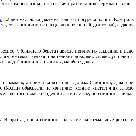
то там по физике, но богатая практика подтверждает: в снег
y
3,2 дюйма. Заброс даже на толстом шнуре хороший. Контроль
а то, что спиннинг не специализированный джиговый, а джиг-
ересное: у ближнего берега наросла приличная закраина, и надо
очим, не самая мелкая и на течении довольно сильно упирается.
на лёд. Спиннинг справился, манёвр удался.
–6 граммов, а приманка всего два дюйма. Спиннинг, даже при
 (Кольца обмерзали не критично, кстати; чистил я их за всю
сет шестого номера сидел в пасти еле-еле, но спиннинг не дал
ь. И брать данный спиннинг на такие экстремальные рыбалки