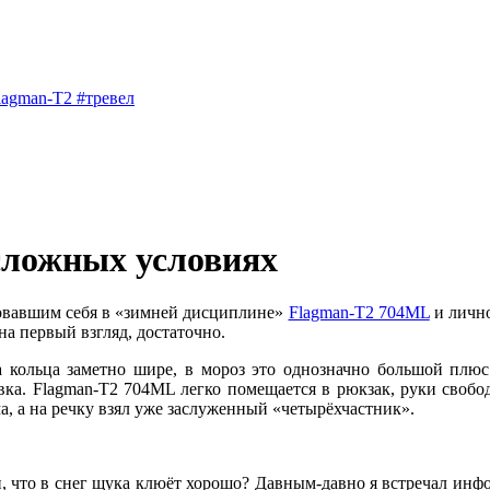
lagman-T2
#тревел
сложных условиях
овавшим себя в «зимней дисциплине»
Flagman-T2 704ML
и личн
на первый взгляд, достаточно.
кольца заметно шире, в мороз это однозначно большой плюс.
ка. Flagman-T2 704ML легко помещается в рюкзак, руки свобод
а, а на речку взял уже заслуженный «четырёхчастник».
и, что в снег щука клюёт хорошо? Давным-давно я встречал инф