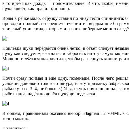
в то время как дождь — положительные. И что, якобы, именн
щука клюёт, как правило, хорошо.
Воды в речке мало, огрузку ставил по низу теста спиннинга:
проводки полный: на среднем течении и твёрдом дне 6 грамм
твичевый универсал, которым и разнокалиберные миннохи «дё
Поклёвка щуки передаётся очень чётко, в ответ следует незаме
щуку как следует «разогнать» и забросить на эту самую закраи
Мощности «Флагмана» хватило, чтобы развернуть хищницу и как
Почти сразу поймал и ещё одну, поменьше. После чего решил
условии довольно толстого шнура, и эту приманку забрасыва
рыбалку раза 3–4, не больше.) Увы, окунь опять не попался, 
рыбе шанса, надёжно довёл щуку до подсачека.
В общем, правильным оказался выбор. Flagman-T2 704ML в с
точно можно.
Поделиться: