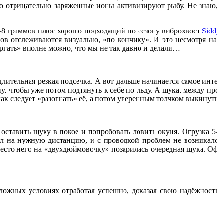
о отрицательно заряженные ионы активизируют рыбу. Не знаю, ч
 6–8 граммов плюс хорошо подходящий по сезону виброхвост
Sidd
ов отслеживаются визуально, «по кончику». И это несмотря н
ргать» вполне можно, что мы не так давно и делали…
длительная резкая подсечка. А вот дальше начинается самое инт
ну, чтобы уже потом подтянуть к себе по льду. А щука, между пр
 следует «разогнать» её, а потом уверенным толчком выкинуть 
 оставить щуку в покое и попробовать ловить окуня. Огрузка 5
л на нужную дистанцию, и с проводкой проблем не возникало.
вместо него на «двухдюймовочку» позарилась очередная щука. Оф
ложных условиях отработал успешно, доказал свою надёжност