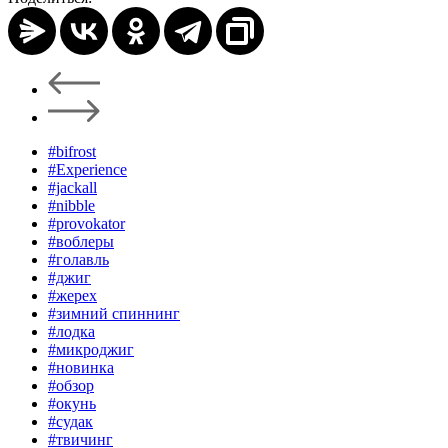
#bifrost
#Experience
#jackall
#nibble
#provokator
#воблеры
#голавль
#джиг
#жерех
#зимний спиннинг
#лодка
#микроджиг
#новинка
#обзор
#окунь
#судак
#твичинг