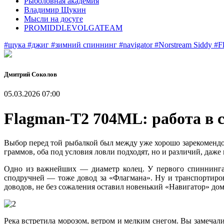
Рыболовная академия
Владимир Щукин
Мысли на досуге
PROMIDDLEVOLGATEAM
#щука
#джиг
#зимний спиннинг
#navigator
#Norstream Siddy
#F
Дмитрий Соколов
05.03.2026 07:00
Flagman-T2 704ML: работа в 
Выбор перед той рыбалкой был между уже хорошо зарекоменд
граммов, оба под условия ловли подходят, но и различий, даже 
Одно из важнейших — диаметр колец. У первого спиннинга 
сподручней — тоже довод за «Флагмана». Ну и транспортиров
доводов, не без сожаления оставил новенький «Навигатор» дом
Река встретила морозом, ветром и мелким снегом. Вы замечал