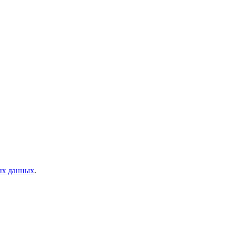
ых данных
.