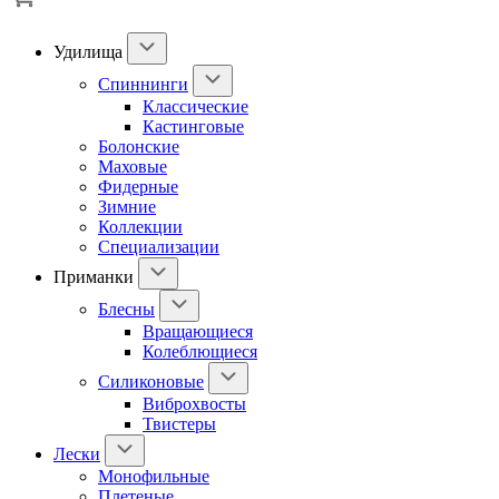
Удилища
Спиннинги
Классические
Кастинговые
Болонские
Маховые
Фидерные
Зимние
Коллекции
Специализации
Приманки
Блесны
Вращающиеся
Колеблющиеся
Силиконовые
Виброхвосты
Твистеры
Лески
Монофильные
Плетеные