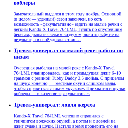
воблеры
Замечательный выдался в этом году ноябрь. Основной
(в целом — удачный) сезон закончен, но есть
возможность «факультативно» ездить на малые речки с
лёгким Kando-X Travel 764LML, гулять по опустевшим
берегам, дышать свежим воздухом, ловить рыбу не на
результат, а в своё удовольствие…
Тревел-универсал на малой реке: работа по
низам
Очередная рыбалка на малой реке с Kando-X Travel
764LML планировалась, как и предыдущая: джиг 6–10
граммов с резиной Tubby Daddy 3,5 дюйма. С прицелом
на щуку, конечно, — местные окуни слишком малы,
чтобы справиться с таким «куском». Прихватил и щучьи
воблеры — в качестве «факультатива».
Тревел-универсал: ловля жереха
Kando-X Travel 764LML успешно справился с
твичингом волжских окуней, а потом и с ловлей на
джиг судака и щуки. Настало время проверить его на