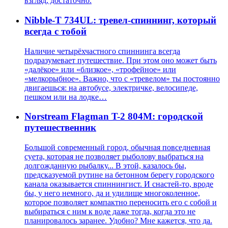
взгляд, достаточно.
Nibble-T 734UL: тревел-спиннинг, который
всегда с тобой
Наличие четырёхчастного спиннинга всегда
подразумевает путешествие. При этом оно может быть
«далёкое» или «близкое», «трофейное» или
«мелкорыбное». Важно, что с «тревелом» ты постоянно
двигаешься: на автобусе, электричке, велосипеде,
пешком или на лодке…
Norstream Flagman T-2 804M: городской
путешественник
Большой современный город, обычная повседневная
суета, которая не позволяет рыболову выбраться на
долгожданную рыбалку... В этой, казалось бы,
предсказуемой рутине на бетонном берегу городского
канала оказывается спиннингист. И снастей-то, вроде
бы, у него немного, да и удилище многоколенное,
которое позволяет компактно переносить его с собой и
выбираться с ним к воде даже тогда, когда это не
планировалось заранее. Удобно? Мне кажется, что да.