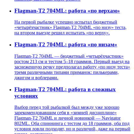
Flagman-T2 704ML: работа «по верхам»
На первой рыбалке успешно испытал бюджетный
«четырёхчастник» Flagman-T2 704ML «по низу» теста,
на втором выезде решил испытать «по верху».
Flagman-T2 704ML: работа «по низам»
Flagman-T2 704ML — бюджетный «четырёхчастник»
ростом 213 см и тестом 5–18 граммов. Первый выезд на
заснеженную речку предполагал работу «по низу теста»
тремя различными типами приманок: пилькерами,
джигом и воблерами.
Flagman-T2 704ML: работа в сложных
условиях
Выбор перед той рыбалкой был между уже хорошо
зарекомендовавшим себя в «зимней дисциплине»
Flagman-T2 704ML и личной новинкой — Navigator
802ML. Оба спиннинга с тестом до 18 граммов, оба под
условия ловли подходят, но и различий, даже на первый