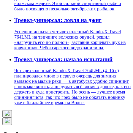
волжском жерехе. Этой сильной спортивной рыбе и
было посвящено несколько октябрьских рыбалок.
Тревел-универсал: ловля на джиг
Успешно испытав четырехколенный Kando-X Travel
764LML на твичинге волжских окуней, решил
«нагрузить его по полной», заставив корчевать щук из
коряжников Чебоксарского водохранилища.
Тревел-универсал: начало испытаний
Четырехколенный Kando-X Travel 764LML (4–16 г)
планировался мною в первую очередь для зимних
вылазок на малые реки — в автобусах удобно спиннинг
в рюкзаке возить, а не думать всё время в дороге, как его
держать и куда пристроить. Но осень — лучшее время
спиннингиста, так что грех было не обкатать новинку
уже в ближайшее время, на Волге.