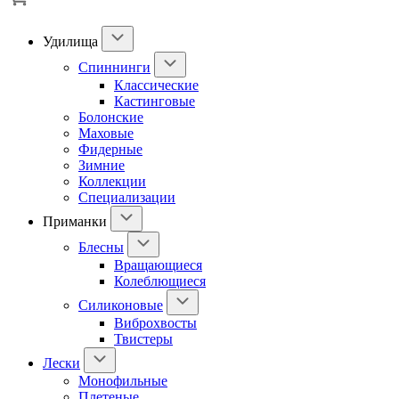
Удилища
Спиннинги
Классические
Кастинговые
Болонские
Маховые
Фидерные
Зимние
Коллекции
Специализации
Приманки
Блесны
Вращающиеся
Колеблющиеся
Силиконовые
Виброхвосты
Твистеры
Лески
Монофильные
Плетеные