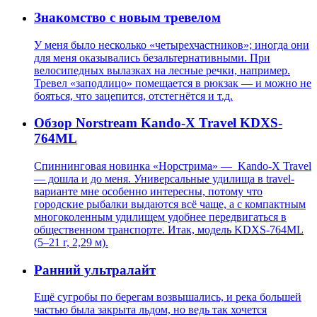
Знакомство с новым тревелом
У меня было несколько «четырехчастников»; иногда они
для меня оказывались безальтернативными. При
велосипедных вылазках на лесные речки, например.
Тревел «заподлицо» помещается в рюкзак — и можно не
бояться, что зацепится, отстегнётся и т.д.
Обзор Norstream Kando-X Travel KDXS-
764ML
Спиннинговая новинка «Норстрима» — Kando-X Travel
— дошла и до меня. Универсальные удилища в travel-
варианте мне особенно интересны, потому что
городские рыбалки выдаются всё чаще, а с компактным
многоколенным удилищем удобнее передвигаться в
общественном транспорте. Итак, модель KDXS-764ML
(5–21 г, 2,29 м).
Ранний ультралайт
Ещё сугробы по берегам возвышались, и река большей
частью была закрыта льдом, но ведь так хочется