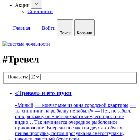
Акции
Спиннинги
Главная
Войти
Поиск
Корзина
#Тревел
Показать:
«Тревел» и его щуки
«Милый, — кричат мне из окна городской квартиры, —
ты спиннинг на рыбалку не забыл?» — Нет, не забыл,
он в рюкзаке, он «четырёхчастный», его просто не
видно… Так начинается очередное рыболовное
приключение. Впереди поездка на двух автобусах,
пешая прогулка, потом прогулка на снегоступах и,
наконец, заветный берег реки…