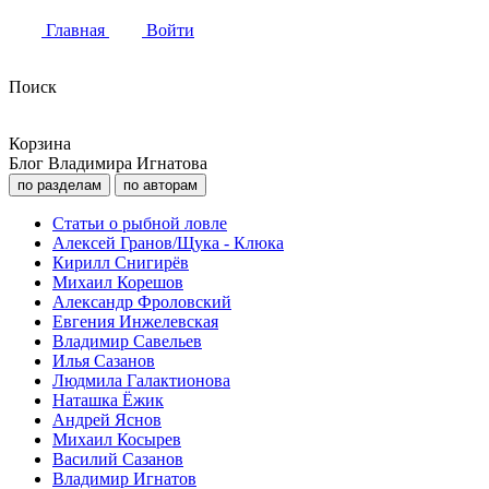
Главная
Войти
Поиск
Корзина
Блог Владимира Игнатова
по разделам
по авторам
Статьи о рыбной ловле
Алексей Гранов/Щука - Клюка
Кирилл Снигирёв
Михаил Корешов
Александр Фроловский
Евгения Инжелевская
Владимир Савельев
Илья Сазанов
Людмила Галактионова
Наташка Ёжик
Андрей Яснов
Михаил Косырев
Василий Сазанов
Владимир Игнатов