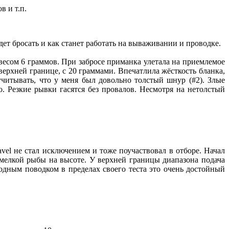
 и т.п.
удет бросать и как станет работать на вываживании и проводке.
весом 6 граммов. При забросе приманка улетала на приемлемое
верхней границе, с 20 граммами. Впечатлила жёсткость бланка,
читывать, что у меня был довольно толстый шнур (#2). Злые
 Резкие рывки гасятся без провалов. Несмотря на нетолстый
vel не стал исключением и тоже поучаствовал в отборе. Начал
 мелкой рыбы на высоте. У верхней границы диапазона подача
водным поводком в пределах своего теста это очень достойный