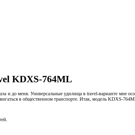
avel KDXS-764ML
а и до меня. Универсальные удилища в travel-варианте мне ос
игаться в общественном транспорте. Итак, модель KDXS-764ML (
тей.