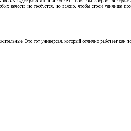
Kando-X будет работать при ловле на воблеры. Заброс воблера-м
обых качеств не требуется, но важно, чтобы строй удилища по
жительные. Это тот универсал, который отлично работает как по н