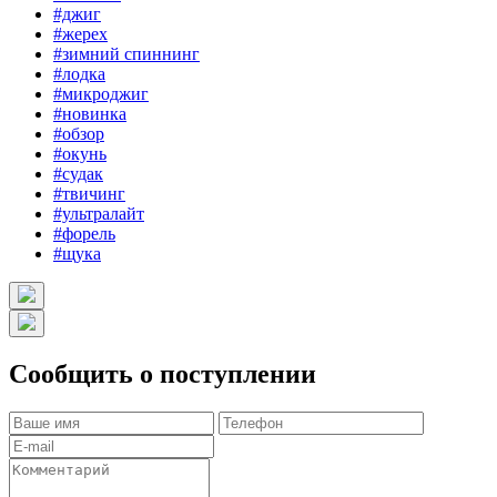
#джиг
#жерех
#зимний спиннинг
#лодка
#микроджиг
#новинка
#обзор
#окунь
#судак
#твичинг
#ультралайт
#форель
#щука
Сообщить о поступлении