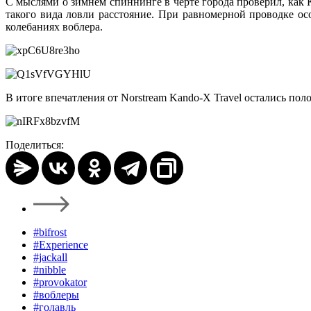
С мыслями о зимнем спиннинге в черте города проверил, как 
такого вида ловли расстояние. При равномерной проводке ос
колебаниях воблера.
В итоге впечатления от Norstream Kando-X Travel остались поло
Поделиться:
#bifrost
#Experience
#jackall
#nibble
#provokator
#воблеры
#голавль