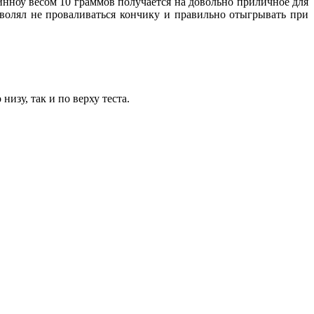
инноу весом 10 граммов получается на довольно приличное для
зволял не проваливаться кончику и правильно отыгрывать при
изу, так и по верху теста.