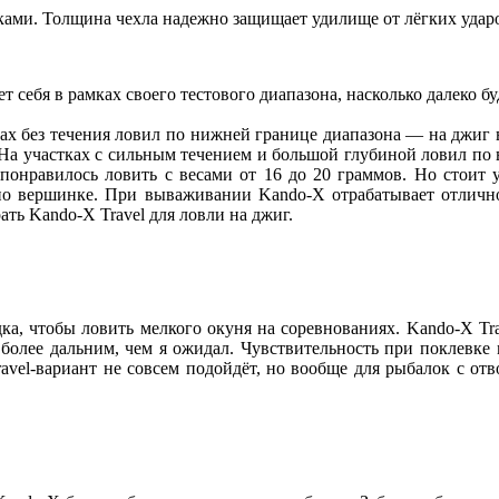
жками.
Толщина чехла надежно защищает удилище от лёгких ударов
т себя в рамках своего тестового диапазона, насколько далеко б
стах без течения ловил по нижней границе диапазона — на джиг 
 На участках с сильным течением и большой глубиной ловил по 
понравилось ловить с весами от 16 до 20 граммов. Но стоит у
по вершинке. При вываживании Kando-X отрабатывает отлично.
ть Kando-X Travel для ловли на джиг.
а, чтобы ловить мелкого окуня на соревнованиях. Kando-X Tra
я более дальним, чем я ожидал. Чувствительность при поклевке
avel-вариант не совсем подойдёт, но вообще для рыбалок с от