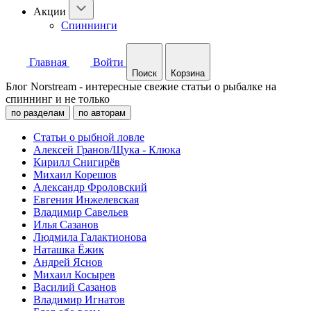
Акции
Спиннинги
Главная
Войти
Поиск
Корзина
Блог Norstream - интересные свежие статьи о рыбалке на
спиннинг и не только
по разделам
по авторам
Статьи о рыбной ловле
Алексей Гранов/Щука - Клюка
Кирилл Снигирёв
Михаил Корешов
Александр Фроловский
Евгения Инжелевская
Владимир Савельев
Илья Сазанов
Людмила Галактионова
Наташка Ёжик
Андрей Яснов
Михаил Косырев
Василий Сазанов
Владимир Игнатов