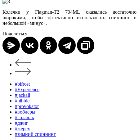
Колечки у Flagman-T2 704ML оказались достаточно
широкими, чтобы эффективно использовать спиннинг в
небольшой «минус».
Поделиться:
#bifrost
#Experience
#jackall
#nibble
#provokator
#воблеры
#голавль
#джиг
#жерех
#зимний спиннинг