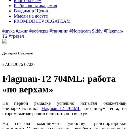
Блог обо всем
Рыболовная академия
Владимир Щукин
Мысли на досуге
PROMIDDLEVOLGATEAM
#щука
#джиг
#воблеры
#твичинг
#Norstream Siddy
#Flagman-
T2
#тревел
Дмитрий Соколов
27.02.2026 07:00
Flagman-T2 704ML: работа
«по верхам»
На первой рыбалке успешно испытал бюджетный
«четырёхчастник»
Flagman-T2 704ML
«по низу» теста, на
втором выезде решил испытать «по верху».
Но сначала комплимент удобству транспортировки
спиннинга. Маршрут на речку: два автобуса в одну сторону и