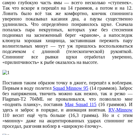
самую глубокую часть ямы — всего несколько «ступенек».
Так что вскоре я перешёл на 14 граммов, а потом и на 12.
Ловить было всё так же комфортно, кончик спиннинга
уверенно показывал касания дна, а паузы существенно
удлинились. Что определённо понравилось щуке. Сначала
попалась пара некрупных, которых уже без стеснения
поднимал на заснеженный берег «краном», а напоследок
клюнула хорошая хищница, заставившая пережить пару
волнительных минут — тут уж пришлось воспользоваться
подсачеком с длинной (телескопической) рукояткой.
Спиннинг все рывки щуки отработал уверенно,
«прилипчивость» к рыбе оказалось на высоте.
Поставив таким образом точку в джиге, перешёл к воблерам.
Первым в воду полетел
Squad Minnow 95
(14 граммов). Заброс
без напряжения, твичить можно как нежно, так и резко —
Flagman-T2 704ML не проваливался, что позволило мне
«поднять планку», поставив
Mag Squad 115
(16 граммов). И
здесь и заброс в порядке, и анимация внятная.
RV-Minnow
110
весит ещё чуть больше (16,3 грамма). Но и с этим
«минноу» даже на акцентированных ударах спиннинг не
проседал, разгоняя воблер в «широкую ёлочку».