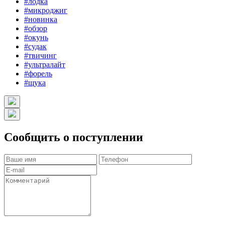
#лодка
#микроджиг
#новинка
#обзор
#окунь
#судак
#твичинг
#ультралайт
#форель
#щука
Сообщить о поступлении