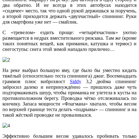
два обратно. И не всегда в этих автобусах находится
«сидячее» место, так что одной рукой держишься за поручень,
а второй приходится держать «двухчастный» спиннинг. Руки
для смартфона уже нет — смайлик.
С «тревелом» ездить проще: «четырёхчастник» уютно
размещается в недрах вместительного рюкзака. Там же (кроме
таких понятных вещей, как приманки, катушка и термос) и
снегоступы: снега этой зимой нападало прилично…
На реке выбрал большую яму, где было бы уместно кидать
тяжёлый (относительно теста спиннинга) джиг. Восемнадцать
граммов плюс виброхвост
Siddy
3,2 дюйма спиннинг
забросил далеко и непринуждённо — пришлось даже чуть
подтормаживать шнур, чтобы приманка не улетела в кусты на
противоположном берегу. Проводка чётко отслеживалась по
кончику. Запаса мощности «Флагмана» хватало, чтобы весом
по верхней границе теста делать «подрывы» — спиннинг и на
такой жёсткой проводке не проваливался.
Эффективно большим весом удавалось пробивать только