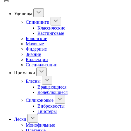
Удилища
Спиннинги
Классические
Кастинговые
Болонские
Маховые
Фидерные
Зимние
Коллекции
Специализации
Приманки
Блесны
Вращающиеся
Колеблющиеся
Силиконовые
Виброхвосты
Твистеры
Лески
Монофильные
Плетеные