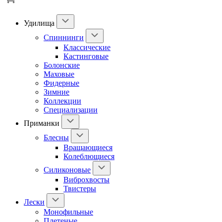
Удилища
Спиннинги
Классические
Кастинговые
Болонские
Маховые
Фидерные
Зимние
Коллекции
Специализации
Приманки
Блесны
Вращающиеся
Колеблющиеся
Силиконовые
Виброхвосты
Твистеры
Лески
Монофильные
Плетеные