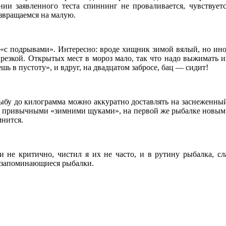
и заявленного теста спиннинг не проваливается, чувствуется
озвращаемся на малую.
«с подрывами». Интересно: вроде хищник зимой вялый, но иногд
 резкой. Открытых мест в мороз мало, так что надо выжимать и
ь в пустоту», и вдруг, на двадцатом забросе, бац — сидит!
бу до килограмма можно аккуратно доставлять на заснеженный 
ду с привычными «зимними щуками», на первой же рыбалке новым
мнится.
 не критично, чистил я их не часто, и в рутину рыбалка, с
е запоминающиеся рыбалки.