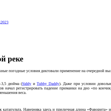
ig2023
ой реке
ложные погодные условия диктовали применение на очередной вы
–3,5 дюйма (
Siddy
и
Tubby Daddy
). Даже при условии доволь
мов начал регистрировать падение приманки на дно «по кончик
меньшения веса.
 катапульта. Наверняка здесь и приличная длина «Фаворита» и