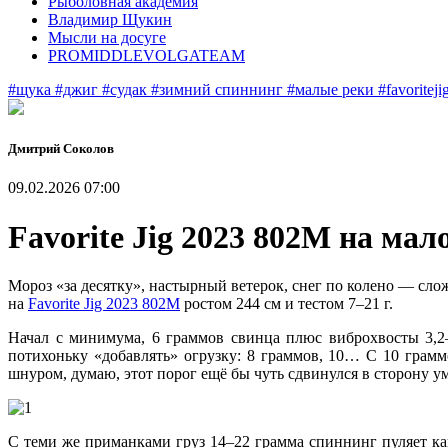
Рыболовная академия
Владимир Щукин
Мысли на досуге
PROMIDDLEVOLGATEAM
#щука
#джиг
#судак
#зимний спиннинг
#малые реки
#favoritej
Дмитрий Соколов
09.02.2026 07:00
Favorite Jig 2023 802M на мал
Мороз «за десятку», настырный ветерок, снег по колено — с
на
Favorite Jig 2023 802M
ростом 244 см и тестом 7–21 г.
Начал с минимума, 6 граммов свинца плюс виброхвосты 3,2
потихоньку «добавлять» огрузку: 8 граммов, 10… С 10 грам
шнуром, думаю, этот порог ещё бы чуть сдвинулся в сторону у
С теми же приманками груз 14–22 грамма спиннинг пуляет как