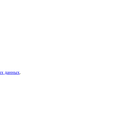
ых данных
.