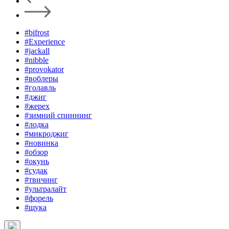
#bifrost
#Experience
#jackall
#nibble
#provokator
#воблеры
#голавль
#джиг
#жерех
#зимний спиннинг
#лодка
#микроджиг
#новинка
#обзор
#окунь
#судак
#твичинг
#ультралайт
#форель
#щука