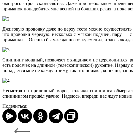
быстрого строя сказываются. Даже при небольшом превышени
приманок понадобится мне весной на больших реках, а пока в
Джиговую проводку даже по верху теста можно осуществлять 
что проводки чередую: несколько с мягкой подачей, пару — с
приманки… Осенью бы уже давно точку сменил, а здесь «кидаеш
Спиннинг мощный, позволяет с хищником не церемониться, ры
есть подсачек на длинной (телескопической) рукоятке. Наря
попадается мне не каждую зиму, так что поимка, конечно, запо
Несмотря на приличный мороз, колечки спиннинга обмерзали
спиннингом прошёл удачно. Надеюсь, впереди нас ждут новы
Поделиться: