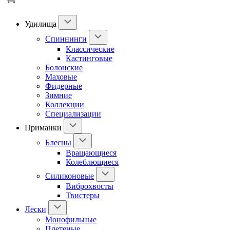
Удилища
Спиннинги
Классические
Кастинговые
Болонские
Маховые
Фидерные
Зимние
Коллекции
Специализации
Приманки
Блесны
Вращающиеся
Колеблющиеся
Силиконовые
Виброхвосты
Твистеры
Лески
Монофильные
Плетеные