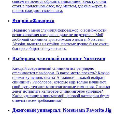
совсем не хочется обделять вниманием. Зачастую они
стоят в придонном слое, под местом, где бил жерех, и
просто ожидают своего часа.
Второй «Фаворит»
Недавно у меня случился форс-мажор, о возможности
возникновения которого я даже не подозревал. Мой
любимый спиннинг для волжского джига, Norstream
Absolut, вылетел из стойки, поэтому нужно было очень
быстро собирать новую снасть.
Выбираем джиговый спиннинг Norstream
Каждый современный спиннингист регулярно
сталкивается с выбором. В какое место поехать? Какую
приманку использовать? А главное — какой выбрать
спиннинг? Рыболовов, которые ещё только начинают
свой путь, терзают многочисленные сомнения. Сколько
денег потратить на первое спиннинговое удилище?
Какое удилище в приемлемой ценовой категории будет
отвечать всем требованиям?
Джиговый универсал: Norstream Favorite Jig