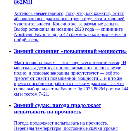
862MH
Хотелось элементарного, того, что, как кажется, хотят
абсолютно все: джигового строя, кидучести и хорошей
чувствительности. Конечно же, за разумные деньги.
Выбор остановил на новинке 2023 года — спиннинге
Norstream Favorite Jig до 42 граммов, о котором сейчас и
пойдёт речь.
Зимний спиннинг «повышенной мощности»
Март в наших краях — это чаще всего зимний месяц. И
морозы «за десятку» вполне возможны, и снега везде
полно, и ледовые закраины присутствуют — всё это
требует от снасти повышенной мощности… и в то же
время способности работать с лёгким джигом. Так что
снова выбор падает на Favorite Jig 2023 802M ростом 244
см и тестом 7–21.
Зимний судак: погода продолжает
испытывать на прочность
Погода продолжает испытывать на прочность.
Перепады температуры, постоянные скачки уровня