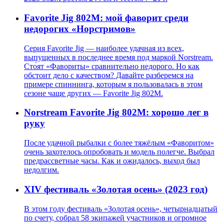
Favorite Jig 802М: мой фаворит среди
недорогих «Норстримов»
Серия Favorite Jig — наиболее удачная из всех,
выпущенных в последнее время под маркой Norstream.
Сто́ят «Фавориты» сравнительно недорого. Но как
обстоит дело с качеством? Давайте разберемся на
примере спиннинга, которым я пользовалась в этом
сезоне чаще других — Favorite Jig 802М.
Norstream Favorite Jig 802M: хорошо лег в
руку
После удачной рыбалки с более тяжёлым «Фаворитом»
очень захотелось опробовать и модель полегче. Выбрал
предрассветные часы. Как и ожидалось, выход был
недолгим.
XIV фестиваль «Золотая осень» (2023 год)
В этом году фестиваль «Золотая осень», четырнадцатый
по счету, собрал 58 экипажей участников и огромное