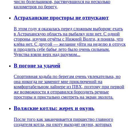
число болельщиков, растянувшихся на несколько
километров по берегу.
Астраханские просторы не отпускают
В этом году я оказалась перед сложным выбором: ехать
в Астраханскую область на рыбалку или нет. С одной
стороны, изучив отчёты с Нижней Волги, я поняла, что
клёва нет. С другой — желание уйти на неделю в отпуск
и продлить себе бабье лето было очень сильным.
Чувства взяли верх над разумом...
В погоне за удачей
Спортивная ходьба по берегам очень увлекательна, но
она никогда не заменит мне приключений на
комфортабельном лайнере из ПВХ, поэтому при первой
же возможности я отправился бороздить речные
просторы и пристально смотреть на экран эхолота.
Волжские котлы: жерех и окунь
После того как заканчивается пиршество главного
создателя котла, на охоту выходят окуни, которых