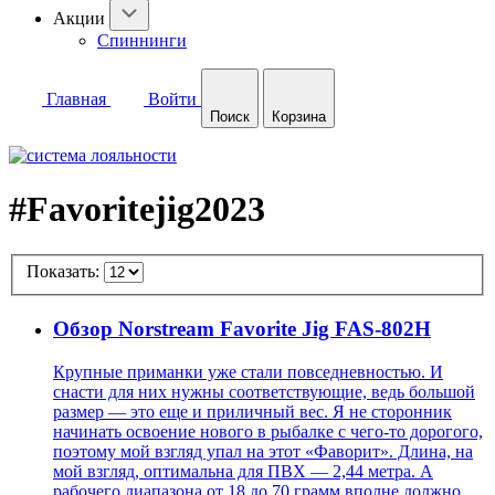
Акции
Спиннинги
Главная
Войти
Поиск
Корзина
#Favoritejig2023
Показать:
Обзор Norstream Favorite Jig FAS-802H
Крупные приманки уже стали повседневностью. И
снасти для них нужны соответствующие, ведь большой
размер — это еще и приличный вес. Я не сторонник
начинать освоение нового в рыбалке с чего-то дорогого,
поэтому мой взгляд упал на этот «Фаворит». Длина, на
мой взгляд, оптимальна для ПВХ — 2,44 метра. А
рабочего диапазона от 18 до 70 грамм вполне должно