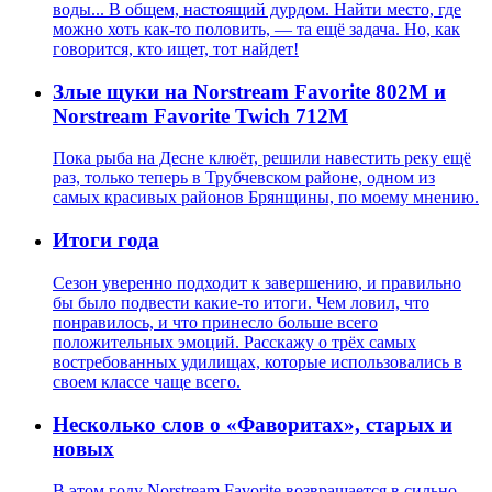
воды... В общем, настоящий дурдом. Найти место, где
можно хоть как-то половить, — та ещё задача. Но, как
говорится, кто ищет, тот найдет!
Злые щуки на Norstream Favorite 802M и
Norstream Favorite Twich 712М
Пока рыба на Десне клюёт, решили навестить реку ещё
раз, только теперь в Трубчевском районе, одном из
самых красивых районов Брянщины, по моему мнению.
Итоги года
Сезон уверенно подходит к завершению, и правильно
бы было подвести какие-то итоги. Чем ловил, что
понравилось, и что принесло больше всего
положительных эмоций. Расскажу о трёх самых
востребованных удилищах, которые использовались в
своем классе чаще всего.
Несколько слов о «Фаворитах», старых и
новых
В этом году Norstream Favorite возвращается в сильно