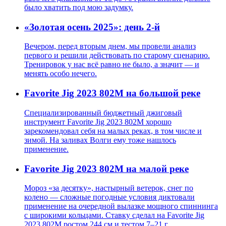
было хватить под мою задумку.
«Золотая осень 2025»: день 2-й
Вечером, перед вторым днем, мы провели анализ
первого и решили действовать по старому сценарию.
Тренировок у нас всё равно не было, а значит — и
менять особо нечего.
Favorite Jig 2023 802M на большой реке
Специализированный бюджетный джиговый
инструмент Favorite Jig 2023 802M хорошо
зарекомендовал себя на малых реках, в том числе и
зимой. На заливах Волги ему тоже нашлось
применение.
Favorite Jig 2023 802M на малой реке
Мороз «за десятку», настырный ветерок, снег по
колено — сложные погодные условия диктовали
применение на очередной вылазке мощного спиннинга
с широкими кольцами. Ставку сделал на Favorite Jig
2023 802M ростом 244 см и тестом 7–21 г.