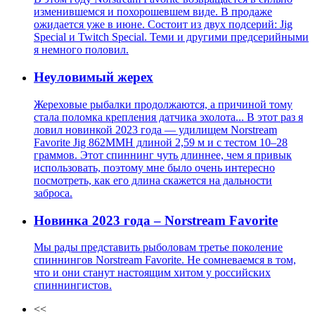
изменившемся и похорошевшем виде. В продаже
ожидается уже в июне. Состоит из двух подсерий: Jig
Special и Twitch Special. Теми и другими предсерийными
я немного половил.
Неуловимый жерех
Жереховые рыбалки продолжаются, а причиной тому
стала поломка крепления датчика эхолота... В этот раз я
ловил новинкой 2023 года — удилищем Norstream
Favorite Jig 862MMH длиной 2,59 м и с тестом 10–28
граммов. Этот спиннинг чуть длиннее, чем я привык
использовать, поэтому мне было очень интересно
посмотреть, как его длина скажется на дальности
заброса.
Новинка 2023 года – Norstream Favorite
Мы рады представить рыболовам третье поколение
спиннингов Norstream Favorite. Не сомневаемся в том,
что и они станут настоящим хитом у российских
спиннингистов.
<<