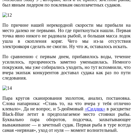
был явным лидером по поклевкам околозачетных судаков.
По причине нашей нерекордной скорости мы прибыли на
место далеко не первыми. Но где приткнуться нашли. Первая
точка явно никого не радовала рыбой, и большая масса лодок
ушла в скопления коряг. Чего мы из-за отсутствия
электроякоря сделать не смогли. Ну что ж, оставалось искать.
По сравнению с первым днем, прибавилось воды, течение
усилилось, прозрачность заметно уменьшилась. Немного
покружив, мы уже собирались уходить, но тут вспомнили, что
вчера экипаж конкурентов доставал судака как раз по пути
следования.
Пара кругов сканирования эхолотом, анализ, постановка.
Слова напарника: «Ставь то, на что вчера у тебя отлично
клевало». Да не вопрос, и 5-дюймовый
«Сиддик»
в расцветке
Black-Blue летит в предполагаемое место стоянки рыбы.
Буквально пара оборотов, подсечка, захватывающее
вываживание — и зачетный судак. Первая рыба в туре всегда
самая «нервная», уход от нуля — момент волнительный.