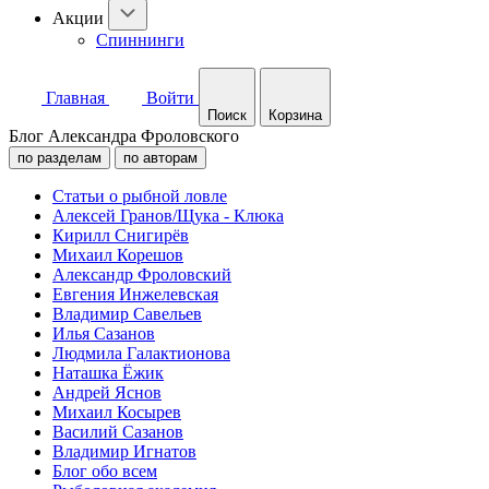
Акции
Спиннинги
Главная
Войти
Поиск
Корзина
Блог Александра Фроловского
по разделам
по авторам
Статьи о рыбной ловле
Алексей Гранов/Щука - Клюка
Кирилл Снигирёв
Михаил Корешов
Александр Фроловский
Евгения Инжелевская
Владимир Савельев
Илья Сазанов
Людмила Галактионова
Наташка Ёжик
Андрей Яснов
Михаил Косырев
Василий Сазанов
Владимир Игнатов
Блог обо всем