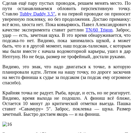
Сделав ещё пару пустых проводок, решаем менять место. По
пути останавливаемся обловить перспективную точку.
Ставлю
Tubby Daddy 3.5″
, и на первой проводке он приносит
уверенную поклевку, но без продолжения. Достаю приманку:
всё ясно, хвоста нет. Пока ковыряюсь, Павел Александрович в
качестве эксперимента ставит раттлин
TN/60 Trigon
. Заброс,
удар — есть, зачетная щука. В это время обнаруживается, что
подсака-то нет. Видимо, пока занимались щукой, а может
быть, что и в другой момент, наш подсак-талисман, с которым
мы были вместе с начала водомоторной карьеры, ушел в дар
Нептуну. Но не беда, размер не трофейный, достали руками.
Видимо, это знак, что надо двигаться к точке, в которую
планировали идти. Летим на нашу точку, по дороге заскочив
на место финиша к судье за подсаком (за подсак ему огромное
спасибо).
Крайняя точка не радует. Рыба, вроде, и есть, но не реагирует.
Видимо, время выхода не подошло. А финиш всё ближе,
Остается 10 минут до критической отметки выезда. Пашка
ставит «Савамуру» 5″. Заброс, поклевка — щука. Размер
зачетный. Быстро достаем якорь — и на финиш.