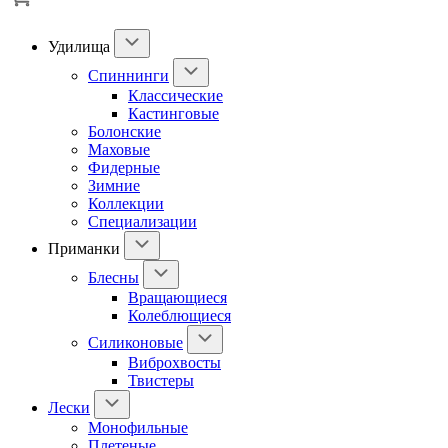
Удилища
Спиннинги
Классические
Кастинговые
Болонские
Маховые
Фидерные
Зимние
Коллекции
Специализации
Приманки
Блесны
Вращающиеся
Колеблющиеся
Силиконовые
Виброхвосты
Твистеры
Лески
Монофильные
Плетеные