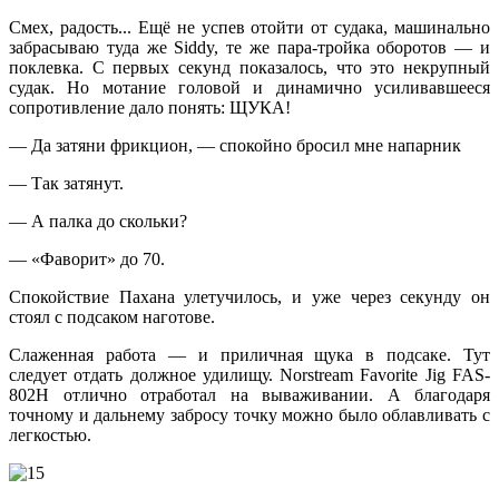
Смех, радость... Ещё не успев отойти от судака, машинально
забрасываю туда же Siddy, те же пара-тройка оборотов — и
поклевка. С первых секунд показалось, что это некрупный
судак. Но мотание головой и динамично усиливавшееся
сопротивление дало понять: ЩУКА!
— Да затяни фрикцион, — спокойно бросил мне напарник
— Так затянут.
— А палка до скольки?
— «Фаворит» до 70.
Спокойствие Пахана улетучилось, и уже через секунду он
стоял с подсаком наготове.
Слаженная работа — и приличная щука в подсаке. Тут
следует отдать должное удилищу. Norstream Favorite Jig FAS-
802H отлично отработал на вываживании. А благодаря
точному и дальнему забросу точку можно было облавливать с
легкостью.