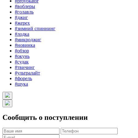
#provokator
#воблеры
#голавль
#джиг
#жерех
#зимний спиннинг
#лодка
#микроджиг
#новинка
#обзор
#окунь
#судак
#твичинг
#ультралайт
#форель
#щука
Сообщить о поступлении