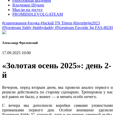
Рыболовная академия
Владимир Щукин
Мысли на досуге
PROMIDDLEVOLGATEAM
#соренования
#лодка
#Jackall TN Trigon
#favoritejig2023
#Norstream Siddy
#tubbydaddy
#Norstream Favorite Jig FAS-802H
Александр Фроловский
17.09.2025 10:00
«Золотая осень 2025»: день 2-
й
Вечером, перед вторым днем, мы провели анализ первого и
решили действовать по старому сценарию. Тренировок у нас
всё равно не было, а значит — и менять особо нечего.
С вечера мы дополнили коробки самыми уловистыми
приманками первого дня. Особое внимание уделили
Norstream Siddy 5″, который, хотя и не принес зачетной рыбы,