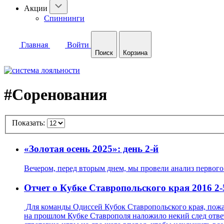
Акции
Спиннинги
Главная
Войти
Поиск
Корзина
#Соренования
Показать:
«Золотая осень 2025»: день 2-й
Вечером, перед вторым днем, мы провели анализ первого 
Отчет о Кубке Ставропольского края 2016 2-
Для команды Одиссей Кубок Ставропольского края, пожалу
на прошлом Кубке Ставрополя наложило некий след ответ