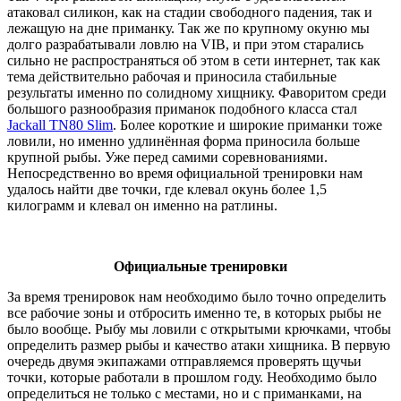
атаковал силикон, как на стадии свободного падения, так и
лежащую на дне приманку. Так же по крупному окуню мы
долго разрабатывали ловлю на
VIB
, и при этом старались
сильно не распространяться об этом в сети интернет, так как
тема действительно рабочая и приносила стабильные
результаты именно по солидному хищнику. Фаворитом среди
большого разнообразия приманок подобного класса стал
Jackall
TN
80
Slim
. Более короткие и широкие приманки тоже
ловили, но именно удлинённая форма приносила больше
крупной рыбы. Уже перед самими соревнованиями.
Непосредственно во время официальной тренировки нам
удалось найти две точки, где клевал окунь более 1,5
килограмм и клевал он именно на ратлины.
Официальные тренировки
За время тренировок нам необходимо было точно определить
все рабочие зоны и отбросить именно те, в которых рыбы не
было вообще. Рыбу мы ловили с открытыми крючками, чтобы
определить размер рыбы и качество атаки хищника. В первую
очередь двумя экипажами отправляемся проверять щучьи
точки, которые работали в прошлом году. Необходимо было
определиться не только с местами, но и с приманками, на