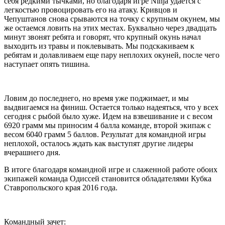
себя редкими тычками, но благодаря игре
Ninja
удается с
легкостью провоцировать его на атаку. Кривцов и
Чепуштанов снова срываются на точку с крупным окунем, мы
же остаемся ловить на этих местах. Буквально через двадцать
минут звонят ребята и говорят, что крупный окунь начал
выходить из травы и поклевывать. Мы подскакиваем к
ребятам и долавливаем еще пару неплохих окуней, после чего
наступает опять тишина.
Ловим до последнего, но время уже поджимает, и мы
выдвигаемся на финиш. Остается только надеяться, что у всех
сегодня с рыбой было хуже. Идем на взвешивание и с весом
6920 грамм мы приносим 4 балла команде, второй экипаж с
весом 6040 грамм 5 баллов. Результат для командной игры
неплохой, осталось ждать как выступят другие лидеры
вчерашнего дня.
В итоге благодаря командной игре и слаженной работе обоих
экипажей команда Одиссей становится обладателями Кубка
Ставропольского края 2016 года.
Командный зачет: