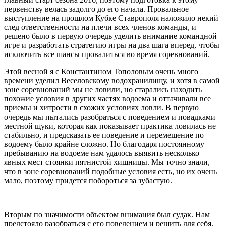
первенству велась задолго до его начала. Провальное
выступление на прошлом Кубке Ставрополя наложило некий
след ответственности на плечи всех членов команды, и
решено было в первую очередь уделить внимание командной
игре и разработать стратегию игры на два шага вперед, чтобы
исключить все шансы провалиться во время соревнований.
Этой весной я с Константином Тополовым очень много
времени уделил Веселовскому водохранилищу, и хотя в самой
зоне соревнований мы не ловили, но старались находить
похожие условия в других частях водоема и оттачивали все
приемы и хитрости в схожих условиях ловли. В первую
очередь мы пытались разобраться с поведением и повадками
местной щуки, которая как показывает практика ловилась не
стабильно, и предсказать ее поведение и перемещение по
водоему было крайне сложно. Но благодаря постоянному
пребыванию на водоеме нам удалось выявить несколько
явных мест стоянки пятнистой хищницы. Мы точно знали,
что в зоне соревнований подобные условия есть, но их очень
мало, поэтому придется побороться за зубастую.
Вторым по значимости объектом внимания был судак. Нам
предстояло разобраться с его поведением и решить для себя,