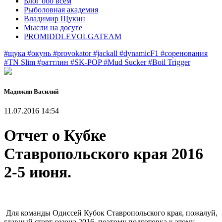
Блог обо всем
Рыболовная академия
Владимир Щукин
Мысли на досуге
PROMIDDLEVOLGATEAM
#щука
#окунь
#provokator
#jackall
#dynamicF1
#соренования
#TN Slim
#раттлин
#SK-POP
#Mud Sucker
#Boil Trigger
Мадюкин Василий
11.07.2016 14:54
Отчет о Кубке
Ставропольского края 2016
2-5 июня.
Для команды Одиссей Кубок Ставропольского края, пожалуй,
главный старт сезона 2016, поэтому подготовка к этому