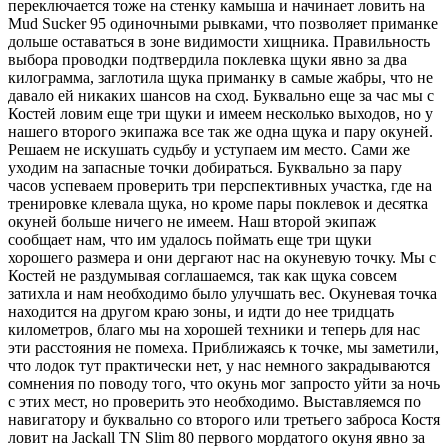
переключается тоже на стенку камыша и начинает ловить на
Mud
Sucker
95 одиночными рывками, что позволяет приманке
дольше оставаться в зоне видимости хищника. Правильность
выбора проводки подтвердила поклевка щуки явно за два
килограмма, заглотила щука приманку в самые жабры, что не
давало ей никаких шансов на сход. Буквально еще за час мы с
Костей ловим еще три щуки и имеем несколько выходов, но у
нашего второго экипажа все так же одна щука и пару окуней.
Решаем не искушать судьбу и уступаем им место. Сами же
уходим на запасные точки добираться. Буквально за пару
часов успеваем проверить три перспективных участка, где на
тренировке клевала щука, но кроме пары поклевок и десятка
окуней больше ничего не имеем. Наш второй экипаж
сообщает нам, что им удалось поймать еще три щуки
хорошего размера и они дергают нас на окуневую точку. Мы с
Костей не раздумывая соглашаемся, так как щука совсем
затихла и нам необходимо было улучшать вес. Окуневая точка
находится на другом краю зоны, и идти до нее тридцать
километров, благо мы на хорошей техники и теперь для нас
эти расстояния не помеха. Приближаясь к точке, мы заметили,
что лодок тут практически нет, у нас немного закрадываются
сомнения по поводу того, что окунь мог запросто уйти за ночь
с этих мест, но проверить это необходимо. Выставляемся по
навигатору и буквально со второго или третьего заброса Костя
ловит на
Jackall
TN
Slim
80 первого мордатого окуня явно за