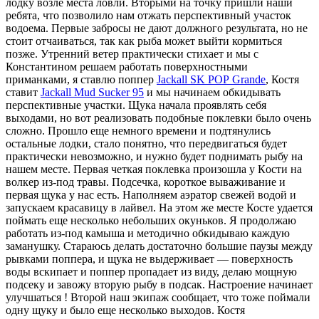
лодку возле места ловли. Вторыми на точку пришли наши
ребята, что позволило нам отжать перспективный участок
водоема. Первые забросы не дают должного результата, но не
стоит отчаиваться, так как рыба может выйти кормиться
позже. Утренний ветер практически стихает и мы с
Константином решаем работать поверхностными
приманками, я ставлю поппер
Jackall
SK POP
Grande
, Костя
ставит
Jackall
Mud
Sucker
95
и мы начинаем обкидывать
перспективные участки. Щука начала проявлять себя
выходами, но вот реализовать подобные поклевки было очень
сложно. Прошло еще немного времени и подтянулись
остальные лодки, стало понятно, что передвигаться будет
практически невозможно, и нужно будет поднимать рыбу на
нашем месте. Первая четкая поклевка произошла у
К
ости на
волкер из-под травы. Подсечка, короткое вываживание и
первая щука у нас есть. Наполняем аэратор свежей водой и
запускаем красавицу в лайвел. На этом же месте Косте удается
поймать еще несколько небольших окуньков. Я продолжаю
работать из-под камыша и методично обкидываю каждую
заманушку. Стараюсь делать достаточно большие паузы между
рывками поппера, и щука не выдерживает — поверхность
воды вскипает и поппер пропадает из виду, делаю мощную
подсеку и завожу вторую рыбу в подсак. Настроение начинает
улучшаться ! Второй наш экипаж сообщает, что тоже поймали
одну щуку и было еще несколько выходов. Костя