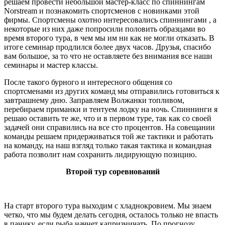
решаем провести небольшой мастер-класс по спиннингам
Norstream
и познакомить спортсменов с новинками этой
фирмы. Спортсмены охотно интересовались спиннингами , а
некоторые из них даже попросили половить образцами во
время второго тура, в чем мы им ни как не могли отказать. В
итоге семинар продлился более двух часов. Друзья, спасибо
вам большое, за то что не оставляете без внимания все наши
семинары и мастер классы.
После такого бурного и интересного общения со
спортсменами из других команд мы отправились готовиться к
завтрашнему дню. Заправляем Волжанки топливом,
перебираем приманки и тентуем лодку на ночь. Спиннинги я
решаю оставить те же, что и в первом туре, так как со своей
задачей они справились на все сто процентов. На совещании
команды решаем придерживаться той же тактики и работать
на команду, на наш взгляд только такая тактика и командная
работа позволит нам сохранить лидирующую позицию.
Второй тур соревнований
На старт второго тура выходим с хладнокровием. Мы знаем
четко, что мы будем делать сегодня, осталось только не впасть
в панику, если рыба начнет капризничать. По прогнозу