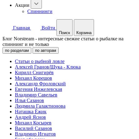
Акции
Спиннинги
Главная
Войти
Поиск
Корзина
Блог Norstream - интересные свежие статьи о рыбалке на
спиннинг и не только
по разделам
по авторам
Статьи о рыбной ловле
Алексей Гранов/Щука - Клюка
Кирилл Снигирёв
Михаил Корешов
Александр Фроловский
Евгения Инжелевская
Владимир Савельев
Илья Сазанов
Людмила Галактионова
Наташка Ёжик
Андрей Яснов
Михаил Косырев
Василий Сазанов
Владимир Игнатов