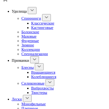
Удилища
Спиннинги
Классические
Кастинговые
Болонские
Маховые
Фидерные
Зимние
Коллекции
Специализации
Приманки
Блесны
Вращающиеся
Колеблющиеся
Силиконовые
Виброхвосты
Твистеры
Лески
Монофильные
Плетеные