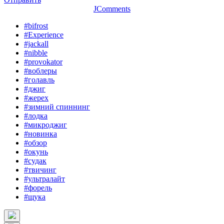
JComments
#bifrost
#Experience
#jackall
#nibble
#provokator
#воблеры
#голавль
#джиг
#жерех
#зимний спиннинг
#лодка
#микроджиг
#новинка
#обзор
#окунь
#судак
#твичинг
#ультралайт
#форель
#щука