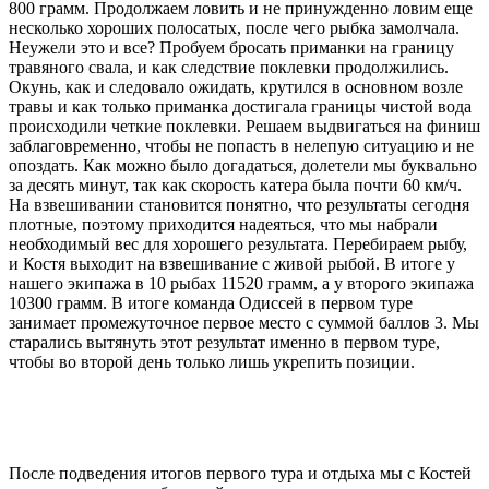
800 грамм. Продолжаем ловить и не принужденно ловим еще
несколько хороших полосатых, после чего рыбка замолчала.
Неужели это и все? Пробуем бросать приманки на границу
травяного свала, и как следствие поклевки продолжились.
Окунь, как и следовало ожидать, крутился в основном возле
травы и как только приманка достигала границы чистой вода
происходили четкие поклевки. Решаем выдвигаться на финиш
заблаговременно, чтобы не попасть в нелепую ситуацию и не
опоздать. Как можно было догадаться, долетели мы буквально
за десять минут, так как скорость катера была почти 60 км/ч.
На взвешивании становится понятно, что результаты сегодня
плотные, поэтому приходится надеяться, что мы набрали
необходимый вес для хорошего результата. Перебираем рыбу,
и Костя выходит на взвешивание с живой рыбой. В итоге у
нашего экипажа в 10 рыбах 11520 грамм, а у второго экипажа
10300 грамм. В итоге команда Одиссей в первом туре
занимает промежуточное первое место с суммой баллов 3. Мы
старались вытянуть этот результат именно в первом туре,
чтобы во второй день только лишь укрепить позиции.
После подведения итогов первого тура и отдыха мы с Костей