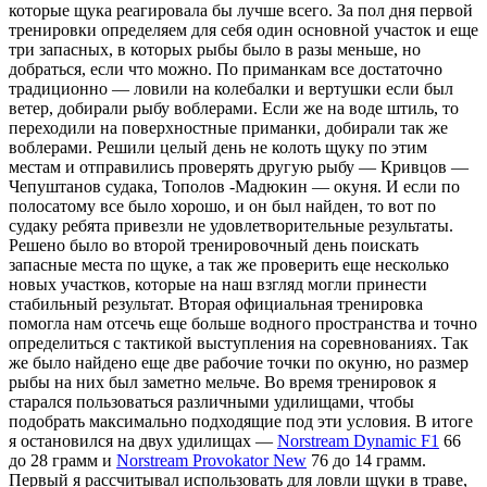
которые щука реагировала бы лучше всего. За пол дня первой
тренировки определяем для себя один основной участок и еще
три запасных, в которых рыбы было в разы меньше, но
добраться, если что можно. По приманкам все достаточно
традиционно — ловили на колебалки и вертушки если был
ветер, добирали рыбу воблерами. Если же на воде штиль, то
переходили на поверхностные приманки, добирали так же
воблерами. Решили целый день не колоть щуку по этим
местам и отправились проверять другую рыбу — Кривцов —
Чепуштанов судака, Тополов -Мадюкин — окуня. И если по
полосатому все было хорошо, и он был найден, то вот по
судаку ребята привезли не удовлетворительные результаты.
Решено было во второй тренировочный день поискать
запасные места по щуке, а так же проверить еще несколько
новых участков, которые на наш взгляд могли принести
стабильный результат. Вторая официальная тренировка
помогла нам отсечь еще больше водного пространства и точно
определиться с тактикой выступления на соревнованиях. Так
же было найдено еще две рабочие точки по окуню, но размер
рыбы на них был заметно мельче. Во время тренировок я
старался пользоваться различными удилищами, чтобы
подобрать максимально подходящие под эти условия. В итоге
я остановился на двух удилищах —
Norstream
Dynamic
F
1
66
до 28 грамм и
Norstream
Provokator
New
76 до 14 грамм.
Первый я рассчитывал использовать для ловли щуки в траве,