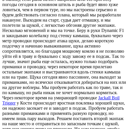
погоды сегодня в основном штиль и рыба будет явно хуже
ловиться, чем в первом туре, но мы настроены серьезно и
будем действовать согласно плана, который мы разработали
накануне. Выходим на старт, судья дает отмашку, и мы
полетели за щукой, с легкостью обгоняя другие экипажи.
Несколько мгновений и мы на точке. Беру в руки
Dynamic
F
1
и закидываю колебалку под стенку камыша, буквально через
метр проводки происходит атака щуки, делаю короткую
подсечку и начинаю вываживание, щука активно
сопротивляется, но благодаря мощному комлю я не позволяю
уйти ей в траву и буквально с ходу завожу ее в подсак. Так то
лучше, значит рыба еще осталась, нужно только подобрать
приманки и проводку, через некоторое время прилетаю
остальные экипажи и выстраиваются вдоль стенки камыша
или на траве. Щука сегодня явно пассивнее, она выходит за
приманками, но всячески отказывается добираться на них или
на другие воблеры. Мы пробуем работать как по траве, так и
по камышу, но рыба никак не хочет нормально кормиться.
Через некоторое время на умирающей проводке
Jackall
Boil
Trigger
у Кости происходит яростная поклевка хорошей щуки,
он надежно засекает ее и заводит в подсак. Пробуем работать
разными приманками и применять разную проводку, но
имеем лишь пару выходов. Решаем поставить второй экипаж
на наше место и отправиться по запасным точкам с щукой,
хотя они ничего вчера не принесли. Но нам главное, чтобы