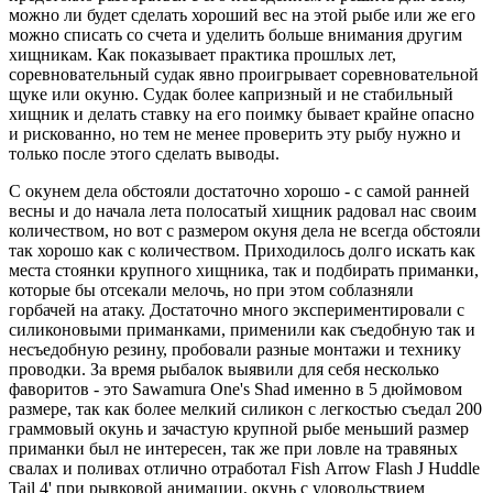
можно ли будет сделать хороший вес на этой рыбе или же его
можно списать со счета и уделить больше внимания другим
хищникам. Как показывает практика прошлых лет,
соревновательный судак явно проигрывает соревновательной
щуке или окуню. Судак более капризный и не стабильный
хищник и делать ставку на его поимку бывает крайне опасно
и рискованно, но тем не менее проверить эту рыбу нужно и
только после этого сделать выводы.
С окунем дела обстояли достаточно хорошо - с самой ранней
весны и до начала лета полосатый хищник радовал нас своим
количеством, но вот с размером окуня дела не всегда обстояли
так хорошо как с количеством. Приходилось долго искать как
места стоянки крупного хищника, так и подбирать приманки,
которые бы отсекали мелочь, но при этом соблазняли
горбачей на атаку. Достаточно много экспериментировали с
силиконовыми приманками, применили как съедобную так и
несъедобную резину, пробовали разные монтажи и технику
проводки. За время рыбалок выявили для себя несколько
фаворитов - это
Sawamura
One
'
s
Shad
именно в 5 дюймовом
размере, так как более мелкий силикон с легкостью съедал 200
граммовый окунь и зачастую крупной рыбе меньший размер
приманки был не интересен, так же при ловле на травяных
свалах и поливах отлично отработал
Fish
Arrow
Flash
J
Huddle
Tail
4' при рывковой анимации, окунь с удовольствием