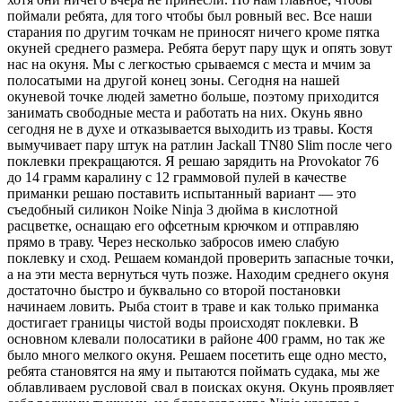
поймали ребята, для того чтобы был ровный вес. Все наши
старания по другим точкам не приносят ничего кроме пятка
окуней среднего размера. Ребята берут пару щук и опять зовут
нас на окуня. Мы с легкостью срываемся с места и мчим за
полосатыми на другой конец зоны. Сегодня на нашей
окуневой точке людей заметно больше, поэтому приходится
занимать свободные места и работать на них. Окунь явно
сегодня не в духе и отказывается выходить из травы. Костя
вымучивает пару штук на ратлин
Jackall
TN
80
Slim
после чего
поклевки прекращаются. Я решаю зарядить на
Provokator
76
до 14 грамм каралину с 12 граммовой пулей в качестве
приманки решаю
поставить
испытанный вариант — это
съедобный силикон
Noike
Ninja
3 дюйма в кислотной
расцветке, оснащаю его офсетным крючком и отправляю
прямо в траву. Через несколько забросов имею слабую
поклевку и сход. Решаем командой проверить запасные точки,
а на эти места вернуться чуть позже. Находим среднего окуня
достаточно быстро и буквально со второй постановки
начинаем ловить. Рыба стоит в траве и как только приманка
достигает границы чистой воды происходят поклевки. В
основном клевали полосатики в районе 400 грамм, но так же
было много мелкого окуня. Решаем посетить еще одно место,
ребята становятся на яму и пытаются поймать судака, мы же
облавливаем русловой свал в поисках окуня. Окунь проявляет