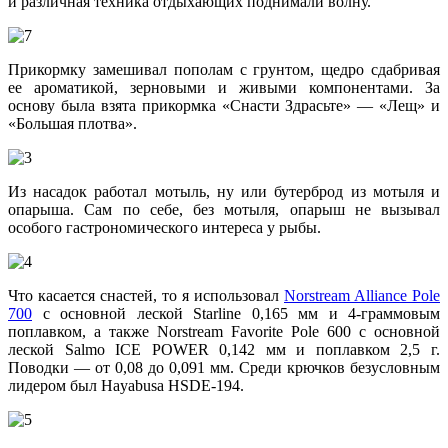
и различная техника отдыхающих поднимали волну.
Прикормку замешивал пополам с грунтом, щедро сдабривая
ее ароматикой, зерновыми и живыми компонентами. За
основу была взята прикормка «Снасти Здрасьте» — «Лещ» и
«Большая плотва».
Из насадок работал мотыль, ну или бутерброд из мотыля и
опарыша. Сам по себе, без мотыля, опарыш не вызывал
особого гастрономического интереса у рыбы.
Что касается снастей, то я использовал
Norstream Alliance Pole
700
с основной леской Starline 0,165 мм и 4-граммовым
поплавком, а также Norstream Favorite Pole 600 с основной
леской Salmo ICE POWER 0,142 мм и поплавком 2,5 г.
Поводки — от 0,08 до 0,091 мм. Среди крючков безусловным
лидером был Hayabusa HSDE-194.