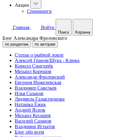
Акции
Спиннинги
Главная
Войти
Поиск
Корзина
Блог Александра Фроловского
по разделам
по авторам
Статьи о рыбной ловле
Алексей Гранов/Щука - Клюка
Кирилл Снигирёв
Михаил Корешов
Александр Фроловский
Евгения Инжелевская
Владимир Савельев
Илья Сазанов
Людмила Галактионова
Наташка Ёжик
Андрей Яснов
Михаил Косырев
Василий Сазанов
Владимир Игнатов
Блог обо всем