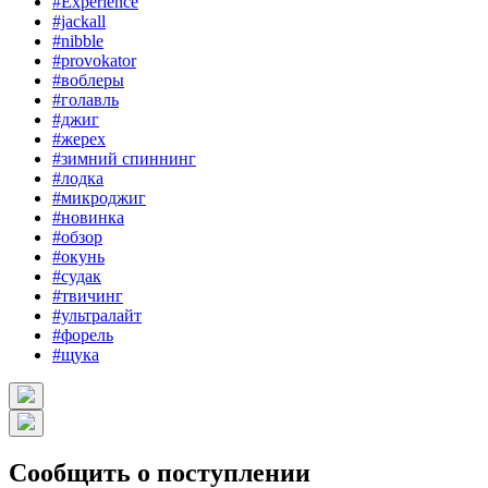
#Experience
#jackall
#nibble
#provokator
#воблеры
#голавль
#джиг
#жерех
#зимний спиннинг
#лодка
#микроджиг
#новинка
#обзор
#окунь
#судак
#твичинг
#ультралайт
#форель
#щука
Сообщить о поступлении