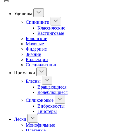
Удилища
Спиннинги
Классические
Кастинговые
Болонские
Маховые
Фидерные
Зимние
Коллекции
Специализации
Приманки
Блесны
Вращающиеся
Колеблющиеся
Силиконовые
Виброхвосты
Твистеры
Лески
Монофильные
Плетеные