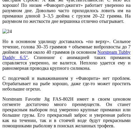
хорошо! По низам «Фаворит-джигит» работает уверенно на
разумном дне. Довольно часто приходилось ловить им на
приманки длиной 3–3,5 дюйма с грузом 20–22 грамма. На
разумном по жесткости дне вершинка отлично отыгрывает.
Но в основном удилищу доставалось «по верху». Сильное
течение, голова 30–35 граммов + объемные виброхвосты до 7
дюймов весом около 40 граммов (в основном
Norstream Tubby
Daddy 6.5″
. Спиннинг с анимацией таких приманок
справляется уверенно, не валится. Неплохо удается ему и
равномерная проводка крупного силикона.
С подсечкой и вываживанием у «Фаворита» нет проблем.
Отрабатывает на рыбе хорошо, даже где-то может простить
небольшие огрехи.
Norstream Favorite Jig FAS-802H имеет в своем ценовом
сегменте достаточно много преимуществ. Он станет
прекрасным выбором под умеренно крупные приманки или
большие грузы. Его прекрасный заброс и уверенная работа
как на течении, так и в стоячей воде будут прекрасными
помощниками рыболову в поисках желанных трофеев.