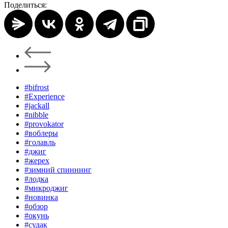
Поделиться:
#bifrost
#Experience
#jackall
#nibble
#provokator
#воблеры
#голавль
#джиг
#жерех
#зимний спиннинг
#лодка
#микроджиг
#новинка
#обзор
#окунь
#судак