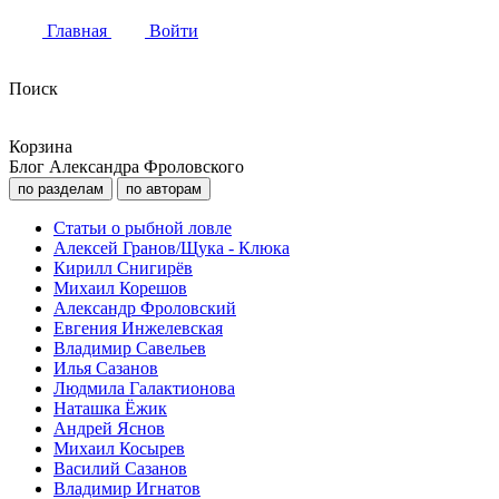
Главная
Войти
Поиск
Корзина
Блог Александра Фроловского
по разделам
по авторам
Статьи о рыбной ловле
Алексей Гранов/Щука - Клюка
Кирилл Снигирёв
Михаил Корешов
Александр Фроловский
Евгения Инжелевская
Владимир Савельев
Илья Сазанов
Людмила Галактионова
Наташка Ёжик
Андрей Яснов
Михаил Косырев
Василий Сазанов
Владимир Игнатов