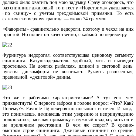
должно было хватить под мою задумку. Сразу оговорюсь, что
раз спиннинг джиговый, то и тест у «Норстрима» указывается
«по свинцу» с учетом трехдюймовой приманки. То есть
фактически верхняя граница — около 74 граммов.
«Фавориты» сравнительно недороги, поэтому и чехол на них
простой. Но пошит он качественно, с каймой по периметру.
Фурнитура недорогая, соответствующая ценовому сегменту
спиннинга. Катушкодержатель удобный, хоть и выглядит
простенько. На долгих рыбалках, длиной в световой день,
чувства дискомфорта не возникает. Рукоять разнесенная,
правильной, «джиговой» длины.
Что же с рабочими характеристиками? А тут есть чем
прихвастнуть! С первого заброса в голове вопрос: «Что? Как?
Почему?». Favorite Jig невероятно посылист и точен. И когда
это понимаешь, начинаешь этим уверенно и непринужденно
пользоваться, засылая приманку в нужный квадрат, хоть он и
на приличном расстоянии. В чем же секрет? В средне-
быстром строе спиннинга. Джиговый спиннинг со средне-
быстрым строем? А как же чувствительность? С нею всё