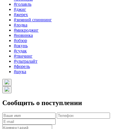
#голавль
#джиг
#жерех
#зимний спиннинг
#лодка
#микроджиг
#новинка
#обзор
#окунь
#судак
#твичинг
#ультралайт
#форель
#щука
Сообщить о поступлении