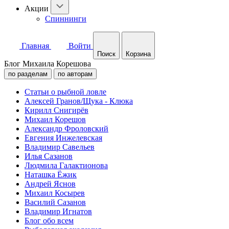
Акции
Спиннинги
Главная
Войти
Поиск
Корзина
Блог Михаила Корешова
по разделам
по авторам
Статьи о рыбной ловле
Алексей Гранов/Щука - Клюка
Кирилл Снигирёв
Михаил Корешов
Александр Фроловский
Евгения Инжелевская
Владимир Савельев
Илья Сазанов
Людмила Галактионова
Наташка Ёжик
Андрей Яснов
Михаил Косырев
Василий Сазанов
Владимир Игнатов
Блог обо всем