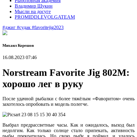
Рыболовная академия
Владимир Щукин
Мысли на досуге
PROMIDDLEVOLGATEAM
#джиг
#судак
#favoritejig2023
Михаил Корешов
16.08.2023 07:46
Norstream Favorite Jig 802M:
хорошо лег в руку
После удачной рыбалки с более тяжёлым «Фаворитом» очень
захотелось опробовать и модель полегче.
Выбрал предрассветные часы. Как и ожидалось, выход был
недолгим. Как только солнце стало припекать, активность
рыбы прекратилась. Но свою рыбу я поймал, и удалось