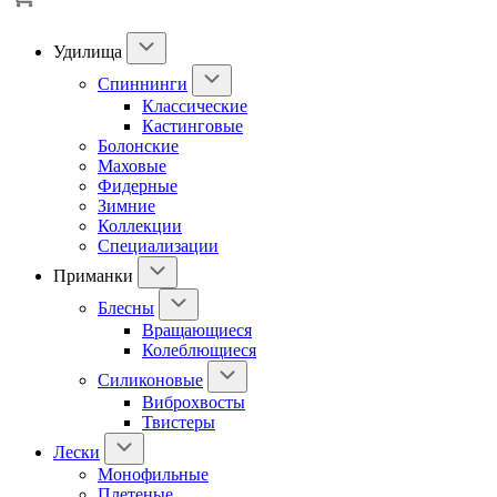
Удилища
Спиннинги
Классические
Кастинговые
Болонские
Маховые
Фидерные
Зимние
Коллекции
Специализации
Приманки
Блесны
Вращающиеся
Колеблющиеся
Силиконовые
Виброхвосты
Твистеры
Лески
Монофильные
Плетеные