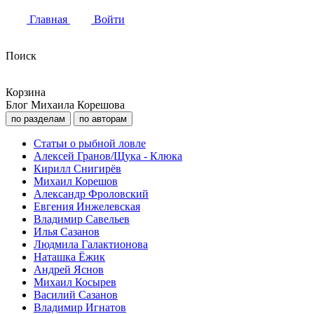
Главная
Войти
Поиск
Корзина
Блог Михаила Корешова
по разделам
по авторам
Статьи о рыбной ловле
Алексей Гранов/Щука - Клюка
Кирилл Снигирёв
Михаил Корешов
Александр Фроловский
Евгения Инжелевская
Владимир Савельев
Илья Сазанов
Людмила Галактионова
Наташка Ёжик
Андрей Яснов
Михаил Косырев
Василий Сазанов
Владимир Игнатов