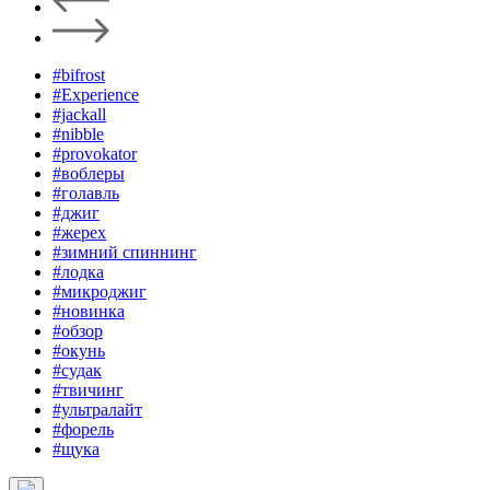
#bifrost
#Experience
#jackall
#nibble
#provokator
#воблеры
#голавль
#джиг
#жерех
#зимний спиннинг
#лодка
#микроджиг
#новинка
#обзор
#окунь
#судак
#твичинг
#ультралайт
#форель
#щука