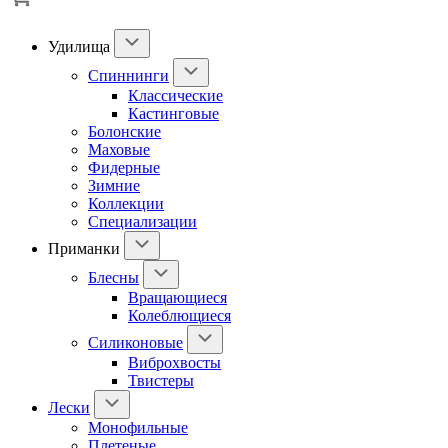
Удилища
Спиннинги
Классические
Кастинговые
Болонские
Маховые
Фидерные
Зимние
Коллекции
Специализации
Приманки
Блесны
Вращающиеся
Колеблющиеся
Силиконовые
Виброхвосты
Твистеры
Лески
Монофильные
Плетеные