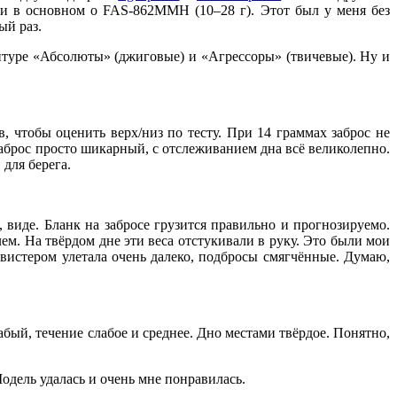
и в основном о FAS-862MMH (10–28 г). Этот был у меня без
ый раз.
туре «Абсолюты» (джиговые) и «Агрессоры» (твичевые). Ну и
 чтобы оценить верх/низ по тесту. При 14 граммах заброс не
аброс просто шикарный, с отслеживанием дна всё великолепно.
 для берега.
виде. Бланк на забросе грузится правильно и прогнозируемо.
ем. На твёрдом дне эти веса отстукивали в руку. Это были мои
 твистером улетала очень далеко, подбросы смягчённые. Думаю,
бый, течение слабое и среднее. Дно местами твёрдое. Понятно,
дель удалась и очень мне понравилась.