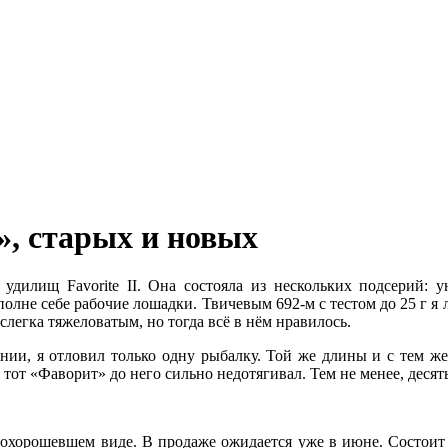
», старых и новых
удилищ Favorite II. Она состояла из нескольких подсерий: у
олне себе рабочие лошадки. Твичевым 692-м с тестом до 25 г я л
легка тяжеловатым, но тогда всё в нём нравилось.
нии, я отловил только одну рыбалку. Той же длины и с тем ж
 тот «Фаворит» до него сильно недотягивал. Тем не менее, десят
 похорошевшем виде. В продаже ожидается уже в июне. Состоит