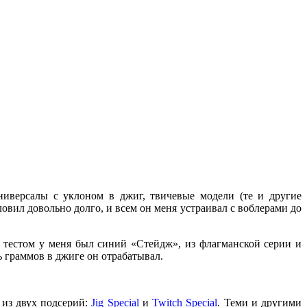
ниверсалы с уклоном в джиг, твичевые модели (те и другие
овил довольно долго, и всем он меня устраивал с воблерами до
е тестом у меня был синий «Стейдж», из флагманской серии и
ь граммов в джиге он отрабатывал.
 из двух подсерий:
Jig Special
и
Twitch Special
. Теми и другими