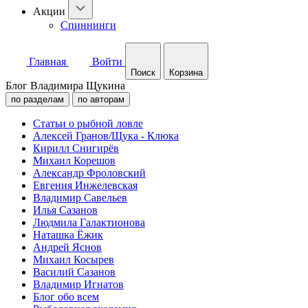
Акции
Спиннинги
Главная
Войти
Поиск
Корзина
Блог Владимира Щукина
по разделам
по авторам
Статьи о рыбной ловле
Алексей Гранов/Щука - Клюка
Кирилл Снигирёв
Михаил Корешов
Александр Фроловский
Евгения Инжелевская
Владимир Савельев
Илья Сазанов
Людмила Галактионова
Наташка Ёжик
Андрей Яснов
Михаил Косырев
Василий Сазанов
Владимир Игнатов
Блог обо всем