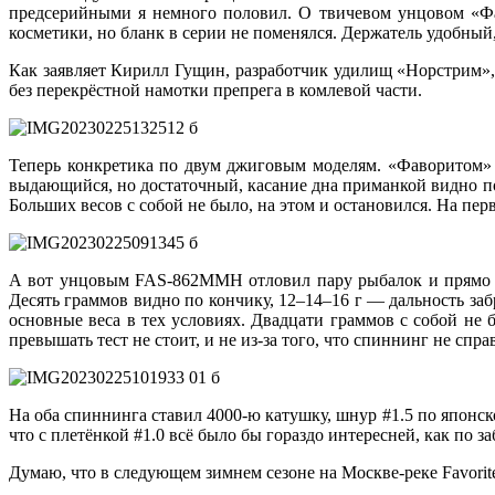
предсерийными я немного половил. О твичевом унцовом
«
Ф
косметики, но бланк в серии не поменялся. Держатель удобный,
Как заявляет Кирилл Гущин, разработчик удилищ «Норстрим»
без перекрёстной намотки препрега в комлевой части.
Теперь конкретика по двум джиговым моделям. «Фаворитом» F
выдающийся, но достаточный, касание дна приманкой видно по
Больших весов с собой не было, на этом и остановился. На пер
А вот унцовым FAS-862MMH отловил пару рыбалок и прямо в н
Десять граммов видно по кончику, 12–14–16 г — дальность заб
основные веса в тех условиях. Двадцати граммов с собой не б
превышать тест не стоит, и не из-за того, что спиннинг не спра
На оба спиннинга ставил 4000-ю катушку, шнур #1.5 по японск
что с плетёнкой #1.0 всё было бы гораздо интересней, как по за
Думаю, что в следующем зимнем сезоне на Москве-реке Favori