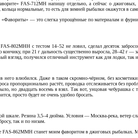
аворите
»
FAS-712MH напишу отдельно, а сейчас о джиговых, 
 кольца нормальные, то есть для зимней рыбалки окажутся в сам
, «Фавориты» — это слегка упрощённые по материалам и фурни
AS-802MHH с тестом 14–52 не ловил, сделал десяток забросов,
 кончику, при 21 г дальность существенно выросла, 28–42 г — з
вый взгляд, получился отличный инструмент как для лодки, так и
его влюбился. Даже в таком скромно-чёрном, без косметики, 
роса пропорционально растёт, проводка отслеживается без пробл
ыло, но двадцать восемь я взял. Так вот, унцовая чебурашка с
вится, просто будет не очень удобно бросать.
ой шкале. Резина 3,5–4 дюйма. Условия — Москва-река, ветер сла
бросу, так и по низам.
te FAS-862MMH станет моим фаворитом в джиговых рыбалках. Мо