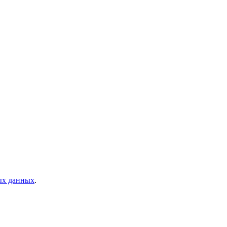
ых данных
.