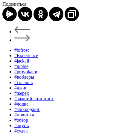
Поделиться:
#bifrost
#Experience
#jackall
#nibble
#provokator
#воблеры
#голавль
#джиг
#жерех
#зимний спиннинг
#лодка
#микроджиг
#новинка
#обзор
#окунь
#судак