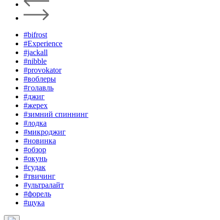
#bifrost
#Experience
#jackall
#nibble
#provokator
#воблеры
#голавль
#джиг
#жерех
#зимний спиннинг
#лодка
#микроджиг
#новинка
#обзор
#окунь
#судак
#твичинг
#ультралайт
#форель
#щука