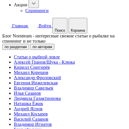
Акции
Спиннинги
Главная
Войти
Поиск
Корзина
Блог Norstream - интересные свежие статьи о рыбалке на
спиннинг и не только
по разделам
по авторам
Статьи о рыбной ловле
Алексей Гранов/Щука - Клюка
Кирилл Снигирёв
Михаил Корешов
Александр Фроловский
Евгения Инжелевская
Владимир Савельев
Илья Сазанов
Людмила Галактионова
Наташка Ёжик
Андрей Яснов
Михаил Косырев
Василий Сазанов
Владимир Игнатов