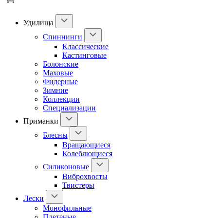
Удилища
Спиннинги
Классические
Кастинговые
Болонские
Маховые
Фидерные
Зимние
Коллекции
Специализации
Приманки
Блесны
Вращающиеся
Колеблющиеся
Силиконовые
Виброхвосты
Твистеры
Лески
Монофильные
Плетеные