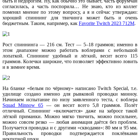
быть и недорогим. Ну, как обычно это бывает, часть форумчан
согласилась, а часть поспорила… Не знаю, кто из коллег
поменял мнение по этому вопросу, а я и сейчас утверждаю:
хороший спиннинг для твичинга может быть и очень
бюджетным. Таким, например, как
Favorite Twitch 2023 712M
.
Рост спиннинга — 216 см. Тест — 5–18 граммов; именно в
этом диапазоне можно работать воблерами с небольшой
лопаткой. Спиннинг удобный и лёгкий, весит всего 115
граммов. Колечки широкие, что позволяет эффективно ловить
и в зимнее время.
На бланке «белым по чёрному» написано Twitch Special, т.е.
удилище создано именно для рывковой проводки минноу.
Начинаем испытание по низу заявленного теста, с воблера
Squad Minnow 65
— он весит всего 5,8 граммов. Полёт
отличный. Спиннинг «включается» даже на забросе такой
лёгкой приманки. Можно мягко твичить, можно посильнее,
можно совсем резко — любая анимация даётся без проблем.
Получается проводка и с другими «скводами»: 80 мм и 95 мм.
Правильность проводки подтверждается поклёвками
некрупной щуки.