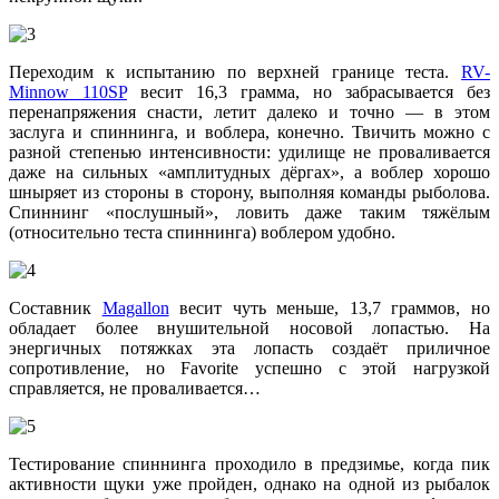
Переходим к испытанию по верхней границе теста.
RV-
Minnow 110SP
весит 16,3 грамма, но забрасывается без
перенапряжения снасти, летит далеко и точно — в этом
заслуга и спиннинга, и воблера, конечно. Твичить можно с
разной степенью интенсивности: удилище не проваливается
даже на сильных «амплитудных дёргах», а воблер хорошо
шныряет из стороны в сторону, выполняя команды рыболова.
Спиннинг «послушный», ловить даже таким тяжёлым
(относительно теста спиннинга) воблером удобно.
Составник
Magallon
весит чуть меньше, 13,7 граммов, но
обладает более внушительной носовой лопастью. На
энергичных потяжках эта лопасть создаёт приличное
сопротивление, но Favorite успешно с этой нагрузкой
справляется, не проваливается…
Тестирование спиннинга проходило в предзимье, когда пик
активности щуки уже пройден, однако на одной из рыбалок