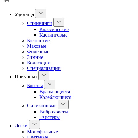
Удилища
Спиннинги
Классические
Кастинговые
Болонские
Маховые
Фидерные
Зимние
Коллекции
Специализации
Приманки
Блесны
Вращающиеся
Колеблющиеся
Силиконовые
Виброхвосты
Твистеры
Лески
Монофильные
Плетеные