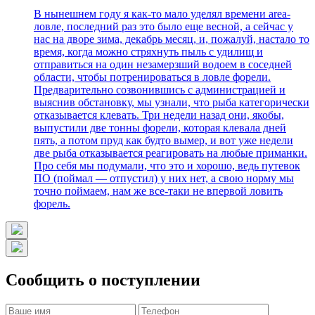
В нынешнем году я как-то мало уделял времени area-
ловле, последний раз это было еще весной, а сейчас у
нас на дворе зима, декабрь месяц, и, пожалуй, настало то
время, когда можно стряхнуть пыль с удилищ и
отправиться на один незамерзший водоем в соседней
области, чтобы потренироваться в ловле форели.
Предварительно созвонившись с администрацией и
выяснив обстановку, мы узнали, что рыба категорически
отказывается клевать. Три недели назад они, якобы,
выпустили две тонны форели, которая клевала дней
пять, а потом пруд как будто вымер, и вот уже недели
две рыба отказывается реагировать на любые приманки.
Про себя мы подумали, что это и хорошо, ведь путевок
ПО (поймал — отпустил) у них нет, а свою норму мы
точно поймаем, нам же все-таки не впервой ловить
форель.
Сообщить о поступлении