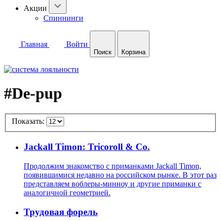
Акции
Спиннинги
Главная
Войти
Поиск
Корзина
#De-pup
Показать:
Jackall Timon: Tricoroll & Co.
Продолжим знакомство с приманками Jackall Timon,
появившимися недавно на российском рынке. В этот раз
представляем воблеры-минноу и другие приманки с
аналогичной геометрией.
Трудовая форель