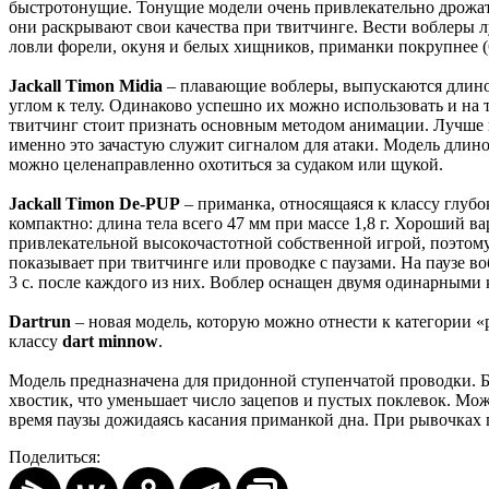
быстротонущие. Тонущие модели очень привлекательно дрожат 
они раскрывают свои качества при твитчинге. Вести воблеры
ловли форели, окуня и белых хищников, приманки покрупнее (6
Jackall Timon Midia
– плавающие воблеры, выпускаются длино
углом к телу. Одинаково успешно их можно использовать и на 
твитчинг стоит признать основным методом анимации. Лучше вс
именно это зачастую служит сигналом для атаки. Модель длин
можно целенаправленно охотиться за судаком или щукой.
Jackall Timon De-PUP
– приманка, относящаяся к классу глуб
компактно: длина тела всего 47 мм при массе 1,8 г. Хороший ва
привлекательной высокочастотной собственной игрой, поэтому
показывает при твитчинге или проводке с паузами. На паузе 
3 с. после каждого из них. Воблер оснащен двумя одинарными 
Dartrun
– новая модель, которую можно отнести к категории «
классу
dart minnow
.
Модель предназначена для придонной ступенчатой проводки. Бл
хвостик, что уменьшает число зацепов и пустых поклевок. Мо
время паузы дожидаясь касания приманкой дна. При рывочках пр
Поделиться: