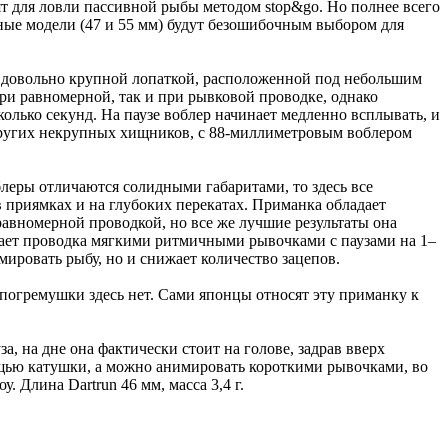
т для ловли пассивной рыбы методом stop&go. Но полнее всего
ные модели (47 и 55 мм) будут безошибочным выбором для
 довольно крупной лопаткой, расположенной под небольшим
при равномерной, так и при рывковой проводке, однако
олько секунд. На паузе воблер начинает медленно всплывать, и
 других некрупных хищников, с 88-миллиметровым воблером
блеры отличаются солидными габаритами, то здесь все
 в приямках и на глубоких перекатах. Приманка обладает
равномерной проводкой, но все же лучшие результаты она
отает проводка мягкими ритмичными рывочками с паузами на 1–
мировать рыбу, но и снижает количество зацепов.
 погремушки здесь нет. Сами японцы относят эту приманку к
, на дне она фактически стоит на голове, задрав вверх
ощью катушки, а можно анимировать короткими рывочками, во
 Длина Dartrun 46 мм, масса 3,4 г.