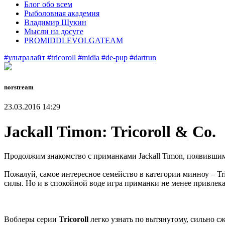
Блог обо всем
Рыболовная академия
Владимир Щукин
Мысли на досуге
PROMIDDLEVOLGATEAM
#ультралайт
#tricoroll
#midia
#de-pup
#dartrun
norstream
23.03.2016 14:29
Jackall Timon: Tricoroll & Co.
Продолжим знакомство с приманками Jackall Timon, появившим
Пожалуй, самое интересное семейство в категории минноу – Tr
силы. Но и в спокойной воде игра приманки не менее привлека
Воблеры серии
Tricoroll
легко узнать по вытянутому, сильно с