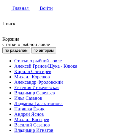
Главная
Войти
Поиск
Корзина
Статьи о рыбной ловле
по разделам
по авторам
Статьи о рыбной ловле
Алексей Гранов/Щука - Клюка
Кирилл Снигирёв
Михаил Корешов
Александр Фроловский
Евгения Инжелевская
Владимир Савельев
Илья Сазанов
Людмила Галактионова
Наташка Ёжик
Андрей Яснов
Михаил Косырев
Василий Сазанов
Владимир Игнатов