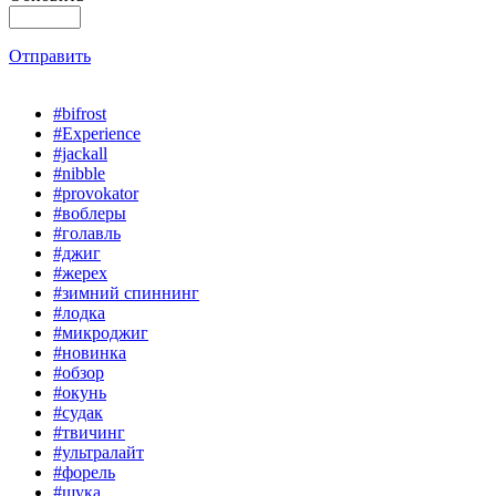
Отправить
#bifrost
#Experience
#jackall
#nibble
#provokator
#воблеры
#голавль
#джиг
#жерех
#зимний спиннинг
#лодка
#микроджиг
#новинка
#обзор
#окунь
#судак
#твичинг
#ультралайт
#форель
#щука