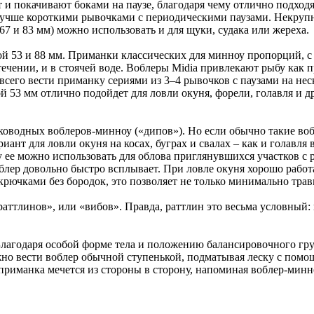
и покачивают боками на паузе, благодаря чему отлично подходя
 лучше короткими рывочками с периодическими паузами. Некруп
7 и 83 мм) можно использовать и для щуки, судака или жереха.
й 53 и 88 мм. Приманки классических для минноу пропорций, с
течении, и в стоячей воде. Воблеры Midia привлекают рыбу как 
его вести приманку сериями из 3–4 рывочков с паузами на неск
ой 53 мм отлично подойдет для ловли окуня, форели, голавля и
оководных воблеров-минноу («дипов»). Но если обычно такие во
риант для ловли окуня на косах, буграх и свалах – как и голавля
 ее можно использовать для облова приглянувшихся участков с 
воблер довольно быстро всплывает. При ловле окуня хорошо раб
крючками без бородок, это позволяет не только минимально трав
раттлинов», или «вибов». Правда, раттлин это весьма условный:
агодаря особой форме тела и положению балансировочного груза
жно вести воблер обычной ступенькой, подматывая леску с пом
иманка мечется из стороны в сторону, напоминая воблер-минноу.