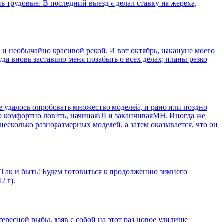
 трудовые. В последний выезд я делал ставку на жереха,
 и необычайно красивой рекой. И вот октябрь, накануне моего
уда вновь заставило меня позабыть о всех делах; планы резко
 удалось опробовать множество моделей, и рано или поздно
жно комфортно ловить, начинаяULи заканчиваяMH. Иногда же
несколько разноразмерных моделей, а затем оказывается, что он
 Так и быть! Будем готовиться к продолжению зимнего
2 г).
ересной рыбы, взяв с собой на этот раз новое удилище