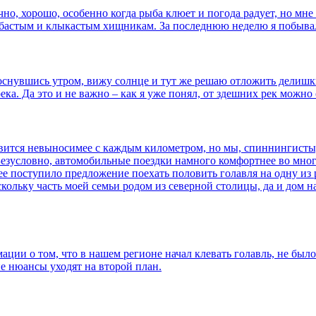
о, хорошо, особенно когда рыба клюет и погода радует, но мне в
зубастым и клыкастым хищникам. За последнюю неделю я побывал
оснувшись утром, вижу солнце и тут же решаю отложить делишки
река. Да это и не важно – как я уже понял, от здешних рек можн
ится невыносимее с каждым километром, но мы, спиннингисты, 
. Безусловно, автомобильные поездки намного комфортнее во мно
е поступило предложение поехать половить голавля на одну из ре
скольку часть моей семьи родом из северной столицы, да и дом н
ации о том, что в нашем регионе начал клевать голавль, не было
ие нюансы уходят на второй план.