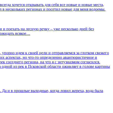
сегда хочется открывать для себя все новые и новые места,
 в нескольких регионах и посетил новые для меня водоемы.
 и поехать на лесную речку – уже несколько дней без
о ожидать всякое…
упорно идем к своей цели и отправляемся за глотком свежего
гих аспектах, но что-то определенно авантюристичное и
к соседнего региона, на что я с энтузиазмом согласился.
а одной из рек в Псковской области оживляет в голове картины
. Да и в прошлые выходные, когда ловил жереха, вода была