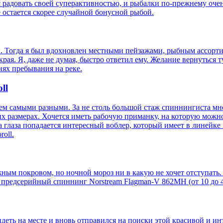
 радовать своей суперактивностью, и рыбалки по-прежнему очень
остается скорее случайной бонусной рыбой.
ы. Тогда я был вдохновлен местными пейзажами, рыбным ассорти
края. Я, даже не думая, быстро ответил ему. Желание вернуться т
нях пребывания на реке.
ll
м самыми разными. За не столь большой стаж спиннингиста мне
ких размерах. Хочется иметь рабочую приманку, на которую мо
 глаза попадается интересный воблер, который имеет в линейке 
roll.
жным покровом, но ночной мороз ни в какую не хочет отступать.
 предсерийный спиннинг Norstream Flagman-V 862MH (от 10 до 4
еть на месте и вновь отправился на поиски этой красивой и инт