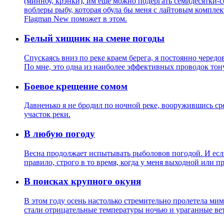
(минноу, крэнки), им еще можно подергать семидесятки-со
воблеры рыбу, которая обула бы меня с лайтовым комплек
Flagman New поможет в этом.
Белый хищник на смене погоды
Спускаясь вниз по реке краем берега, я постоянно черед
По мне, это одна из наиболее эффективных проводок тон
Боевое крещение сомом
Давненько я не бродил по ночной реке, вооружившись ср
участок реки.
В любую погоду
Весна продолжает испытывать рыболовов погодой. И если
правило, строго в то время, когда у меня выходной или пр
В поисках крупного окуня
В этом году осень настолько стремительно пролетела мим
стали отрицательные температуры ночью и ураганные вет