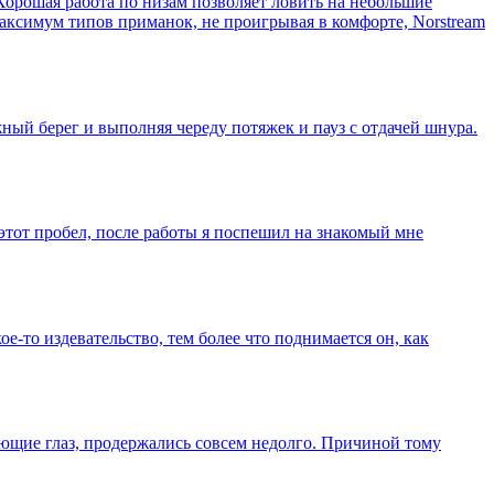
. Хорошая работа по низам позволяет ловить на небольшие
 максимум типов приманок, не проигрывая в комфорте, Norstream
жный берег и выполняя череду потяжек и пауз с отдачей шнура.
этот пробел, после работы я поспешил на знакомый мне
-то издевательство, тем более что поднимается он, как
дующие глаз, продержались совсем недолго. Причиной тому