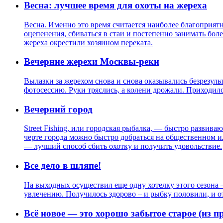
Весна: лучшее время для охоты на жереха
Весна. Именно это время считается наиболее благоприят
оцепенения, сбиваться в стаи и постепенно занимать бо
жереха окрестили хозяином переката.
Вечерние жерехи Москвы-реки
Вылазки за жерехом снова и снова оказывались безрезуль
фотосессию. Руки тряслись, а колени дрожали. Приходило
Вечерний город
Street Fishing, или городская рыбалка, — быстро развив
черте города можно быстро добраться на общественном ил
— лучший способ сбить охотку и получить удовольствие.
Все дело в шляпе!
На выходных осуществил еще одну хотелку этого сезона 
увлечению. Получилось здорово – и рыбку половили, и от
Всё новое — это хорошо забытое старое (из 