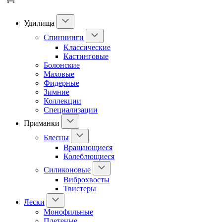
Удилища
Спиннинги
Классические
Кастинговые
Болонские
Маховые
Фидерные
Зимние
Коллекции
Специализации
Приманки
Блесны
Вращающиеся
Колеблющиеся
Силиконовые
Виброхвосты
Твистеры
Лески
Монофильные
Плетеные