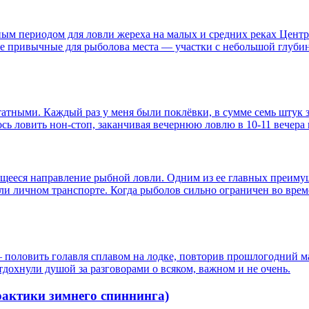
ным периодом для ловли жереха на малых и средних реках Центр
лее привычные для рыболова места — участки с небольшой глубин
татными. Каждый раз у меня были поклёвки, в сумме семь штук з
сь ловить нон-стоп, заканчивая вечернюю ловлю в 10-11 вечера 
ающееся направление рыбной ловли. Одним из ее главных преимущ
и личном транспорте. Когда рыболов сильно ограничен во време
– половить голавля сплавом на лодке, повторив прошлогодний м
дохнули душой за разговорами о всяком, важном и не очень.
практики зимнего спиннинга)