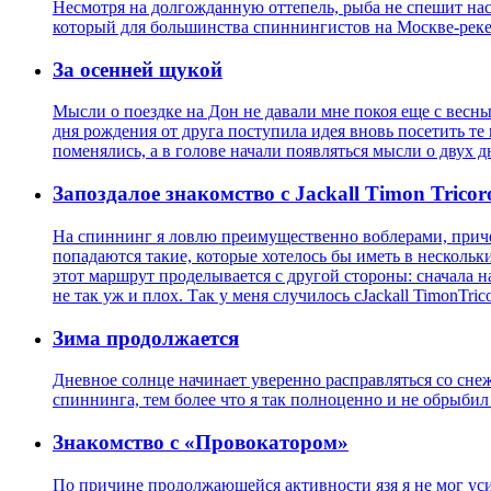
Несмотря на долгожданную оттепель, рыба не спешит нас
который для большинства спиннингистов на Москве-реке 
За осенней щукой
Мысли о поездке на Дон не давали мне покоя еще с весн
дня рождения от друга поступила идея вновь посетить те 
поменялись, а в голове начали появляться мысли о двух д
Запоздалое знакомство с Jackall Timon Tricoro
На спиннинг я ловлю преимущественно воблерами, приче
попадаются такие, которые хотелось бы иметь в несколь
этот маршрут проделывается с другой стороны: сначала на
не так уж и плох. Так у меня случилось сJackall TimonTrico
Зима продолжается
Дневное солнце начинает уверенно расправляться со сне
спиннинга, тем более что я так полноценно и не обрыбил
Знакомство с «Провокатором»
По причине продолжающейся активности язя я не мог усид