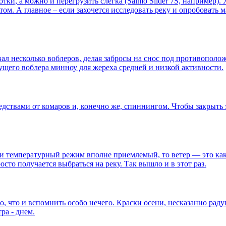
тки, а можно и перегрузить слегка (Salmo Slider 7S, например)
том. А главное – если захочется исследовать реку и опробовать
овал несколько воблеров, делая забросы на снос под противополо
ущего воблера минноу для жереха средней и низкой активности.
едствами от комаров и, конечно же, спиннингом. Чтобы закрыть 
 температурный режим вполне приемлемый, то ветер — это какое
осто получается выбраться на реку. Так вышло и в этот раз.
о, что и вспомнить особо нечего. Краски осени, несказанно ра
ра - днем.