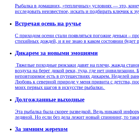
Рыбалка в домашних, «тепличных» условиях — это, конечн
исследовать неизвестное, искать и подбирать ключик к 
Встречая осень на ручье
С приходом осени стали появляться погожие деньки – пр
стихийных дождей, и я не знаю в каком состоянии будет 
Дикарем за новыми эмоциями
Тяжелые походные рюкзаки давят на плечи, жажда станов
воздуха на берег дикой реки, туда, где нет цивилизации
неповторимое есть в путешествиях дикарем. Неделей ране
Любовь к северной природе у меня привита с детства, по
моих первых шагов в искусстве рыбалки.
Долгожданные выходные
Эта рыбалка была скорее разведкой. Ведь никакой информ
ледяной. Но если без дела лежит новый спиннинг, то так
За зимним жерехом