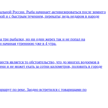
альной России. Рыба начинает активизироваться после зимнего
ой и с быстрым течением, перекаты; ведь недаром в народе
а три рыбалки, но ни один жерех так и не попал на
и начиная утреннюю уже в 4 утра.
еств является то обстоятельство, что до многих водоемов в
ни и не может ехать за сотни километров, половить в городе
аршрут по реке. Заодно встретился с товарищами по