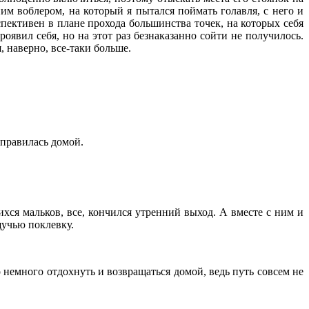
им воблером, на который я пытался поймать голавля, с него и
рспективен в плане прохода большинства точек, на которых себя
оявил себя, но на этот раз безнаказанно сойти не получилось.
, наверно, все-таки больше.
тправилась домой.
хся мальков, все, кончился утренний выход. А вместе с ним и
щучью поклевку.
о немного отдохнуть и возвращаться домой, ведь путь совсем не