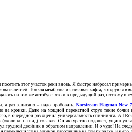
тел посетить этот участок реки вновь. Я быстро набросал приме
твовать летней. Тонкая мембрана и флисовая кофта, которую я в
алось на том же автобусе, что и в предыдущий раз, поэтому вре
, а раз записано – надо пробовать.
Norstream Flagman New 
ле на крэнки. Даже на мощной перекатной струе такие бочки
го, в очередной раз оценил универсальность спиннинга. All Rou
о (около кг на вид) голавля. Он аккуратно подошел, ущипнул з
нул грудной двойник в обратном направлении. И о чудо! На след
я переключился на минноу, работавшие на той рыбалке. Ну его, 