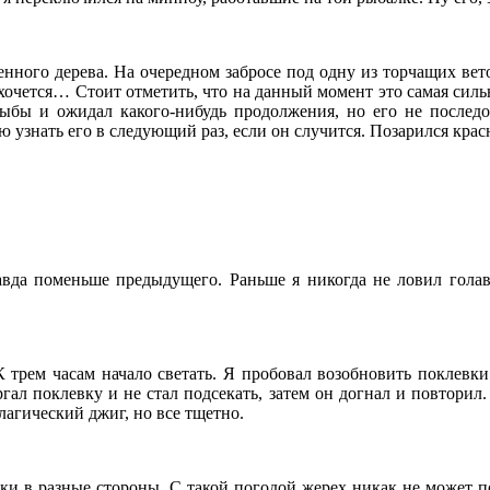
енного дерева. На очередном забросе под одну из торчащих вето
 хочется… Стоит отметить, что на данный момент это самая силь
рыбы и ожидал какого-нибудь продолжения, но его не послед
рую узнать его в следующий раз, если он случится. Позарился кр
авда поменьше предыдущего. Раньше я никогда не ловил голавл
 трем часам начало светать. Я пробовал возобновить поклевки 
ал поклевку и не стал подсекать, затем он догнал и повторил. Ч
агический джиг, но все тщетно.
ьки в разные стороны. С такой погодой жерех никак не может п