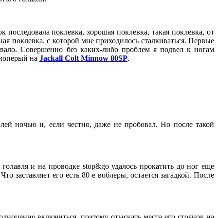
к последовала поклевка, хорошая поклевка, такая поклевка, от
ная поклевка, с которой мне приходилось сталкиваться. Первые
овало. Совершенно без каких-либо проблем я подвел к ногам
асноперый на
Jackall Colt Minnow 80SP
.
ей ночью и, если честно, даже не пробовал. Но после такой
голавля и на проводке stop&go удалось прокатить до ног еще
то заставляет его есть 80-е воблеры, остается загадкой. После
олноценно включиться, поэтому отыскать места его стоянок на