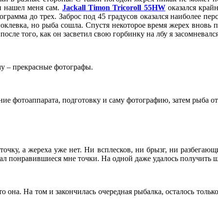
н нашел меня сам.
Jackall Timon Tricoroll 55
HW
оказался крайн
лограмма до трех. Заброс под 45 градусов оказался наиболее пе
клевка, но рыба сошла. Спустя некоторое время жерех вновь пр
после того, как он засветил свою горбинку на лбу я засомневался
му – прекрасные фотографы.
ие фотоаппарата, подготовку и саму фотографию, затем рыба о
очку, а жереха уже нет. Ни всплесков, ни брызг, ни разбегающи
вал понравившиеся мне точки. На одной даже удалось получить 
это она. На том и закончилась очередная рыбалка, осталось тольк