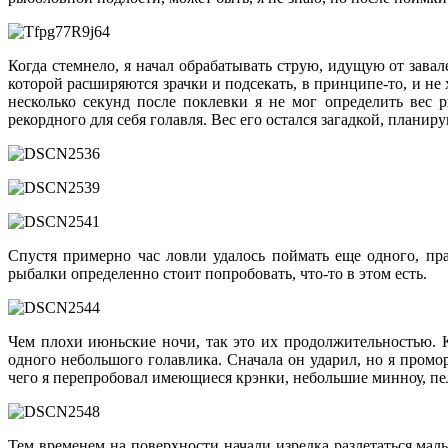
Когда стемнело, я начал обрабатывать струю, идущую от завал
которой расширяются зрачки и подсекать, в принципе-то, и не
несколько секунд после поклевки я не мог определить вес 
рекордного для себя голавля. Вес его остался загадкой, плани
Спустя примерно час ловли удалось поймать еще одного, пр
рыбалки определенно стоит попробовать, что-то в этом есть.
Чем плохи июньские ночи, так это их продолжительностью. К
одного небольшого голавлика. Сначала он ударил, но я проморг
чего я перепробовал имеющиеся крэнки, небольшие минноу, пел
Тем временем на поверхности начали изредка разлетаться мал