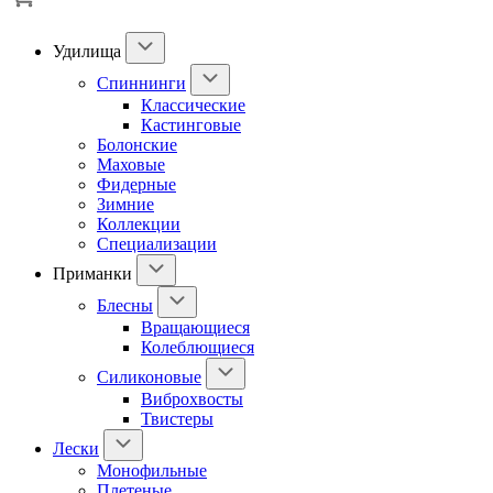
Удилища
Спиннинги
Классические
Кастинговые
Болонские
Маховые
Фидерные
Зимние
Коллекции
Специализации
Приманки
Блесны
Вращающиеся
Колеблющиеся
Силиконовые
Виброхвосты
Твистеры
Лески
Монофильные
Плетеные