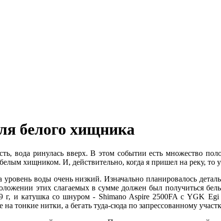
вля белого хищника
ть, вода ринулась вверх. В этом событии есть множество пол
елым хищником. И, действительно, когда я пришел на реку, то у
да уровень воды очень низкий. Изначально планировалось деталь
оложении этих слагаемых в сумме должен был получиться бел
9 г, и катушка со шнуром - Shimano Aspire 2500FA с YGK Egi 
 на тонкие нитки, а бегать туда-сюда по запрессованному участк