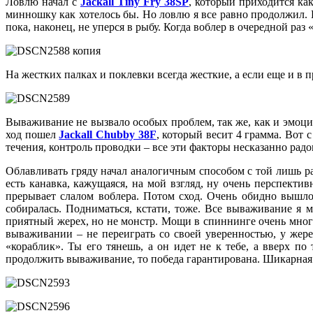
Ловлю начал с
Jackall Tiny Fry 38SP
, который приходится ка
минношку как хотелось бы. Но ловлю я все равно продолжил.
пока, наконец, не уперся в рыбу. Когда воблер в очередной раз
На жестких палках и поклевки всегда жесткие, а если еще и в
Вываживание не вызвало особых проблем, так же, как и эмоци
ход пошел
Jackall Chubby 38F
, который весит 4 грамма. Вот 
течения, контроль проводки – все эти факторы несказанно радо
Облавливать гряду начал аналогичным способом с той лишь ра
есть канавка, кажущаяся, на мой взгляд, ну очень перспекти
прерывает слалом воблера. Потом сход. Очень обидно вышло,
собиралась. Подниматься, кстати, тоже. Все вываживание я 
приятный жерех, но не монстр. Мощи в спиннинге очень много
вываживании – не переиграть со своей уверенностью, у жере
«кораблик». Ты его тянешь, а он идет не к тебе, а вверх по
продолжить вываживание, то победа гарантирована. Шикарная