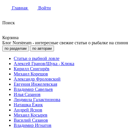
Главная
Войти
Поиск
Корзина
Блог Norstream - интересные свежие статьи о рыбалке на спинн
по разделам
по авторам
Статьи о рыбной ловле
Алексей Гранов/Щука - Клюка
Кирилл Снигирёв
Михаил Корешов
Александр Фроловский
Евгения Инжелевская
Владимир Савельев
Илья Сазанов
Людмила Галактионова
Наташка Ёжик
Андрей Яснов
Михаил Косырев
Василий Сазанов
Владимир Игнатов