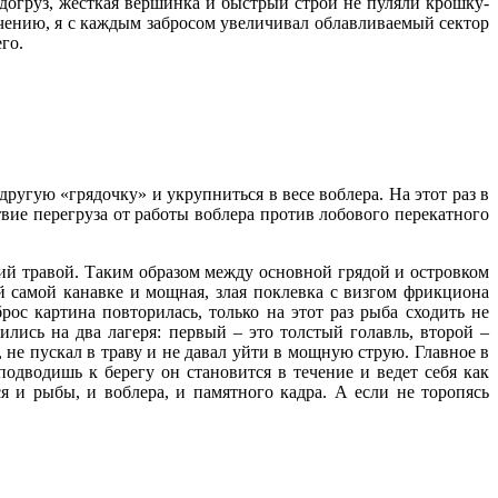
догруз, жесткая вершинка и быстрый строй не пуляли крошку-
чению, я с каждым забросом увеличивал облавливаемый сектор
го.
угую «грядочку» и укрупниться в весе воблера. На этот раз в
твие перегруза от работы воблера против лобового перекатного
ший травой. Таким образом между основной грядой и островком
ой самой канавке и мощная, злая поклевка с визгом фрикциона
ос картина повторилась, только на этот раз рыба сходить не
лись на два лагеря: первый – это толстый голавль, второй –
не пускал в траву и не давал уйти в мощную струю. Главное в
одводишь к берегу он становится в течение и ведет себя как
ся и рыбы, и воблера, и памятного кадра. А если не торопясь