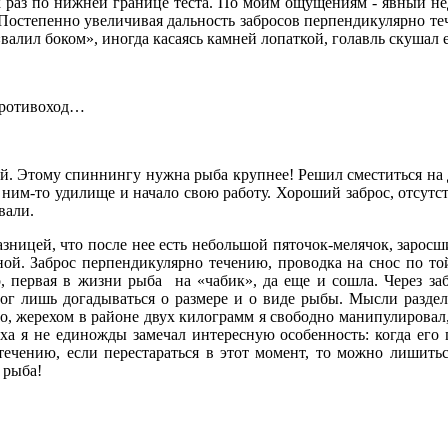
к раз по нижней границе теста. По моим ощущениям - явный не
 Постепенно увеличивая дальность забросов перпендикулярно те
 «валил боком», иногда касаясь камней лопаткой, голавль скушал е
 противоход…
й. Этому спиннингу нужна рыба крупнее! Решил сместиться на др
с ним-то удилище и начало свою работу. Хороший заброс, отсутс
вали.
зницей, что после нее есть небольшой пяточок-мелячок, зарос
вной. Заброс перпендикулярно течению, проводка на снос по т
 первая в жизни рыба на «чабик», да еще и сошла. Через забр
мог лишь догадываться о размере и о виде рыбы. Мысли раздели
, жерехом в районе двух килограмм я свободно манипулировал, 
ха я не единожды замечал интересную особенность: когда его п
 течению, если перестараться в этот момент, то можно лишить
 рыба!