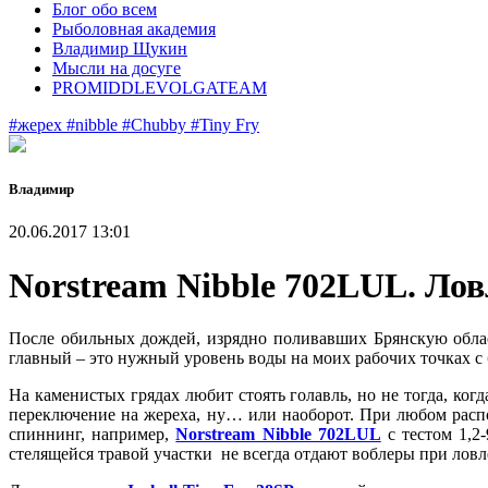
Блог обо всем
Рыболовная академия
Владимир Щукин
Мысли на досуге
PROMIDDLEVOLGATEAM
#жерех
#nibble
#Chubby
#Tiny Fry
Владимир
20.06.2017 13:01
Norstream Nibble 702LUL. Ло
После обильных дождей, изрядно поливавших Брянскую облас
главный – это нужный уровень воды на моих рабочих точках с б
На каменистых грядах любит стоять голавль, но не тогда, ког
переключение на жереха, ну… или наоборот. При любом расп
спиннинг, например,
Norstream Nibble 702LUL
с тестом 1,2-
стелящейся травой участки не всегда отдают воблеры при ловле