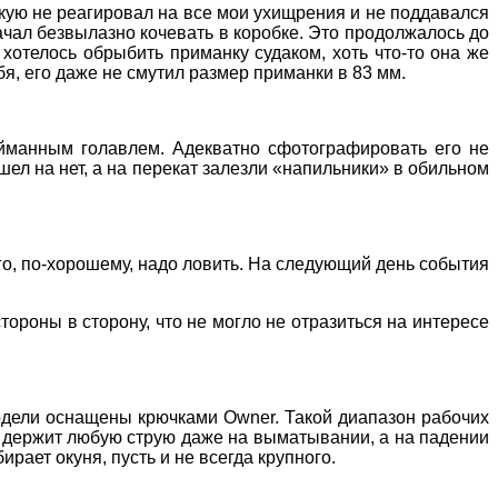
кую не реагировал на все мои ухищрения и не поддавался
ачал безвылазно кочевать в коробке. Это продолжалось до
 хотелось обрыбить приманку судаком, хоть что-то она же
бя, его даже не смутил размер приманки в 83 мм.
йманным голавлем. Адекватно сфотографировать его не
шел на нет, а на перекат залезли «напильники» в обильном
го, по-хорошему, надо ловить. На следующий день события
стороны в сторону, что не могло не отразиться на интересе
модели оснащены крючками
Owner
. Такой диапазон рабочих
, держит любую струю даже на выматывании, а на падении
ирает окуня, пусть и не всегда крупного.