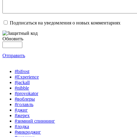
Подписаться на уведомления о новых комментариях
Обновить
Отправить
#bifrost
#Experience
#jackall
#nibble
#provokator
#воблеры
#голавль
#джиг
#жерех
#зимний спиннинг
#лодка
#микроджиг