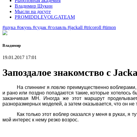
Рыболовная академия
Владимир Щукин
Мысли на досуге
PROMIDDLEVOLGATEAM
#щука
#окунь
#судак
#голавль
#jackall
#tricoroll
#timon
Владимир
19.01.2017 17:01
Запоздалое знакомство с Jackal
На спиннинг я ловлю преимущественно воблерами, 
и рано или поздно попадаются такие, которые хотелось б
заканчивая
MH
. Иногда же этот маршрут проделывает
разноразмерных моделей, а затем оказывается, что он не т
Как только этот воблер оказался у меня в руках, я 
мой интерес к нему резко возрос.