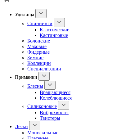
Удилища
Спиннинги
Классические
Кастинговые
Болонские
Маховые
Фидерные
Зимние
Коллекции
Специализации
Приманки
Блесны
Вращающиеся
Колеблющиеся
Силиконовые
Виброхвосты
Твистеры
Лески
Монофильные
Плетеные