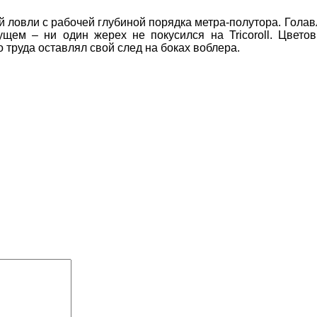
й ловли с рабочей глубиной порядка метра-полутора. Голавль
дущем – ни один жерех не покусился на
Tricoroll
. Цвето
о труда оставлял свой след на боках воблера.