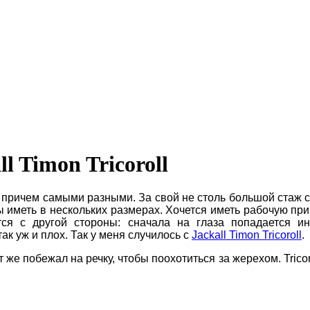
l Timon Tricoroll
причем самыми разными. За свой не столь большой стаж с
ы иметь в нескольких размерах. Хочется иметь рабочую пр
ся с другой стороны: сначала на глаза попадается ин
ак уж и плох. Так у меня случилось с
Jackall
Timon
Tricoroll
.
тут же побежал на речку, чтобы поохотиться за жерехом.
Tricor