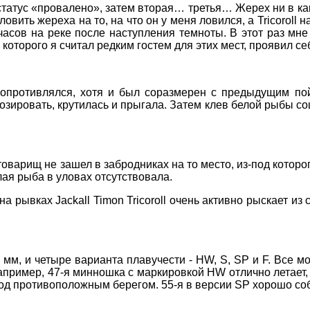
татус «провалено», затем вторая… третья… Жерех ни в ка
ловить жереха на то, на что он у меня ловился, а
Tricoroll
н
часов на реке после наступления темноты. В этот раз мне
которого я считал редким гостем для этих мест, проявил се
опротивлялся, хотя и был соразмерен с предыдущим по
 позировать, крутилась и прыгала. Затем клев белой рыбы со
оварищ не зашел в забродниках на то место, из-под которо
лая рыба в уловах отсутствовала.
 на рывках
Jackall
Timon
Tricoroll
очень активно рыскает из 
3 мм, и
четыре варианта плавучести
-
HW
,
S
,
SP
и
F
. Все 
апример, 47-я минношка с маркировкой
HW
отлично летает
под противоположным берегом. 55-я в версии
SP
хорошо соб