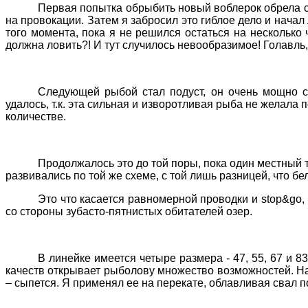
Первая попытка обрыбить новый воблерок обрела с
на провокации. Затем я забросил это гиблое дело и начал 
того момента, пока я не решился остаться на несколько 
должна ловить?! И тут случилось невообразимое! Голавль, 
Следующей рыбой стал подуст, он очень мощно с
удалось, т.к. эта сильная и изворотливая рыба не желала
количестве.
Продолжалось это до той поры, пока один местный т
развивались по той же схеме, с той лишь разницей, что бе
Это что касается равномерной проводки и
stop
&
go
,
со стороны зубасто-пятнистых обитателей озер.
В линейке имеется четыре размера -
47, 55, 67 и 8
качеств открывает рыболову множество возможностей. Н
– сыпется. Я применял ее на перекате, облавливая свал 