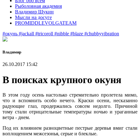
Блог обо всем
Рыболовная академия
Владимир Щукин
Мысли на досуге
PROMIDDLEVOLGATEAM
#окунь
#jackall
#tricoroll
#nibble
#blaze
#chubbyvibration
Владимир
26.10.2017 15:42
В поисках крупного окуня
В этом году осень настолько стремительно пролетела мимо,
что и вспомнить особо нечего. Краски осени, несказанно
радующие глаз, продержались совсем недолго. Причиной
тому стали отрицательные температуры ночью и ураганные
ветра - днем.
Под их влиянием разноцветные пестрые деревья вмиг стали
воплощением межсезонья, серые и блеклые.