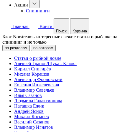
Акции
Спиннинги
Главная
Войти
Поиск
Корзина
Блог Norstream - интересные свежие статьи о рыбалке на
спиннинг и не только
по разделам
по авторам
Статьи о рыбной ловле
Алексей Гранов/Щука - Клюка
Кирилл Снигирёв
Михаил Корешов
Александр Фроловский
Евгения Инжелевская
Владимир Савельев
Илья Сазанов
Людмила Галактионова
Наташка Ёжик
Андрей Яснов
Михаил Косырев
Василий Сазанов
Владимир Игнатов