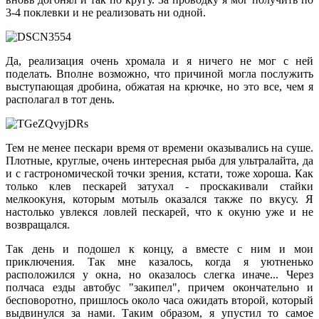
3-4 поклевки и не реализовать ни одной.
Да, реализация очень хромала и я ничего не мог с ней
поделать. Вполне возможно, что причиной могла послужить
выступающая дробина, обжатая на крючке, но это все, чем я
располагал в тот день.
Тем не менее пескари время от времени оказывались на суше.
Плотные, круглые, очень интересная рыба для ультралайта, да
и с гастрономической точки зрения, кстати, тоже хороша. Как
только клев пескарей затухал - проскакивали стайки
мелкоокуня, которым мотыль оказался также по вкусу. Я
настолько увлекся ловлей пескарей, что к окуню уже и не
возвращался.
Так день и подошел к концу, а вместе с ним и мои
приключения. Так мне казалось, когда я уютненько
расположился у окна, но оказалось слегка иначе... Через
полчаса езды автобус "закипел", причем окончательно и
бесповоротно, пришлось около часа ожидать второй, который
выдвинулся за нами. Таким образом, я упустил то самое