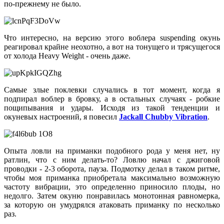
по-прежнему не было.
Что интересно, на версию этого воблера suspending окунь
реагировал крайне неохотно, а вот на тонущего и трясущегося
от холода Heavy Weight - очень даже.
Самые злые поклевки случались в тот момент, когда я
подпирал воблер в бровку, а в остальных случаях - робкие
пощипывания и удары. Исходя из такой тенденции и
окуневых настроений, я повесил
Jackall Chubby Vibration
.
Опыта ловли на приманки подобного рода у меня нет, ну
ратлин, что с ним делать-то? Ловлю начал с джиговой
проводки - 2-3 оборота, пауза. Подмотку делал в таком ритме,
чтобы моя приманка приобретала максимально возможную
частоту вибрации, это определенно приносило плоды, но
недолго. Затем окуню понравилась монотонная равномерка,
за которую он умудрялся атаковать приманку по несколько
раз.