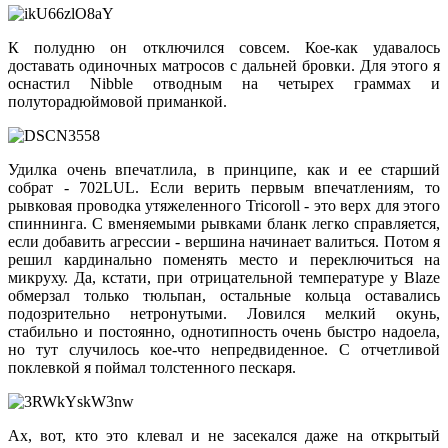
К полудню он отключился совсем. Кое-как удавалось
доставать одиночных матросов с дальней бровки. Для этого я
оснастил Nibble отводным на четырех граммах и
полуторадюймовой приманкой.
Удилка очень впечатлила, в принципе, как и ее старший
собрат - 702LUL. Если верить первым впечатлениям, то
рывковая проводка утяжеленного Tricoroll - это верх для этого
спиннинга. С вменяемыми рывками бланк легко справляется,
если добавить агрессии - вершина начинает валиться. Потом я
решил кардинально поменять место и переключиться на
микруху. Да, кстати, при отрицательной температуре у Blaze
обмерзал только тюльпан, остальные кольца оставались
подозрительно нетронутыми. Ловился мелкий окунь,
стабильно и постоянно, однотипность очень быстро надоела,
но тут случилось кое-что непредвиденное. С отчетливой
поклевкой я поймал толстенного пескаря.
Ах, вот, кто это клевал и не засекался даже на открытый