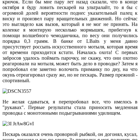
крючок. Если бы мне пару лет назад сказали, что в конце
октября я буду ловить пескарей на ультралайт, то я бы с
огромной долей вероятности поднес указательный палец к
виску и произвел пару вращательных движений. Но сейчас
это выглядело как вызов, который я не мог не принять. На
коленке я монтирую несколько мормышек, прибегнув к
помощи волшебного чемоданчика, по весу они получились
порядка 0,3 грамм. В банке от LBaits у меня давно
присутствует россыпь искусственного мотыля, которая время
от времени приходится кстати. Началась охота! С первых
забросов удалось поймать парочку, не скажу, что они охотно
реагировали на мотыля, может быть дело в проводке? Затем я
попробовал еле заметно волочить приманку по дну, на что
окунь отреагировал сразу же, но не пескарь. Размер прежний -
спортивный.
Не желая сдаваться, я перепробовал все, что имелось в
"рукавах". Первые результаты стала приносить медленная
проводка с монотонными подыгрываниями удилищем.
Пескарь оказался очень проворной рыбкой, он догонял, кусал,
вновь догонял и так по кругу. За проводку я мог получить по