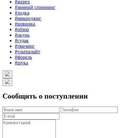
#жерех
#зимний спиннинг
#лодка
#микроджиг
#новинка
#обзор
#окунь
#судак
#твичинг
#ультралайт
#форель
#щука
Сообщить о поступлении