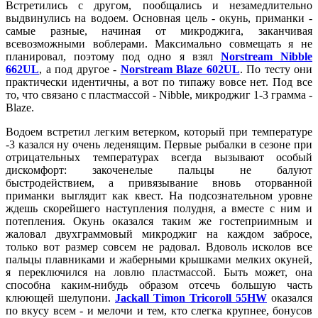
Встретились с другом, пообщались и незамедлительно
выдвинулись на водоем. Основная цель - окунь, приманки -
самые разные, начиная от микроджига, заканчивая
всевозможными воблерами. Максимально совмещать я не
планировал, поэтому под одно я взял
Norstream Nibble
662UL
, а под другое -
Norstream Blaze 602UL
. По тесту они
практически идентичны, а вот по типажу вовсе нет. Под все
то, что связано с пластмассой - Nibble, микроджиг 1-3 грамма -
Blaze.
Водоем встретил легким ветерком, который при температуре
-3 казался ну очень леденящим. Первые рыбалки в сезоне при
отрицательных температурах всегда вызывают особый
дискомфорт: закоченелые пальцы не балуют
быстродействием, а привязывание вновь оторванной
приманки выглядит как квест. На подсознательном уровне
ждешь скорейшего наступления полудня, а вместе с ним и
потепления. Окунь оказался таким же гостеприимным и
жаловал двухграммовый микроджиг на каждом забросе,
только вот размер совсем не радовал. Вдоволь исколов все
пальцы плавниками и жаберными крышками мелких окуней,
я переключился на ловлю пластмассой. Быть может, она
способна каким-нибудь образом отсечь большую часть
клюющей шелупони.
Jackall Timon Tricoroll 55HW
оказался
по вкусу всем - и мелочи и тем, кто слегка крупнее, бонусов