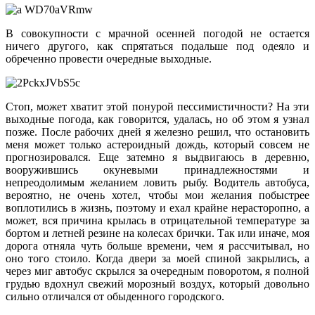
В совокупности с мрачной осенней погодой не остается
ничего другого, как спрятаться подальше под одеяло и
обреченно провести очередные выходные.
Стоп, может хватит этой понурой пессимистичности? На эти
выходные погода, как говорится, удалась, но об этом я узнал
позже. После рабочих дней я железно решил, что остановить
меня может только астероидный дождь, который совсем не
прогнозировался. Еще затемно я выдвигаюсь в деревню,
вооружившись окуневыми принадлежностями и
непреодолимым желанием ловить рыбу. Водитель автобуса,
вероятно, не очень хотел, чтобы мои желания побыстрее
воплотились в жизнь, поэтому и ехал крайне нерасторопно, а
может, вся причина крылась в отрицательной температуре за
бортом и летней резине на колесах брички. Так или иначе, моя
дорога отняла чуть больше времени, чем я рассчитывал, но
оно того стоило. Когда двери за моей спиной закрылись, а
через миг автобус скрылся за очередным поворотом, я полной
грудью вдохнул свежий морозный воздух, который довольно
сильно отличался от обыденного городского.