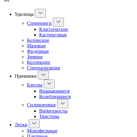
Удилища
Спиннинги
Классические
Кастинговые
Болонские
Маховые
Фидерные
Зимние
Коллекции
Специализации
Приманки
Блесны
Вращающиеся
Колеблющиеся
Силиконовые
Виброхвосты
Твистеры
Лески
Монофильные
Плетеные