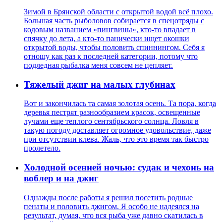
Зимой в Брянской области с открытой водой всё плохо.
Большая часть рыболовов собирается в спецотряды с
кодовым названием «пингвины», кто-то впадает в
спячку до лета, а кто-то панически ищет окошки
открытой воды, чтобы половить спиннингом. Себя я
отношу как раз к последней категории, потому что
подледная рыбалка меня совсем не цепляет.
Тяжелый джиг на малых глубинах
Вот и закончилась та самая золотая осень. Та пора, когда
деревья пестрят разнообразием красок, освещенные
лучами еще теплого сентябрьского солнца. Ловля в
такую погоду доставляет огромное удовольствие, даже
при отсутствии клева. Жаль, что это время так быстро
пролетело.
Холодной осенней ночью: судак и чехонь на
воблер и на джиг
Однажды после работы я решил посетить родные
пенаты и половить джигом. Я особо не надеялся на
результат, думая, что вся рыба уже давно скатилась в