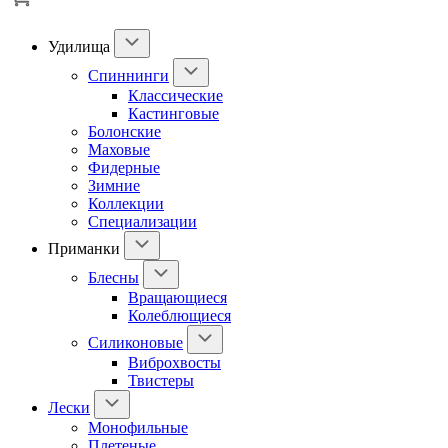
Удилища
Спиннинги
Классические
Кастинговые
Болонские
Маховые
Фидерные
Зимние
Коллекции
Специализации
Приманки
Блесны
Вращающиеся
Колеблющиеся
Силиконовые
Виброхвосты
Твистеры
Лески
Монофильные
Плетеные