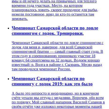
ямы и ей нечего делать на привычных для теплого
времени года участках. Место, на котором
планировалось ловить, скорее проходное для рыбы,
нежели постоянное, вряд ли кто-то останется там
зимовать.
Чемпионат Самарской области по ловле
спиннингом с лодок. Тренировки.
Чемпионат Самарской области по ловле спиннингом с
лодок для меня и, наверное, для всей Самарской
спиннинговой братии — самый главный старт года. В
этом году в соревнованиях принимало участие 18
команд: 64 спортсмена на 32 лодках. Водоем хорошо
известный: р. Волга в районе г. Сызрань. Месяц назад
там проводился чемпионат России.
Чемпионат Самарской области по
спиннингу с лодок 2019: как это было
А было это непросто и неординарно, но в конечном
счёте уехали мы оттуда с медалями. Впрочем, обо всем
по порядку. Мой славный напарник Василий Сазанов в
своём отчёте уже изложил некоторые моменты нашей