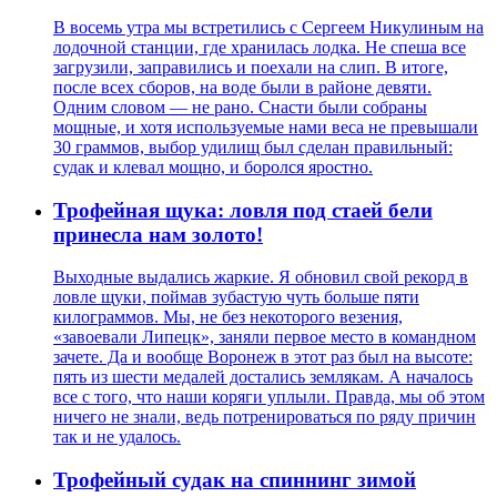
В восемь утра мы встретились с Сергеем Никулиным на
лодочной станции, где хранилась лодка. Не спеша все
загрузили, заправились и поехали на слип. В итоге,
после всех сборов, на воде были в районе девяти.
Одним словом — не рано. Снасти были собраны
мощные, и хотя используемые нами веса не превышали
30 граммов, выбор удилищ был сделан правильный:
судак и клевал мощно, и боролся яростно.
Трофейная щука: ловля под стаей бели
принесла нам золото!
Выходные выдались жаркие. Я обновил свой рекорд в
ловле щуки, поймав зубастую чуть больше пяти
килограммов. Мы, не без некоторого везения,
«завоевали Липецк», заняли первое место в командном
зачете. Да и вообще Воронеж в этот раз был на высоте:
пять из шести медалей достались землякам. А началось
все с того, что наши коряги уплыли. Правда, мы об этом
ничего не знали, ведь потренироваться по ряду причин
так и не удалось.
Трофейный судак на спиннинг зимой