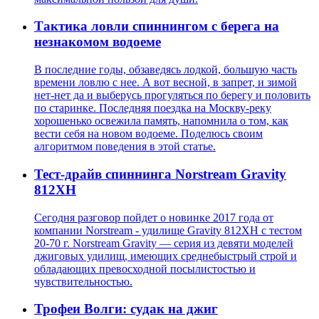
Тактика ловли спиннингом с берега на
незнакомом водоеме
В последние годы, обзаведясь лодкой, большую часть
времени ловлю с нее. А вот весной, в запрет, и зимой
нет-нет да и выберусь прогуляться по берегу и половить
по старинке. Последняя поездка на Москву-реку
хорошенько освежила память, напомнила о том, как
вести себя на новом водоеме. Поделюсь своим
алгоритмом поведения в этой статье.
Тест-драйв спиннинга Norstream Gravity
812XH
Сегодня разговор пойдет о новинке 2017 года от
компании Norstream - удилище Gravity 812XH с тестом
20-70 г. Norstream Gravity — серия из девяти моделей
джиговых удилищ, имеющих среднебыстрый строй и
обладающих превосходной посылистостью и
чувствительностью.
Трофеи Волги: судак на джиг