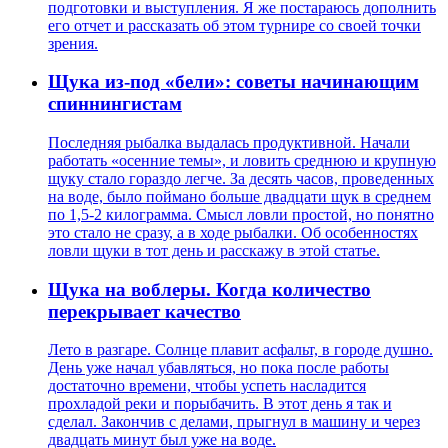
подготовки и выступления. Я же постараюсь дополнить
его отчет и рассказать об этом турнире со своей точки
зрения.
Щука из-под «бели»: советы начинающим
спиннингистам
Последняя рыбалка выдалась продуктивной. Начали
работать «осенние темы», и ловить среднюю и крупную
щуку стало гораздо легче. За десять часов, проведенных
на воде, было поймано больше двадцати щук в среднем
по 1,5-2 килограмма. Смысл ловли простой, но понятно
это стало не сразу, а в ходе рыбалки. Об особенностях
ловли щуки в тот день и расскажу в этой статье.
Щука на воблеры. Когда количество
перекрывает качество
Лето в разгаре. Солнце плавит асфальт, в городе душно.
День уже начал убавляться, но пока после работы
достаточно времени, чтобы успеть насладится
прохладой реки и порыбачить. В этот день я так и
сделал. Закончив с делами, прыгнул в машину и через
двадцать минут был уже на воде.