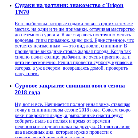
Судаки на раттлин: знакомство с Trigon
TN70
Есть рыболовы, которые годами ловят в одних и тех же
местах, на одни и те же приманки, оттачивая мастерство
до неземного уровня. Я же стараюсь постоянно менять
водоемы, типы приманок, виды рыб. Единственное, что
остается неизменным, — это вид ловли, спиннинг. В
прошедшие выходные стояла жаркая погода. Когда так
сильно палит солнце, рыбачить не очень приятно, да и
лето не бесконечно. Решил провести субботу, купаясь и
загорая, а уж вечером, возвращаясь домой, проверить
пару точек.
Суровое закрытие спиннингового сезона
2018 года
Ну, вот и все. Начинается полноценная зима, ставящая
точку в спиннинговом сезоне 2018 года. Совсем скоро
реки покроются льдом, а рыболовные снасти будут
собирать пыль на полках и время от времени
переползать с одной полки на другую. Остаются лишь
два выходных дня, которые нужно провести с
максимальной пользой для души.