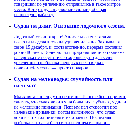
товарищем по увлечению отправились в такое хитрое
место. Ветер задувал довольно сильно, обещая
непростую рыбалку.
Судак на джиг. Открытие лодочного сезона.
Лодочный сезон открыт! Аномально теплая зима
позволила сделать это на удивление рано. Закрывал я
сезон 15 декабря, и, соответственно, перерыв составил
ровно 80 дней. Конечно, для природы такие катаклизмы
наверняка не несут ничего хорошего, но для меня,
увлеченного рыболова, перерыв всего в два с
половиной месяца — просто подарок.
Судак на мелководье: случайность или
система?
Мы живем в плену у стереотипов. Раньше было принято
считать, что судак ловится на больших глубинах, у дна и
на маленькие приманки. Первым пал стереотип про
маленькие приманки, потом выяснилось, что судак
ловится и в толще воды и на отмелях. Последняя
рыбалка как раз и была исключением из правил.