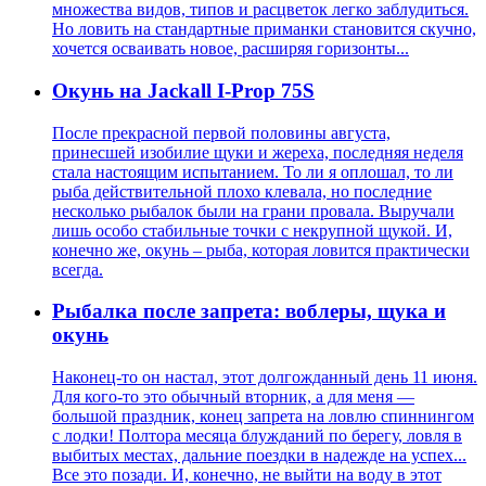
множества видов, типов и расцветок легко заблудиться.
Но ловить на стандартные приманки становится скучно,
хочется осваивать новое, расширяя горизонты...
Окунь на Jackall I-Prop 75S
После прекрасной первой половины августа,
принесшей изобилие щуки и жереха, последняя неделя
стала настоящим испытанием. То ли я оплошал, то ли
рыба действительной плохо клевала, но последние
несколько рыбалок были на грани провала. Выручали
лишь особо стабильные точки с некрупной щукой. И,
конечно же, окунь – рыба, которая ловится практически
всегда.
Рыбалка после запрета: воблеры, щука и
окунь
Наконец-то он настал, этот долгожданный день 11 июня.
Для кого-то это обычный вторник, а для меня —
большой праздник, конец запрета на ловлю спиннингом
с лодки! Полтора месяца блужданий по берегу, ловля в
выбитых местах, дальние поездки в надежде на успех...
Все это позади. И, конечно, не выйти на воду в этот