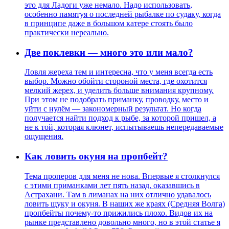
это для Ладоги уже немало. Надо использовать,
особенно памятуя о последней рыбалке по судаку, когда
в принципе даже в большом катере стоять было
практически нереально.
Две поклевки — много это или мало?
Ловля жереха тем и интересна, что у меня всегда есть
выбор. Можно обойти стороной места, где охотится
мелкий жерех, и уделить больше внимания крупному.
При этом не подобрать приманку, проводку, место и
уйти с нулём — закономерный результат. Но когда
получается найти подход к рыбе, за которой пришел, а
не к той, которая клюнет, испытываешь непередаваемые
ощущения.
Как ловить окуня на пропбейт?
Тема проперов для меня не нова. Впервые я столкнулся
с этими приманками лет пять назад, оказавшись в
Астрахани. Там в лиманах на них отлично удавалось
ловить щуку и окуня. В наших же краях (Средняя Волга)
пропбейты почему-то прижились плохо. Видов их на
рынке представлено довольно много, но в этой статье я