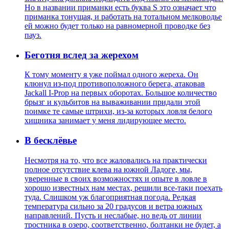
Но в названии приманки есть буква S это означает что
приманка тонущая, и работать на тотальном мелководье
ей можно будет только на равномерной проводке без
пауз.
Беготня вслед за жерехом
К тому моменту я уже поймал одного жереха. Он
клюнул из-под противоположного берега, атаковав
Jackall I-Prop на первых оборотах. Большое количество
брызг и кульбитов на вываживании придали этой
поимке те самые штрихи, из-за которых ловля белого
хищника занимает у меня лидирующее место.
В бесклёвье
Несмотря на то, что все жаловались на практически
полное отсутствие клева на южной Ладоге, мы,
уверенные в своих возможностях и опыте в ловле в
хорошо известных нам местах, решили все-таки поехать
туда. Слишком уж благоприятная погода. Редкая
температура сильно за 20 градусов и ветра южных
направлений. Пусть и неслабые, но ведь от линии
тростника в озеро, соответственно, болтанки не будет, а