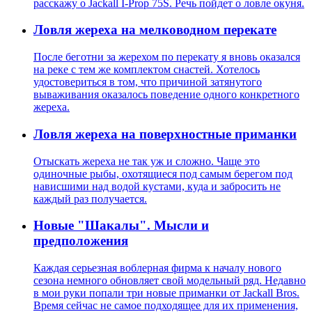
расскажу о Jackall I-Prop 75S. Речь пойдет о ловле окуня.
Ловля жереха на мелководном перекате
После беготни за жерехом по перекату я вновь оказался
на реке с тем же комплектом снастей. Хотелось
удостовериться в том, что причиной затянутого
вываживания оказалось поведение одного конкретного
жереха.
Ловля жереха на поверхностные приманки
Отыскать жереха не так уж и сложно. Чаще это
одиночные рыбы, охотящиеся под самым берегом под
нависшими над водой кустами, куда и забросить не
каждый раз получается.
Новые "Шакалы". Мысли и
предположения
Каждая серьезная воблерная фирма к началу нового
сезона немного обновляет свой модельный ряд. Недавно
в мои руки попали три новые приманки от Jackall Bros.
Время сейчас не самое подходящее для их применения,