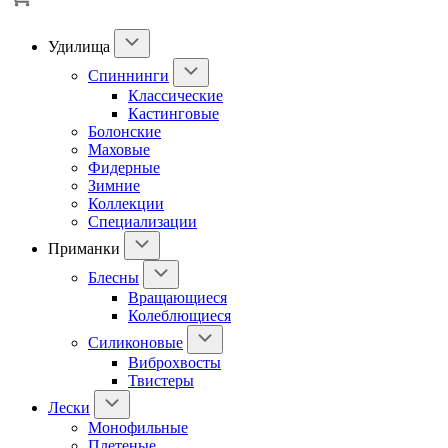
Удилища
Спиннинги
Классические
Кастинговые
Болонские
Маховые
Фидерные
Зимние
Коллекции
Специализации
Приманки
Блесны
Вращающиеся
Колеблющиеся
Силиконовые
Виброхвосты
Твистеры
Лески
Монофильные
Плетеные