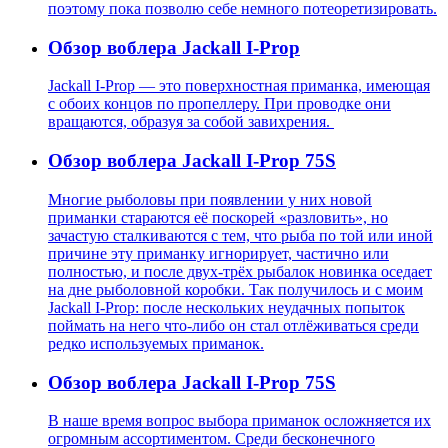
поэтому пока позволю себе немного потеоретизировать.
Обзор воблера Jackall I-Prop
Jackall I-Prop — это поверхностная приманка, имеющая
с обоих концов по пропеллеру. При проводке они
вращаются, образуя за собой завихрения.
Обзор воблера Jackall I-Prop 75S
Многие рыболовы при появлении у них новой
приманки стараются её поскорей «разловить», но
зачастую сталкиваются с тем, что рыба по той или иной
причине эту приманку игнорирует, частично или
полностью, и после двух-трёх рыбалок новинка оседает
на дне рыболовной коробки. Так получилось и с моим
Jackall I-Prop: после нескольких неудачных попыток
поймать на него что-либо он стал отлёживаться среди
редко используемых приманок.
Обзор воблера Jackall I-Prop 75S
В наше время вопрос выбора приманок осложняется их
огромным ассортиментом. Среди бесконечного