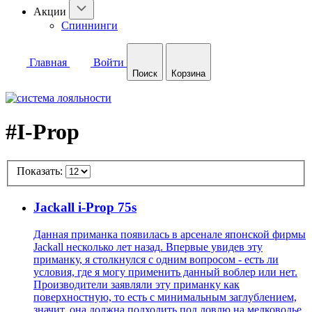
Акции
Спиннинги
Главная
Войти
Поиск
Корзина
#I-Prop
Показать:
Jackall i-Prop 75s
Данная приманка появилась в арсенале японской фирмы
Jackall несколько лет назад. Впервые увидев эту
приманку, я столкнулся с одним вопросом - есть ли
условия, где я могу применить данный воблер или нет.
Производители заявляли эту приманку как
поверхностную, то есть с минимальным заглублением,
значит, она должна подходить под ловлю на мелководье.