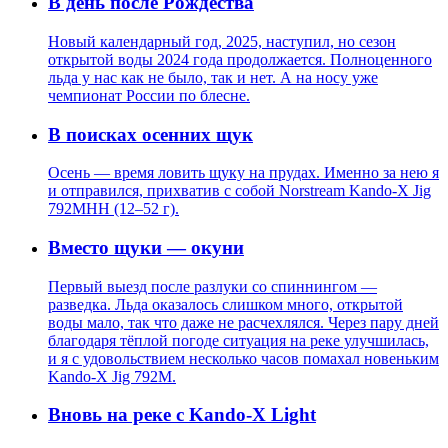
В день после Рождества
Новый календарный год, 2025, наступил, но сезон
открытой воды 2024 года продолжается. Полноценного
льда у нас как не было, так и нет. А на носу уже
чемпионат России по блесне.
В поисках осенних щук
Осень — время ловить щуку на прудах. Именно за нею я
и отправился, прихватив с собой Norstream Kando-X Jig
792MHH (12–52 г).
Вместо щуки — окуни
Первый выезд после разлуки со спиннингом —
разведка. Льда оказалось слишком много, открытой
воды мало, так что даже не расчехлялся. Через пару дней
благодаря тёплой погоде ситуация на реке улучшилась,
и я с удовольствием несколько часов помахал новеньким
Kando-X Jig 792M.
Вновь на реке с Kando-X Light