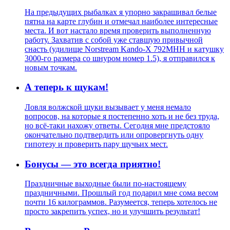
На предыдущих рыбалках я упорно закрашивал белые
пятна на карте глубин и отмечал наиболее интересные
места. И вот настало время проверить выполненную
работу. Захватив с собой уже ставшую привычной
снасть (удилище Norstream Kando-X 792MHH и катушку
3000-го размера со шнуром номер 1.5), я отправился к
новым точкам.
А теперь к щукам!
Ловля волжской щуки вызывает у меня немало
вопросов, на которые я постепенно хоть и не без труда,
но всё-таки нахожу ответы. Сегодня мне предстояло
окончательно подтвердить или опровергнуть одну
гипотезу и проверить пару щучьих мест.
Бонусы — это всегда приятно!
Праздничные выходные были по-настоящему
праздничными. Прошлый год подарил мне сома весом
почти 16 килограммов. Разумеется, теперь хотелось не
просто закрепить успех, но и улучшить результат!