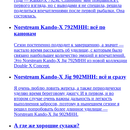
года — Kando-X 792М. Спиннинг мне понравился с
первого взгляда, но с выводами я не спешила, решила
поделиться впечатлениями после первой рыбалки. Она
состоялась.
Norstream Kando-X 792MHH: всё по
канонам
Сезон постепенно подходит к завершению, а значит —
настало время рассказать об удилище, с которым было
связано наибольшее количество эмоций и впечатлений.
Это Norstream Kando-X Jig 792MHH из новой коллекции
Double X Concept.
Norstream Kando-X Jig 902MHH: всё и сразу
Я очень люблю ловить жереха, а также периодически
уделяю время береговому джигу. И в первом, и во
втором случае очень важны дальность и легкость
выполнения забросов, поэтому в нынешнем сезоне я
решил попробовать более длинное удилище —
Norstream Kando-X Jig 902MHH.
А где же хорошие судаки?