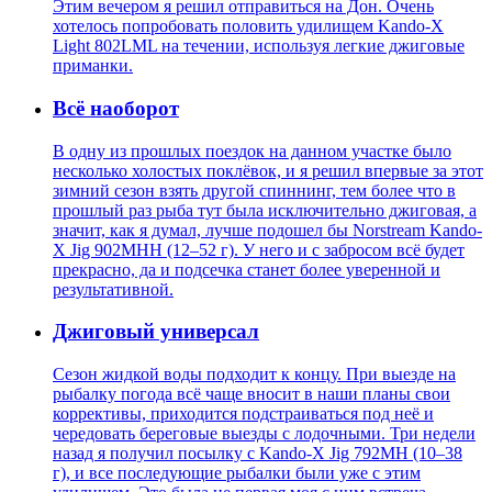
Этим вечером я решил отправиться на Дон. Очень
хотелось попробовать половить удилищем Kando-X
Light 802LML на течении, используя легкие джиговые
приманки.
Всё наоборот
В одну из прошлых поездок на данном участке было
несколько холостых поклёвок, и я решил впервые за этот
зимний сезон взять другой спиннинг, тем более что в
прошлый раз рыба тут была исключительно джиговая, а
значит, как я думал, лучше подошел бы Norstream Kando-
X Jig 902MHH (12–52 г). У него и с забросом всё будет
прекрасно, да и подсечка станет более уверенной и
результативной.
Джиговый универсал
Сезон жидкой воды подходит к концу. При выезде на
рыбалку погода всё чаще вносит в наши планы свои
коррективы, приходится подстраиваться под неё и
чередовать береговые выезды с лодочными. Три недели
назад я получил посылку с Kando-X Jig 792MH (10–38
г), и все последующие рыбалки были уже с этим