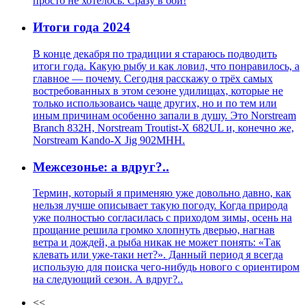
просто не хотелось. Сразу в бой!
Итоги года 2024
В конце декабря по традиции я стараюсь подводить
итоги года. Какую рыбу и как ловил, что понравилось, а
главное — почему. Сегодня расскажу о трёх самых
востребованных в этом сезоне удилищах, которые не
только использоваись чаще других, но и по тем или
иным причинам особенно запали в душу. Это Norstream
Branch 832H, Norstream Troutist-X 682UL и, конечно же,
Norstream Kando-X Jig 902MHH.
Межсезонье: а вдруг?..
Термин, который я применяю уже довольно давно, как
нельзя лучше описывает такую погоду. Когда природа
уже полностью согласилась с приходом зимы, осень на
прощание решила громко хлопнуть дверью, нагнав
ветра и дождей, а рыба никак не может понять: «Так
клевать или уже-таки нет?». Данный период я всегда
использую для поиска чего-нибудь нового с ориентиром
на следующий сезон. А вдруг?..
<<