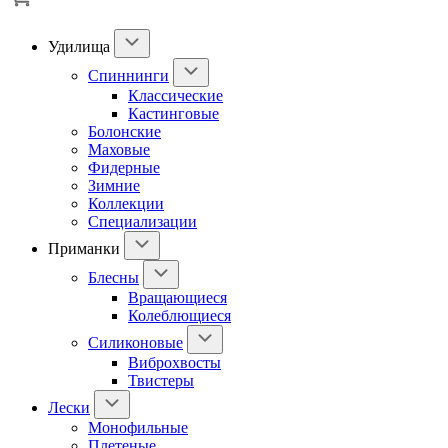
Удилища
Спиннинги
Классические
Кастинговые
Болонские
Маховые
Фидерные
Зимние
Коллекции
Специализации
Приманки
Блесны
Вращающиеся
Колеблющиеся
Силиконовые
Виброхвосты
Твистеры
Лески
Монофильные
Плетеные