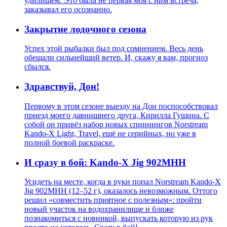
удилищем. Это была не первая моя с ним встреча,
заказывал его осознанно.
Закрытие лодочного сезона
Успех этой рыбалки был под сомнением. Весь день
обещали сильнейший ветер. И, скажу я вам, прогноз
сбылся.
Здравствуй, Дон!
Первому в этом сезоне выезду на Дон поспособствовал
приезд моего давнишнего друга, Кирилла Гущина. С
собой он привёз набор новых спиннингов Norstream
Kando-X Light, Travel, ещё не серийных, но уже в
полной боевой раскраске.
И сразу в бой: Kando-X Jig 902MHH
Усидеть на месте, когда в руки попал Norstream Kando-X
Jig 902MHH (12–52 г), оказалось невозможным. Оттого
решил «совместить приятное с полезным»: пройти
новый участок на водохранилище и ближе
познакомиться с новинкой, выпускать которую из рук