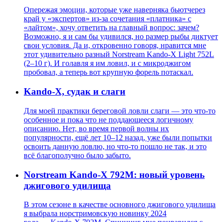
Опережая эмоции, которые уже наверняка бьютчерез
край у «экспертов» из-за сочетания «платника» с
«лайтом», хочу ответить на главный вопрос: зачем?
Возможно, я и сам бы удивился, но размер рыбы диктует
свои условия. Да и, откровенно говоря, нравится мне
этот удивительно разный Norstream Kando-X Light 752L
(2–10 г). И голавля я им ловил, и с микроджигом
пробовал, а теперь вот крупную форель потаскал.
Kando-X, судак и слаги
Для моей практики береговой ловли слаги — это что-то
особенное и пока что не поддающееся логичному
описанию. Нет, во время первой волны их
популярности, ещё лет 10–12 назад, уже были попытки
освоить данную ловлю, но что-то пошло не так, и это
всё благополучно было забыто.
Norstream Kando-X 792M: новый уровень
джигового удилища
В этом сезоне в качестве основного джигового удилища
я выбрала норстримовскую новинку 2024