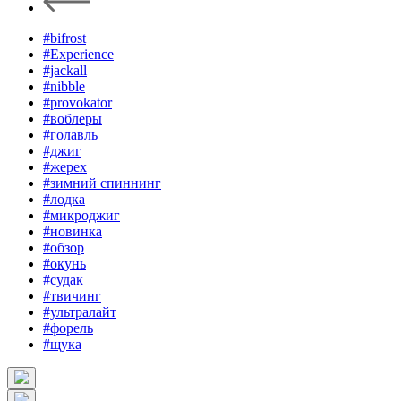
#bifrost
#Experience
#jackall
#nibble
#provokator
#воблеры
#голавль
#джиг
#жерех
#зимний спиннинг
#лодка
#микроджиг
#новинка
#обзор
#окунь
#судак
#твичинг
#ультралайт
#форель
#щука