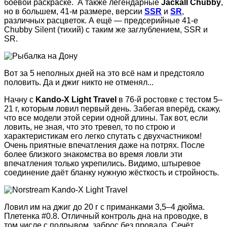
боевой раскраске. А также легендарные
Jackall Chubby
,
но в большем, 41-м размере, версии
SSR
и
SR
,
различных расцветок. А ещё — предсерийные 41-е
Chubby Silent (тихий) с таким же заглублением, SSR и
SR.
Вот за 5 неполных дней на это всё нам и предстояло
половить. Да и джиг никто не отменял...
Начну с
Kando-X Light Travel
в 76-й ростовке с тестом 5–
21 г, которым ловил первый день. Забегая вперёд, скажу,
что все модели этой серии одной длины. Так вот, если
ловить, не зная, что это тревел, то по строю и
характеристикам его легко спутать с двухчастником!
Очень приятные впечатления даже на потрях. После
более близкого знакомства во время ловли эти
впечатления только укрепились. Видимо, штыревое
соединение даёт бланку нужную жёсткость и стройность.
Ловил им на джиг до 20 г с приманками 3,5–4 дюйма.
Плетенка #0.8. Отличный контроль дна на проводке, в
том числе с подрывом, заброс без провала. Сечëт