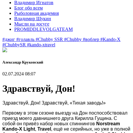
Владимир Игнатов
Блог обо всем
Рыболовная академия
Владимир Щукин
Мысли на досуге
PROMIDDLEVOLGATEAM
#джиг
#голавль
#Chubby SSR
#Chubby
#воблер
#Kando-X
#ChubbySR
#kando-xtravel
Александр Круковский
02.07.2024 08:07
Здравствуй, Дон!
Здравствуй, Дон! Здравствуй, «Тихая заводь!
»
Первому в этом сезоне выезду на Дон поспособствовал
приезд моего давнишнего друга Кирилла Гущина. С
собой он привёз набор новых спиннингов
Norstream
Kando-X Light
,
Travel
, ещё не серийных, но уже в полной