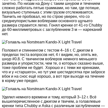
зачетно. По низам на Дону с таким шнуром и течением
сложно работать пятью граммами, но там, где потише,
визуально ступенька с этим грузом отслеживается.
Твичить не пробовал, но по строю уверен, что со
среднеупористыми воблерами основного щучьего
размера справится легко. Гонял кренки от 41-го Chubby
до 60-миллиметровых с заглублением 3 м — нареканий
нет.
Половил и спиннингом с тестом 4–16 г. С джигом в
пределах теста вопросов нет, 4 г видим, но, опять же,
шнур #0.8. С твичингом воблеров немного меньшего
размера и упористости, чем те, о которых сказано выше,
тоже проблем не будет. Хорошо и с теми же кренками,
что и у «старшего
»
, но тут уже шестидесятка при забросе
вбок и на снос ещё хорошо, а вот при выходе на течение
в корму уже предел.
Уделил немного времени и тому, который 3–12 г. Всё
вышеперечисленное с джигом и твичем, а голавлевые
кренки типа Chubby и Aska с различным заглублением —