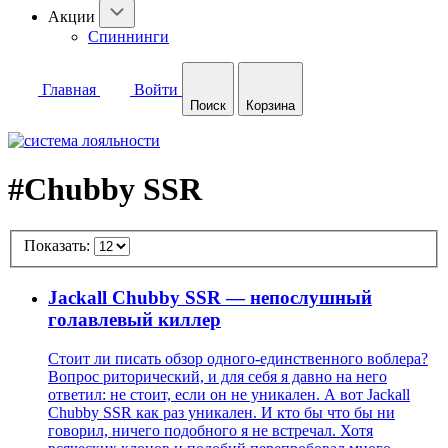
Акции
Спиннинги
Главная
Войти
Поиск
Корзина
#Chubby SSR
Показать:
Jackall Chubby SSR — непослушный
голавлевый киллер
Стоит ли писать обзор одного-единственного воблера?
Вопрос риторический, и для себя я давно на него
ответил: не стоит, если он не уникален. А вот Jackall
Chubby SSR как раз уникален. И кто бы что бы ни
говорил, ничего подобного я не встречал. Хотя