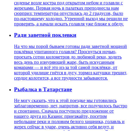
сиденье возле костра под открытом небом и голавли с
жерехами. Первая ночь в палатках преподнесла нам
сюрприз: температура опустилась до 2 градусов, было
по-настоящему холодно. Утренний выход мы решили не
проверять, а начали искать голавля уже ближе к обеду.
Ради заветной поклевки
На что мы порой бываем готовы ради заветной мощной
поклёвки упитанного голавля? Проснуться ночью,
проехать сотни километров до любимой реки, ходить
весь день по изнуряющей жаре, быть искусанным
комарами — и всё это из-за той самой поклёвки, от
которой удилище гнётся в дугу, тормоз катушки трещит,
сердце колотится, а все трудности забываются.
Рыбалка в Татарстане
Не могу сказать, что к этой поездке мы готовились
заблаговременно, нет, напротив, все получилось быстро
и спонтанно. Сначала поступило предложение от
нашего друга из Казани: приезжайте, посетим
небольшие реки и половим белого хищника, голавль и
жерех сейчас в ударе, очень активно себя ведут, и