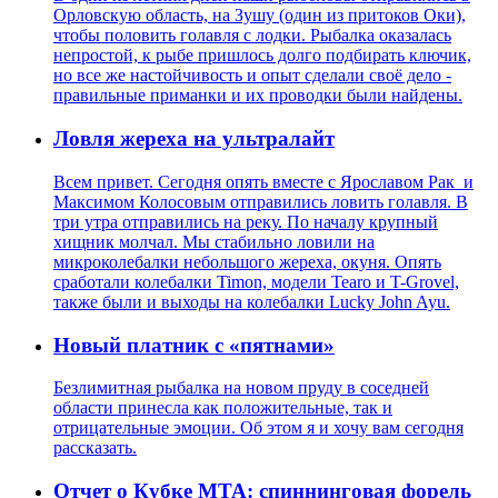
Орловскую область, на Зушу (один из притоков Оки),
чтобы половить голавля с лодки. Рыбалка оказалась
непростой, к рыбе пришлось долго подбирать ключик,
но все же настойчивость и опыт сделали своё дело -
правильные приманки и их проводки были найдены.
Ловля жереха на ультралайт
Всем привет. Сегодня опять вместе с Ярославом Рак и
Максимом Колосовым отправились ловить голавля. В
три утра отправились на реку. По началу крупный
хищник молчал. Мы стабильно ловили на
микроколебалки небольшого жереха, окуня. Опять
сработали колебалки Timon, модели Tearo и T-Grovel,
также были и выходы на колебалки Lucky John Ayu.
Новый платник с «пятнами»
Безлимитная рыбалка на новом пруду в соседней
области принесла как положительные, так и
отрицательные эмоции. Об этом я и хочу вам сегодня
рассказать.
Отчет о Кубке МТА: спиннинговая форель