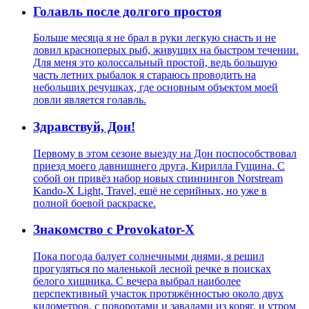
Голавль после долгого простоя
Больше месяца я не брал в руки легкую снасть и не
ловил красноперых рыб, живущих на быстром течении.
Для меня это колоссальный простой, ведь большую
часть летних рыбалок я стараюсь проводить на
небольших речушках, где основным объектом моей
ловли является голавль.
Здравствуй, Дон!
Первому в этом сезоне выезду на Дон поспособствовал
приезд моего давнишнего друга, Кирилла Гущина. С
собой он привёз набор новых спиннингов Norstream
Kando-X Light, Travel, ещё не серийных, но уже в
полной боевой раскраске.
Знакомство с Provokator-X
Пока погода балует солнечными днями, я решил
прогуляться по маленькой лесной речке в поисках
белого хищника. С вечера выбрал наиболее
перспективный участок протяжённостью около двух
километров, с поворотами и завалами из коряг, и утром