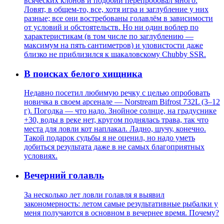
всяческих клонов и подобий перепробовал много.
Ловят, в общем-то, все, хотя игра и заглубление у них
разные; все они востребованы голавлём в зависимости
от условий и обстоятельств. Но ни один воблер по
характеристикам (в том числе по заглублению —
максимум на пять сантиметров) и уловистости даже
близко не приблизился к шакаловскому Chubby SSR.
В поисках белого хищника
Недавно посетил любимую речку с целью опробовать
новичка в своем арсенале — Norstream Bifrost 732L (3–12
г). Погодка — что надо. Знойное солнце, на градуснике
+30, воды в реке нет, кругом поднялась трава, так что
места для ловли кот наплакал. Ладно, шучу, конечно.
Такой подарок судьбы я не оценил, но надо уметь
добиться результата даже в не самых благоприятных
условиях.
Вечерний голавль
За несколько лет ловли голавля я выявил
закономерность: летом самые результативные рыбалки у
меня получаются в основном в вечернее время. Почему?