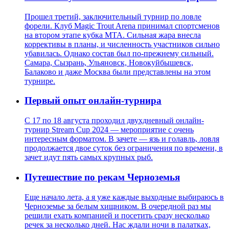
Прошел третий, заключительный турнир по ловле
форели. Клуб Magic Trout Arena принимал спортсменов
на втором этапе кубка MTA. Сильная жара внесла
коррективы в планы, и численность участников сильно
убавилась. Однако состав был по-прежнему сильный.
Самара, Сызрань, Ульяновск, Новокуйбышевск,
Балаково и даже Москва были представлены на этом
турнире.
Первый опыт онлайн-турнира
С 17 по 18 августа проходил двухдневный онлайн-
турнир Stream Cup 2024 — мероприятие с очень
интересным форматом. В зачете — язь и голавль, ловля
продолжается двое суток без ограничения по времени, в
зачет идут пять самых крупных рыб.
Путешествие по рекам Черноземья
Еще начало лета, а я уже каждые выходные выбираюсь в
Черноземье за белым хищником. В очередной раз мы
решили ехать компанией и посетить сразу несколько
речек за несколько дней. Нас ждали ночи в палатках,