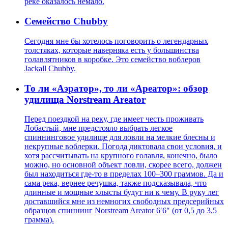
реке оказалось немало.
Семейство Chubby
Сегодня мне бы хотелось поговорить о легендарных
толстяках, которые наверняка есть у большинства
голавлятников в коробке. Это семейство воблеров
Jackall Chubby.
То ли «Аэратор», то ли «Ареатор»: обзор
удилища Norstream Areator
Перед поездкой на реку, где имеет честь проживать
Лобастый, мне предстояло выбрать легкое
спиннинговое удилище для ловли на мелкие блесны и
некрупные воблерки. Погода диктовала свои условия, и
хотя рассчитывать на крупного голавля, конечно, было
можно, но основной объект ловли, скорее всего, должен
был находиться где-то в пределах 100–300 граммов. Да и
сама река, вернее речушка, также подсказывала, что
длинные и мощные хлысты будут ни к чему. В руку лег
доставшийся мне из немногих свободных предсерийных
образцов спиннинг Norstream Areator 6′6″ (от 0,5 до 3,5
грамма).