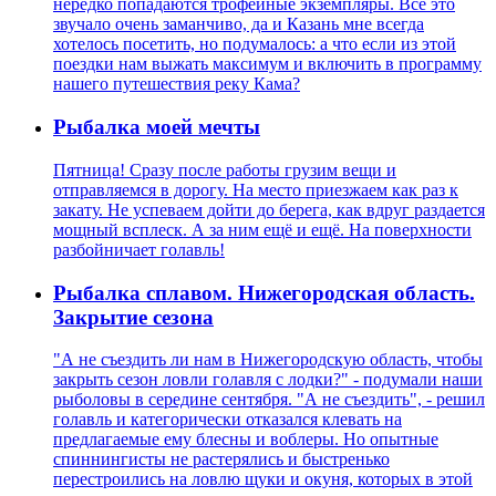
нередко попадаются трофейные экземпляры. Все это
звучало очень заманчиво, да и Казань мне всегда
хотелось посетить, но подумалось: а что если из этой
поездки нам выжать максимум и включить в программу
нашего путешествия реку Кама?
Рыбалка моей мечты
Пятница! Сразу после работы грузим вещи и
отправляемся в дорогу. На место приезжаем как раз к
закату. Не успеваем дойти до берега, как вдруг раздается
мощный всплеск. А за ним ещё и ещё. На поверхности
разбойничает голавль!
Рыбалка сплавом. Нижегородская область.
Закрытие сезона
"А не съездить ли нам в Нижегородскую область, чтобы
закрыть сезон ловли голавля с лодки?" - подумали наши
рыболовы в середине сентября. "А не съездить", - решил
голавль и категорически отказался клевать на
предлагаемые ему блесны и воблеры. Но опытные
спиннингисты не растерялись и быстренько
перестроились на ловлю щуки и окуня, которых в этой