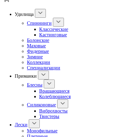
Удилища
Спиннинги
Классические
Кастинговые
Болонские
Маховые
Фидерные
Зимние
Коллекции
Специализации
Приманки
Блесны
Вращающиеся
Колеблющиеся
Силиконовые
Виброхвосты
Твистеры
Лески
Монофильные
Плетеные