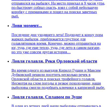
отправился на рыбалку. На место приехал в 9 часов утра,
по-быстрому собрал снасть, взял с собой небольшую
коробку с приманками и пошел на поиски заветных
рыб.
Лови момент...
Последние дни уходящего лета! Подходит к концу пора
жарких рыбалок, приближается грустное для
голавлятников время. Конечно, можно отправиться на
юг, туда, где еще тепло, туда, где лето в самом разгаре,
но это уже совсем другая история…
Ловля голавля. Реки Орловской области
Во время одного из выездов Кирилл Гущин и Максим
Дубковский решили посетить несколько речек в
Орловской области в поисках трофейного голавля.
Несмотря на слом погоды и резкое похолодание, наши
рыболовы смогли подобрать ключики к капризной рыбе.
Ловля голавля. Сплавом по Зуше
В один из летних дней наши рыболовы отправились в