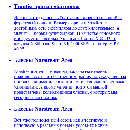
Troutist против «батонов»
Наконец-то удалось выбраться на вновь открывшийся
форелевый водоем. Размер форели в хозяйстве
достойный, есть экземпляры до двух килограммов, а
значит — борьба будет жаркой. В качестве основного
инструмента я выбрал Norstream Troutist-X 652UL с
катушкой Shimano Soare XR 2000SSPG и шнуром PE
#0.25.
Блесны Norstream Area
Norstream Area — новая марка, совсем недавно
появившаяся на отечественном рынке, но уже успевшая
привлечь внимание спиннингистов своими отличными
удилищами. А кроме удилищ, под этой маркой
представлены колеблющиеся блесны, о которых мы
сегодня и поговорим.
Блесны Norstream Area
Вот уже полноценный сезон, как я тестирую и
использую в реальных боевых условиях новые