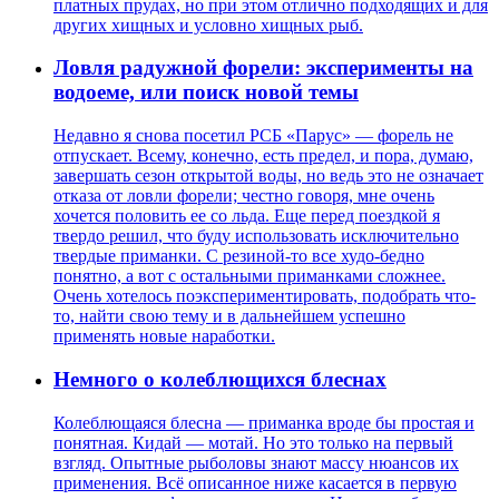
платных прудах, но при этом отлично подходящих и для
других хищных и условно хищных рыб.
Ловля радужной форели: эксперименты на
водоеме, или поиск новой темы
Недавно я снова посетил РСБ «Парус» — форель не
отпускает. Всему, конечно, есть предел, и пора, думаю,
завершать сезон открытой воды, но ведь это не означает
отказа от ловли форели; честно говоря, мне очень
хочется половить ее со льда. Еще перед поездкой я
твердо решил, что буду использовать исключительно
твердые приманки. С резиной-то все худо-бедно
понятно, а вот с остальными приманками сложнее.
Очень хотелось поэкспериментировать, подобрать что-
то, найти свою тему и в дальнейшем успешно
применять новые наработки.
Немного о колеблющихся блеснах
Колеблющаяся блесна — приманка вроде бы простая и
понятная. Кидай — мотай. Но это только на первый
взгляд. Опытные рыболовы знают массу нюансов их
применения. Всё описанное ниже касается в первую