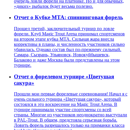
очередь ловли форели на платнике. Но и для обычных,
«диких» рыбалок будет весьма полезно.
Отчет о Кубке МТА: спиннинговая форель
Прошел третий, заключительный турнир по ловле
форели. Клуб Magic Trout Arena принимал спортсменов
на втором этапе кубка MTA. Сильная жара внесла
коррективы в планы, и численность участников сильно
убавилась. Однако состав был по-прежнему сильный.
Самара, Сызрань, Ульяновск, Новокуйбышевск,
Балаково и даже Москва были представлены на этом
турнире.
Отчет о форелевом турнире «Цветущая
сакура»
Прошли мои первые форелевые соревнования! Начал я с
очень сильного турнира «Цветущая сакура», который
состоялся в это воскресение на Magic Trout Arena. В
турнире принимали участие спортсмены со всей
страны. Многие из участников неоднократно выступали
в PAL-Trout. В общем, предстояла серьезная борьба.
Ловить форель разрешалось только на приманки класса