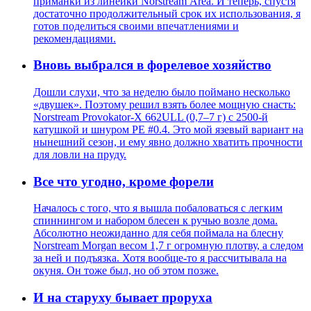
приманки из линейки Norstream Area. И теперь, спустя
достаточно продолжительный срок их использования, я
готов поделиться своими впечатлениями и
рекомендациями.
Вновь выбрался в форелевое хозяйство
Дошли слухи, что за неделю было поймано несколько
«двушек». Поэтому решил взять более мощную снасть:
Norstream Provokator-X 662ULL (0,7–7 г) с 2500-й
катушкой и шнуром PE #0.4. Это мой язевый вариант на
нынешний сезон, и ему явно должно хватить прочности
для ловли на пруду.
Все что угодно, кроме форели
Началось с того, что я вышла побаловаться с легким
спиннингом и набором блесен к ручью возле дома.
Абсолютно неожиданно для себя поймала на блесну
Norstream Morgan весом 1,7 г огромную плотву, а следом
за ней и подъязка. Хотя вообще-то я рассчитывала на
окуня. Он тоже был, но об этом позже.
И на старуху бывает проруха