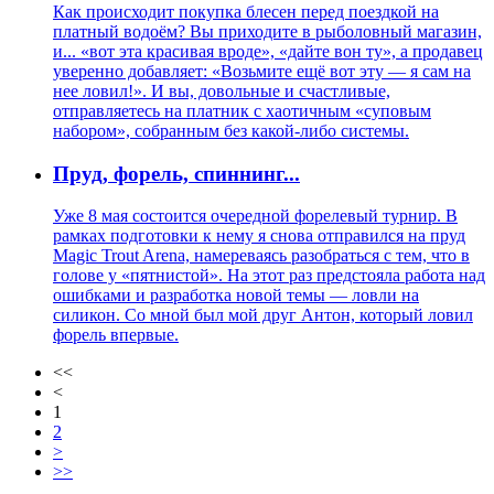
Как происходит покупка блесен перед поездкой на
платный водоём? Вы приходите в рыболовный магазин,
и... «вот эта красивая вроде», «дайте вон ту», а продавец
уверенно добавляет: «Возьмите ещё вот эту — я сам на
нее ловил!». И вы, довольные и счастливые,
отправляетесь на платник с хаотичным «суповым
набором», собранным без какой-либо системы.
Пруд, форель, спиннинг...
Уже 8 мая состоится очередной форелевый турнир. В
рамках подготовки к нему я снова отправился на пруд
Magic Trout Arena, намереваясь разобраться с тем, что в
голове у «пятнистой». На этот раз предстояла работа над
ошибками и разработка новой темы — ловли на
силикон. Со мной был мой друг Антон, который ловил
форель впервые.
<<
<
1
2
>
>>