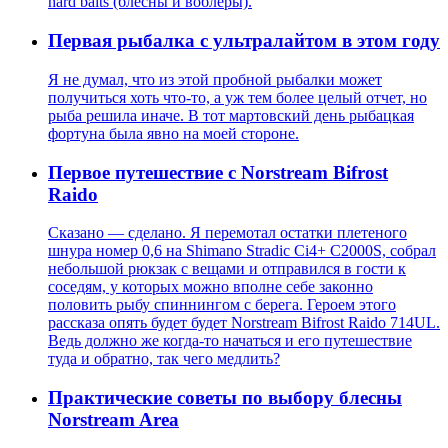
hard baits (блесны и воблеры).
Первая рыбалка с ультралайтом в этом году
Я не думал, что из этой пробной рыбалки может
получиться хоть что-то, а уж тем более целый отчет, но
рыба решила иначе. В тот мартовский день рыбацкая
фортуна была явно на моей стороне.
Первое путешествие c Norstream Bifrost
Raido
Сказано — сделано. Я перемотал остатки плетеного
шнура номер 0,6 на Shimano Stradic Ci4+ C2000S, собрал
небольшой рюкзак с вещами и отправился в гости к
соседям, у которых можно вполне себе законно
половить рыбу спиннингом с берега. Героем этого
рассказа опять будет будет Norstream Bifrost Raido 714UL.
Ведь должно же когда-то начаться и его путешествие
туда и обратно, так чего медлить?
Практические советы по выбору блесны
Norstream Area