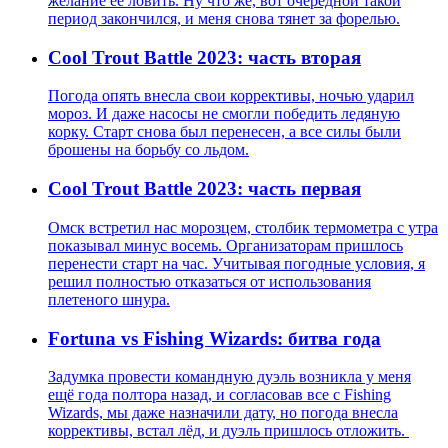
желание её ловить. Ну что же, вот очередной такой
период закончился, и меня снова тянет за форелью.
Cool Trout Battle 2023: часть вторая
Погода опять внесла свои коррективы, ночью ударил
мороз. И даже насосы не смогли победить ледяную
корку. Старт снова был перенесен, а все силы были
брошены на борьбу со льдом.
Cool Trout Battle 2023: часть первая
Омск встретил нас морозцем, столбик термометра с утра
показывал минус восемь. Организаторам пришлось
перенести старт на час. Учитывая погодные условия, я
решил полностью отказаться от использования
плетеного шнура.
Fortuna vs Fishing Wizards: битва года
Задумка провести командную дуэль возникла у меня
ещё года полтора назад, и согласовав все с Fishing
Wizards, мы даже назначили дату, но погода внесла
коррективы, встал лёд, и дуэль пришлось отложить.