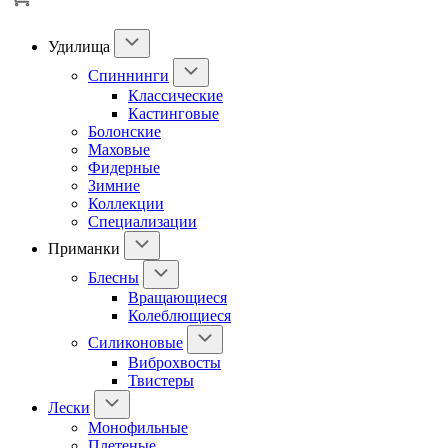
Удилища
Спиннинги
Классические
Кастинговые
Болонские
Маховые
Фидерные
Зимние
Коллекции
Специализации
Приманки
Блесны
Вращающиеся
Колеблющиеся
Силиконовые
Виброхвосты
Твистеры
Лески
Монофильные
Плетеные