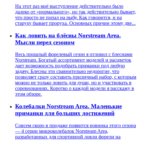
На этот раз моё выступление действительно было
далеко от «нормального», но так действительно бывает,
что просто не попал на рыбу. Как говорится, и на
старуху бывает проруха. Основных причин этому две...
Как ловить на блёсны Norstream Area.
Мысли перед сезоном
Весь прошлый форелевый сезон я отловил с блеснами
Norstream. Богатый ассортимент моделей и расцветок
дает возможность подобрать приманки под любую
задачу. Блесны эти сравнительно недорогие, что
позволяет сразу составить приличный набор, с которым
можно не только ловить для души, но и участвовать в
соревнованиях. Коротко о каждой модели я расскажу в
этом обзоре.
Колебалки Norstream Area. Маленькие
приманки для больших достижений
Совсем скоро в продаже появится новинка этого сезона
— 4 серии микроколебалок Norstream Area,
разработанных для спортивной ловли форели на