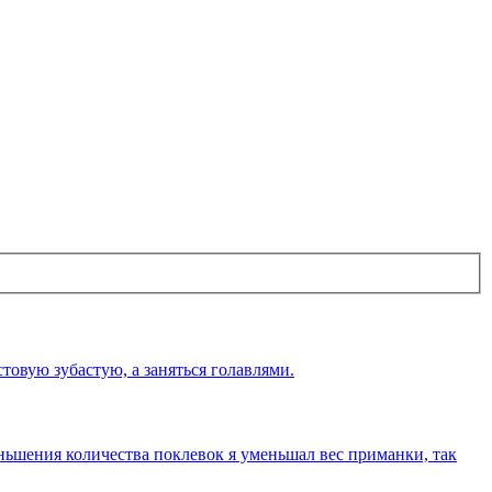
товую зубастую, а заняться голавлями.
ньшения количества поклевок я уменьшал вес приманки, так