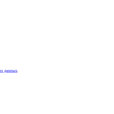
ых данных
.