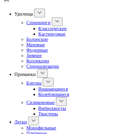
Удилища
Спиннинги
Классические
Кастинговые
Болонские
Маховые
Фидерные
Зимние
Коллекции
Специализации
Приманки
Блесны
Вращающиеся
Колеблющиеся
Силиконовые
Виброхвосты
Твистеры
Лески
Монофильные
Плетеные