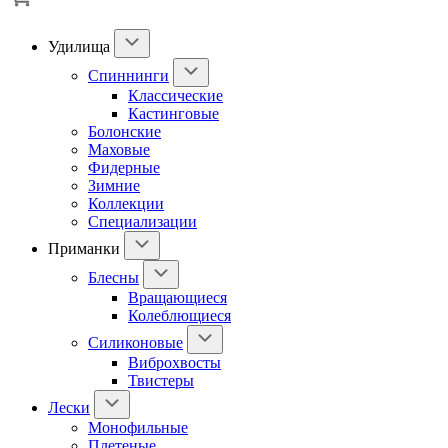
Удилища
Спиннинги
Классические
Кастинговые
Болонские
Маховые
Фидерные
Зимние
Коллекции
Специализации
Приманки
Блесны
Вращающиеся
Колеблющиеся
Силиконовые
Виброхвосты
Твистеры
Лески
Монофильные
Плетеные