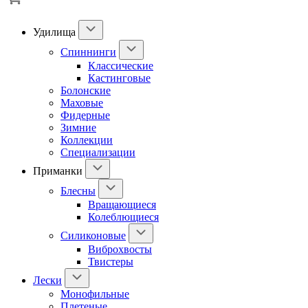
Удилища
Спиннинги
Классические
Кастинговые
Болонские
Маховые
Фидерные
Зимние
Коллекции
Специализации
Приманки
Блесны
Вращающиеся
Колеблющиеся
Силиконовые
Виброхвосты
Твистеры
Лески
Монофильные
Плетеные