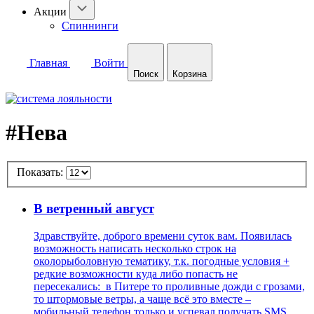
Акции
Спиннинги
Главная
Войти
Поиск
Корзина
#Нева
Показать:
В ветренный август
Здравствуйте, доброго времени суток вам. Появилась
возможность написать несколько строк на
околорыболовную тематику, т.к. погодные условия +
редкие возможности куда либо попасть не
пересекались: в Питере то проливные дожди с грозами,
то штормовые ветры, а чаще всё это вместе –
мобильный телефон только и успевал получать SMS