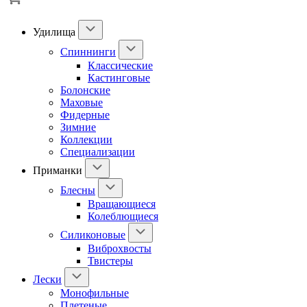
Удилища
Спиннинги
Классические
Кастинговые
Болонские
Маховые
Фидерные
Зимние
Коллекции
Специализации
Приманки
Блесны
Вращающиеся
Колеблющиеся
Силиконовые
Виброхвосты
Твистеры
Лески
Монофильные
Плетеные