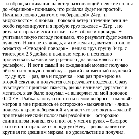
– и обращая внимание на ветер разгоняющий невские волны
до «барашков» понимаю, что рыбалка будет не простой.
Начинаю ловлю джигом с «чебурашкой» 24гр. и
виброхвостом 4 дюйма – боковой ветер и течение реки не
особо гармонируют и я пробую груз тяжелее – 32гр. , но
результат практически тот же – сам заброс и проводка +
учитывая такую погоду понимаю, что результат будет желать
лучшего. Начинается дождь, а я не желая сдаваться готовлю
оснастку «Отводной поводок» - вещаю груз-грушу 34гр. с
твистером 2.5 дюйма и начинаю мерно и неспешно
прочёсывать каждый метр речного дна знакомлясь с его
рельефом . И вот в самый не ожиданный момент получаю
чёткую и звонкую поклёвку – эдакий фирменный окунёвый
«ту-ду-дух» - раз, два и подсечка – как раз примерно на
второй секунде и получатся сам результат подсечки. Сразу
чувствуется приятная тяжесть, рыбка начинает дергаться и
метаться, я аж было подумал «а выдержит ли мой поводок
0.20 ? » . Рыбка клюнула почти на самом выбросе – около 40
метров и мне пришлось её осторожно «выкачивать» - лишь
подведя к краю набережной я увидел что это окунь – эдакий
приятный невский полосатый разбойник – осторожно
спиннингом поднял его и вот он у меня в руках – быстрое
фото и он отправляется в родную Неву – рыбка далеко не
крупная по здешним меркам, но удовольствие я получил.