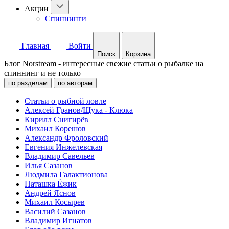
Акции
Спиннинги
Главная
Войти
Поиск
Корзина
Блог Norstream - интересные свежие статьи о рыбалке на
спиннинг и не только
по разделам
по авторам
Статьи о рыбной ловле
Алексей Гранов/Щука - Клюка
Кирилл Снигирёв
Михаил Корешов
Александр Фроловский
Евгения Инжелевская
Владимир Савельев
Илья Сазанов
Людмила Галактионова
Наташка Ёжик
Андрей Яснов
Михаил Косырев
Василий Сазанов
Владимир Игнатов