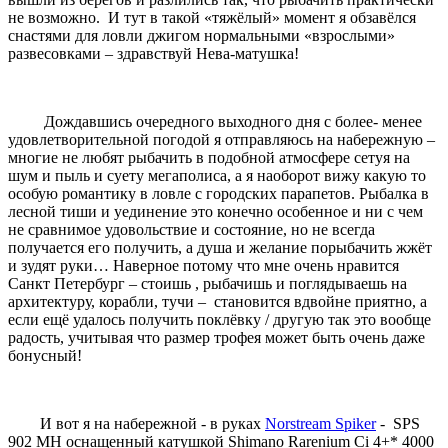
не возможно. И тут в такой «тяжёлый» момент я обзавёлся
снастями для ловли джигом нормальными «взрослыми»
развесовками – здравствуй Нева-матушка!
Дождавшись очередного выходного дня с более- менее
удовлетворительной погодой я отправляюсь на набережную –
многие не любят рыбачить в подобной атмосфере сетуя на
шум и пыль и суету мегаполиса, а я наоборот вижу какую то
особую романтику в ловле с городских парапетов. Рыбалка в
лесной тиши и уединение это конечно особенное и ни с чем
не сравнимое удовольствие и состояние, но не всегда
получается его получить, а душа и желание порыбачить жжёт
и зудят руки… Наверное потому что мне очень нравится
Санкт Петербург – стоишь , рыбачишь и поглядываешь на
архитектуру, корабли, тучи – становится вдвойне приятно, а
если ещё удалось получить поклёвку / другую так это вообще
радость, учитывая что размер трофея может быть очень даже
бонусный!
И вот я на набережной - в руках
Norstream Spiker
- SPS
902 MH оснащенный катушкой Shimano Rarenium Ci 4+* 4000