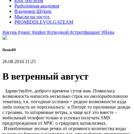
Блог обо всем
Рыболовная академия
Владимир Щукин
Мысли на досуге
PROMIDDLEVOLGATEAM
#окунь
#джиг
#spiker
#отводной
#стритфишинг
#Нева
Denis09
26.08.2016 11:25
В ветренный август
Здравствуйте, доброго времени суток вам. Появилась
возможность написать несколько строк на околорыболовную
тематику, т.к. погодные условия + редкие возможности куда
либо попасть не пересекались: в Питере то проливные дожди
с грозами, то штормовые ветры, а чаще всё это вместе –
мобильный телефон только и успевал получать SMS
предупреждения от МЧС о грядущих катаклизмах.
Излюбленные лесные речки от огромного количества воды
вышли из берегов и разлились так, что рыбачить практически