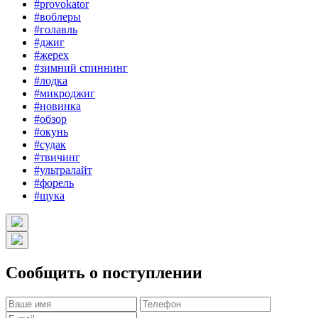
#provokator
#воблеры
#голавль
#джиг
#жерех
#зимний спиннинг
#лодка
#микроджиг
#новинка
#обзор
#окунь
#судак
#твичинг
#ультралайт
#форель
#щука
Сообщить о поступлении