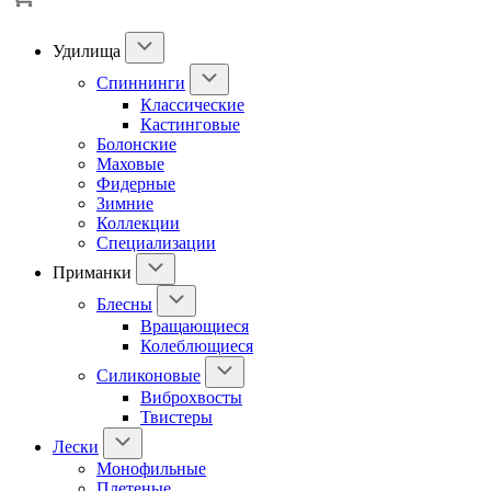
Удилища
Спиннинги
Классические
Кастинговые
Болонские
Маховые
Фидерные
Зимние
Коллекции
Специализации
Приманки
Блесны
Вращающиеся
Колеблющиеся
Силиконовые
Виброхвосты
Твистеры
Лески
Монофильные
Плетеные