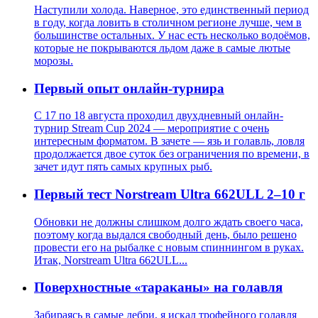
Наступили холода. Наверное, это единственный период
в году, когда ловить в столичном регионе лучше, чем в
большинстве остальных. У нас есть несколько водоёмов,
которые не покрываются льдом даже в самые лютые
морозы.
Первый опыт онлайн-турнира
С 17 по 18 августа проходил двухдневный онлайн-
турнир Stream Cup 2024 — мероприятие с очень
интересным форматом. В зачете — язь и голавль, ловля
продолжается двое суток без ограничения по времени, в
зачет идут пять самых крупных рыб.
Первый тест Norstream Ultra 662ULL 2–10 г
Обновки не должны слишком долго ждать своего часа,
поэтому когда выдался свободный день, было решено
провести его на рыбалке с новым спиннингом в руках.
Итак, Norstream Ultra 662ULL...
Поверхностные «тараканы» на голавля
Забираясь в самые дебри, я искал трофейного голавля