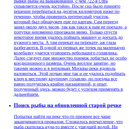
рывки рыбы на вываживании, с чем 722-я Ultra
справляется очень достойно. После сна было принято
решение перебраться на десяток километров ниже по
течению, чтобы проверить интересный участок,
который был обнаружен еще по картам. Сам переезд
занял около двух часов, так как такси к нам не поехало, а
попутки неизменно проезжали мимо. Только спустя
некоторое время удалось поймать машину и доехать до
нужного места. А там перекат на перекате, аж глаза
разбегаются. В одной из первых же точек на маленькую
колебалку удается уговорить небольшого голавлика.
Далее следует еще множество поимок лобастых не особо
кондиционного размера. Очень веселое занятие, но
такими можно и в верховьях Москвы-реки вдоволь
наловиться. Этой ночью мне так и не удалось подобрать
ключ к местному крупному голавлю, но поездка все
равно получилась крайне насыщенной, и опыт,
полученный здесь, можно будет с успехом применять в
дальнейшем.
Поиск рыбы на обновленной старой речке
Попытки найти на реке что-то прежнее все чаще
заканчиваются провалом. Сложилось впечатление, что
рыба скатилась куда-то вместе с ушедшей водой. Ни