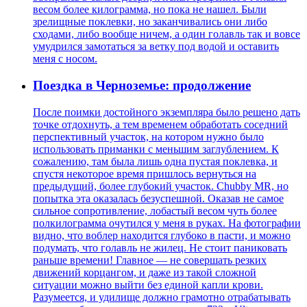
весом более килограмма, но пока не нашел. Были
зрелищные поклевки, но заканчивались они либо
сходами, либо вообще ничем, а один голавль так и вовсе
умудрился замотаться за ветку под водой и оставить
меня с носом.
Поездка в Черноземье: продолжение
После поимки достойного экземпляра было решено дать
точке отдохнуть, а тем временем обработать соседний
перспективный участок, на котором нужно было
использовать приманки с меньшим заглублением. К
сожалению, там была лишь одна пустая поклевка, и
спустя некоторое время пришлось вернуться на
предыдущий, более глубокий участок. Chubby MR, но
попытка эта оказалась безуспешной. Оказав не самое
сильное сопротивление, лобастый весом чуть более
полкилограмма очутился у меня в руках. На фотографии
видно, что воблер находится глубоко в пасти, и можно
подумать, что голавль не жилец. Не стоит паниковать
раньше времени! Главное — не совершать резких
движений корцангом, и даже из такой сложной
ситуации можно выйти без единой капли крови.
Разумеется, и удилище должно грамотно отрабатывать