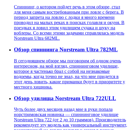
Спиннинг, о котором пойдет речь в этом обзоре, стал
для меня самым востребованным при ловле с берега. В
период запрета на ловлю с лодки я много времени
проводил на малых реках в поисках голавля и окуня. В
поездках я ловил этим удилищем судака и щуку на
воблеры. Со всеми этими задачами справлялась модель
Norstream Ultra 682ML.
Обзор спиннинга Norstream Ultra 782ML
В сегодняшнем обзоре мы поговорим об одном очень
интересном, на мой взгляд, спиннинговом удилище,
которое я частенько брал с собой на незнакомые
водоемы, когда точно не знал, на что мне придется в
этот день ловить, какие приманки будут в приоритете у
местного хищника.
Обзор удилища Norstream Ultra 722ULL
Чуть более двух месяцев назад мне в руки попала
норстримовская новинка — спиннинговое удилище
Norstream Ultra 722 (от 2 до 10 граммов). Производитель
рекомендует эту модель как универсальный инструмент,