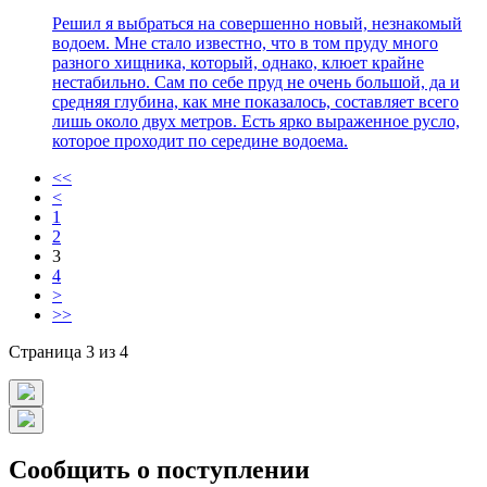
Решил я выбраться на совершенно новый, незнакомый
водоем. Мне стало известно, что в том пруду много
разного хищника, который, однако, клюет крайне
нестабильно. Сам по себе пруд не очень большой, да и
средняя глубина, как мне показалось, составляет всего
лишь около двух метров. Есть ярко выраженное русло,
которое проходит по середине водоема.
<<
<
1
2
3
4
>
>>
Страница 3 из 4
Сообщить о поступлении