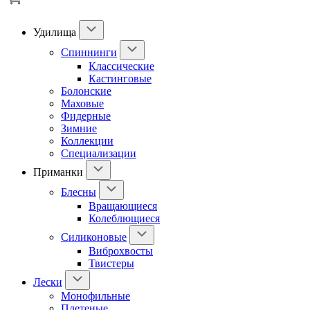
Удилища
Спиннинги
Классические
Кастинговые
Болонские
Маховые
Фидерные
Зимние
Коллекции
Специализации
Приманки
Блесны
Вращающиеся
Колеблющиеся
Силиконовые
Виброхвосты
Твистеры
Лески
Монофильные
Плетеные