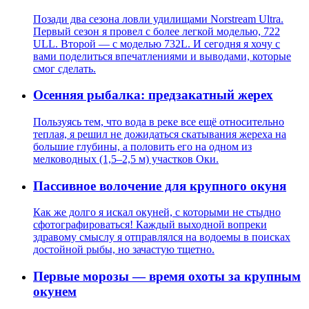
Позади два сезона ловли удилищами Norstream Ultra.
Первый сезон я провел с более легкой моделью, 722
ULL. Второй — с моделью 732L. И сегодня я хочу с
вами поделиться впечатлениями и выводами, которые
смог сделать.
Осенняя рыбалка: предзакатный жерех
Пользуясь тем, что вода в реке все ещё относительно
теплая, я решил не дожидаться скатывания жереха на
большие глубины, а половить его на одном из
мелководных (1,5–2,5 м) участков Оки.
Пассивное волочение для крупного окуня
Как же долго я искал окуней, с которыми не стыдно
сфотографироваться! Каждый выходной вопреки
здравому смыслу я отправлялся на водоемы в поисках
достойной рыбы, но зачастую тщетно.
Первые морозы — время охоты за крупным
окунем