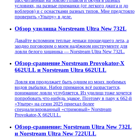
рассчитанный на ловлю голавля и окуня в разных
условиях, на разные приманки (от легкого джига и до
воблеров) и с оснастками разных типов. Мне предстояло
проверить «Ультру» в деле.
Обзор удилища Norstream Ultra New 732L
Давайте вспомним теплые деньки прошедшего лета, а
заодно поговорим о моем надёжном инструменте для
ловли белого хищника — Norstream Ultra New 732L.
Обзор-сравнение Norstream Provokator-X
662ULL и Norstream Ultra 662ULL
Ловля язя продолжает быть одним из моих любимых
видов рыбалки. Набор приманок всё разрастается,
понимание ловли углубляется. Из удилищ тоже хочется
попробовать что-нибудь эдакое. Поэтому в пару к 662-й
«Ультре» на сезон 2025 приехал более
специализированный «стримовый» Norstream
Provokator-X 662ULL.
Обзор-сравнение: Norstream Ultra New 732L
и Norstream Ultra New 722ULL