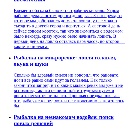
Времени оба раза было катастрофически мало. Утром
рабочие дела, а потом дорога до воды… За то время, за
которое мы добирались до места ловли, у нас можно
съездить в другой город и вернуться. А световой день
сейчас совсем короток, так что знакомиться с водоемом
было некогда, сразу нужно было начинать ловить. В
первый день на ловлю осталась пара часов, во второй —
какие-то полчаса!
Рыбалка на микроречке: ловля голавля,
окуня и щуки
Сколько бы здравый смысл ни говорил, что рановато,
ноги все равно сами идут за голавлем. Как только
закончится запрет, ни о каких малых реках мы уже и не
вспомним, так что решили пойти трудным путем и
ловить несмотря ни на что. Прошлая поездка показала,
что рыба уже клюет, хоть и не так активно, как хотелось
бы.
Рыбалка на незнакомом водоёме: поиск
новых решений