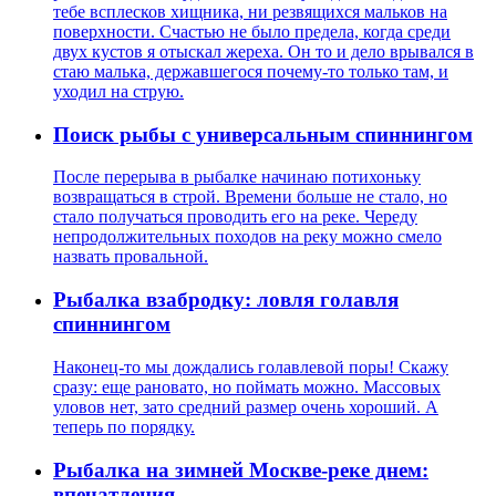
тебе всплесков хищника, ни резвящихся мальков на
поверхности. Счастью не было предела, когда среди
двух кустов я отыскал жереха. Он то и дело врывался в
стаю малька, державшегося почему-то только там, и
уходил на струю.
Поиск рыбы с универсальным спиннингом
После перерыва в рыбалке начинаю потихоньку
возвращаться в строй. Времени больше не стало, но
стало получаться проводить его на реке. Череду
непродолжительных походов на реку можно смело
назвать провальной.
Рыбалка взабродку: ловля голавля
спиннингом
Наконец-то мы дождались голавлевой поры! Скажу
сразу: еще рановато, но поймать можно. Массовых
уловов нет, зато средний размер очень хороший. А
теперь по порядку.
Рыбалка на зимней Москве-реке днем:
впечатления