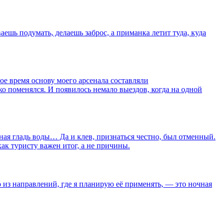
ешь подумать, делаешь заброс, а приманка летит туда, куда
е время основу моего арсенала составляли
о поменялся. И появилось немало выездов, когда на одной
чная гладь воды… Да и клев, признаться честно, был отменный.
как туристу важен итог, а не причины.
о из направлений, где я планирую её применять, — это ночная