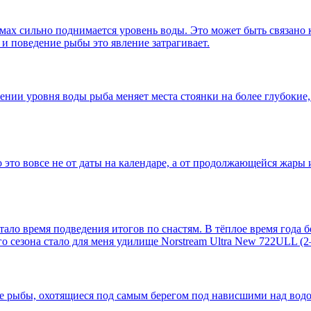
х сильно поднимается уровень воды. Это может быть связано как
 и поведение рыбы это явление затрагивает.
нии уровня воды рыба меняет места стоянки на более глубокие, 
но это вовсе не от даты на календаре, а от продолжающейся жары
стало время подведения итогов по снастям. В тёплое время года 
сезона стало для меня удилище Norstream Ultra New 722ULL (2–
е рыбы, охотящиеся под самым берегом под нависшими над водой 