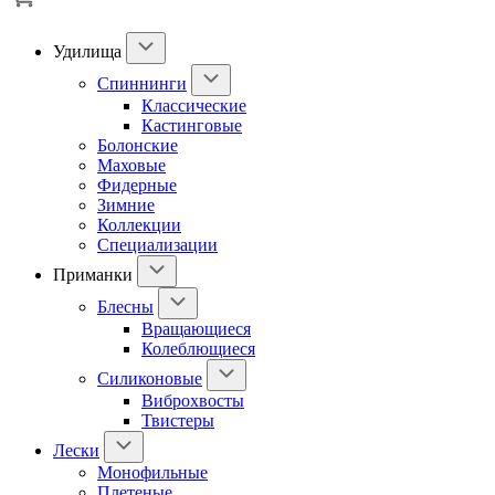
Удилища
Спиннинги
Классические
Кастинговые
Болонские
Маховые
Фидерные
Зимние
Коллекции
Специализации
Приманки
Блесны
Вращающиеся
Колеблющиеся
Силиконовые
Виброхвосты
Твистеры
Лески
Монофильные
Плетеные