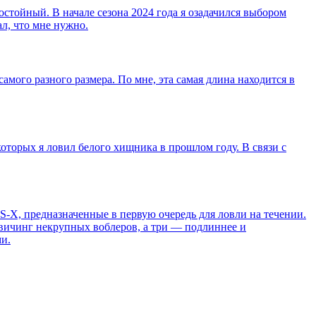
остойный. В начале сезона 2024 года я озадачился выбором
л, что мне нужно.
самого разного размера. По мне, эта самая длина находится в
которых я ловил белого хищника в прошлом году. В связи с
S-X, предназначенные в первую очередь для ловли на течении.
 твичинг некрупных воблеров, а три — подлиннее и
и.