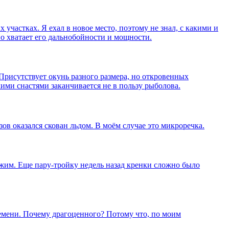
участках. Я ехал в новое место, поэтому не знал, с какими и
но хватает его дальнобойности и мощности.
Присутствует окунь разного размера, но откровенных
кими снастями заканчивается не в пользу рыболова.
ов оказался скован льдом. В моём случае это микроречка.
ежим. Еще пару-тройку недель назад кренки сложно было
времени. Почему драгоценного? Потому что, по моим