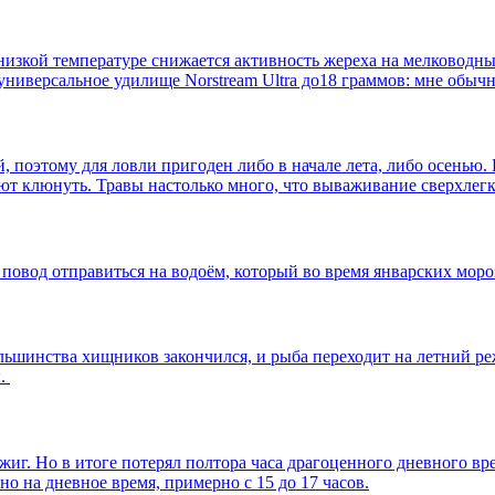
низкой температуре снижается активность жереха на мелководных 
 универсальное удилище Norstream Ultra до18 граммов: мне обыч
 поэтому для ловли пригоден либо в начале лета, либо осенью. 
евают клюнуть. Травы настолько много, что вываживание сверхлег
повод отправиться на водоём, который во время январских мороз
ольшинства хищников закончился, и рыба переходит на летний р
ы.
джиг. Но в итоге потерял полтора часа драгоценного дневного 
о на дневное время, примерно с 15 до 17 часов.