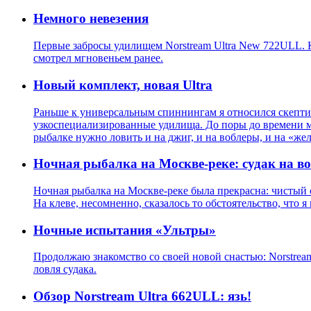
Немного невезения
Первые забросы удилищем Norstream Ultra New 722ULL. Ка
смотрел мгновеньем ранее.
Новый комплект, новая Ultra
Раньше к универсальным спиннингам я относился скептич
узкоспециализированные удилища. До поры до времени ме
рыбалке нужно ловить и на джиг, и на воблеры, и на «жел
Ночная рыбалка на Москве-реке: судак на в
Ночная рыбалка на Москве-реке была прекрасна: чистый с
На клеве, несомненно, сказалось то обстоятельство, что я
Ночные испытания «Ультры»
Продолжаю знакомство со своей новой снастью: Norstream
ловля судака.
Обзор Norstream Ultra 662ULL: язь!