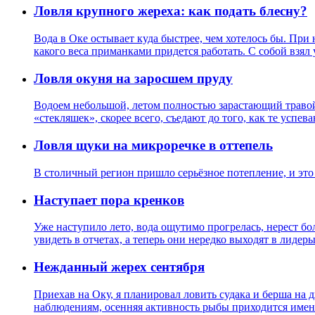
Ловля крупного жереха: как подать блесну?
Вода в Оке остывает куда быстрее, чем хотелось бы. При 
какого веса приманками придется работать. С собой взял
Ловля окуня на заросшем пруду
Водоем небольшой, летом полностью зарастающий травой,
«стекляшек», скорее всего, съедают до того, как те усп
Ловля щуки на микроречке в оттепель
В столичный регион пришло серьёзное потепление, и это 
Наступает пора кренков
Уже наступило лето, вода ощутимо прогрелась, нерест б
увидеть в отчетах, а теперь они нередко выходят в лидер
Нежданный жерех сентября
Приехав на Оку, я планировал ловить судака и берша на 
наблюдениям, осенняя активность рыбы приходится именн