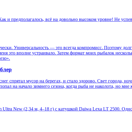
к и предполагалось, всё на довольно высоком уровне! Не успева
ески. Универсальность — это всегда компромисс. Поэтому долго
ня это вполне устраивало. Затем формат моих рыбалок нескольк
езо».
облер
нег спрятал мусор на берегах, и стало здорово. Свет города, но
 попал на начало зимнего сезона, когда рыба не наколота, но мне 
 Ultra New (2,34 м, 4–18 г) с катушкой Daiwa Lexa LT 2500. Одн