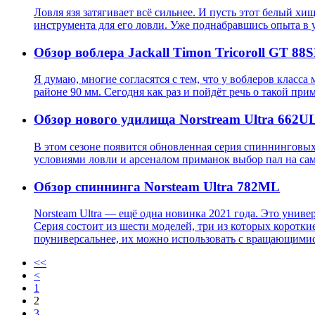
Ловля язя затягивает всё сильнее. И пусть этот белый х
инструмента для его ловли. Уже поднабравшись опыта в 
Обзор воблера Jackall Timon Tricoroll GT 88
Я думаю, многие согласятся с тем, что у воблеров класса
районе 90 мм. Сегодня как раз и пойдёт речь о такой прима
Обзор нового удилища Norstream Ultra 662U
В этом сезоне появится обновленная серия спиннинговых 
условиями ловли и арсеналом приманок выбор пал на сам
Обзор спиннинга Norsteam Ultra 782ML
Norsteam Ultra — ещё одна новинка 2021 года. Это унив
Серия состоит из шести моделей, три из которых коротки
поуниверсальнее, их можно использовать с вращающими
<<
<
1
2
3