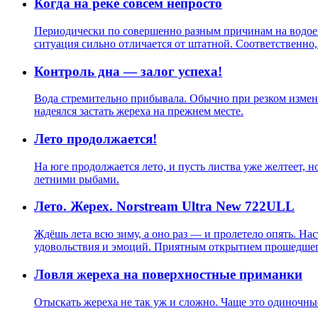
Когда на реке совсем непросто
Периодически по совершенно разным причинам на водоема
ситуация сильно отличается от штатной. Соответственно,
Контроль дна — залог успеха!
Вода стремительно прибывала. Обычно при резком измене
надеялся застать жереха на прежнем месте.
Лето продолжается!
На юге продолжается лето, и пусть листва уже желтеет, 
летними рыбами.
Лето. Жерех. Norstream Ultra New 722ULL
Ждёшь лета всю зиму, а оно раз — и пролетело опять. На
удовольствия и эмоций. Приятным открытием прошедшего 
Ловля жереха на поверхностные приманки
Отыскать жереха не так уж и сложно. Чаще это одиночны