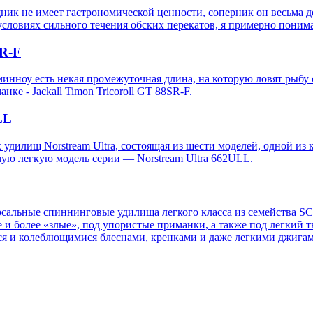
ищник не имеет гастрономической ценности, соперник он весьма д
условиях сильного течения обских перекатов, я примерно понима
SR-F
 минноу есть некая промежуточная длина, на которую ловят рыбу 
нке - Jackall Timon Tricoroll GT 88SR-F.
LL
удилищ Norstream Ultra, состоящая из шести моделей, одной из 
ую легкую модель серии — Norstream Ultra 662ULL.
ерсальные спиннинговые удилища легкого класса из семейства SC
е и более «злые», под упористые приманки, а также под легкий
ся и колеблющимися блеснами, кренками и даже легкими джигам