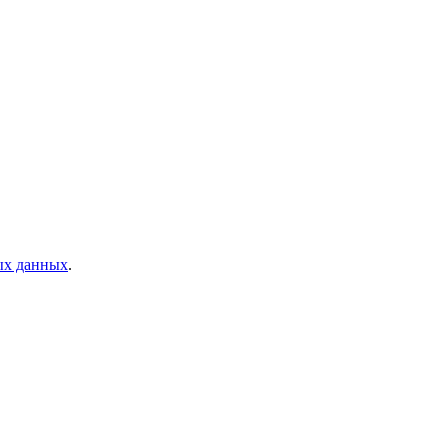
ых данных
.