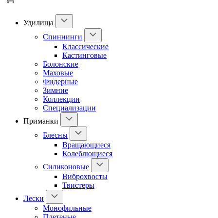
Удилища
Спиннинги
Классические
Кастинговые
Болонские
Маховые
Фидерные
Зимние
Коллекции
Специализации
Приманки
Блесны
Вращающиеся
Колеблющиеся
Силиконовые
Виброхвосты
Твистеры
Лески
Монофильные
Плетеные