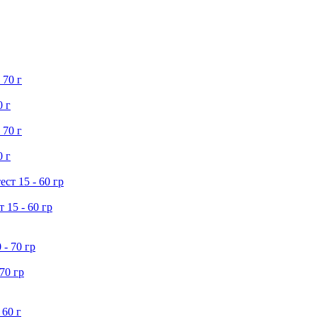
 г
 г
15 - 60 гр
70 гр