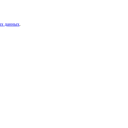
ых данных
.