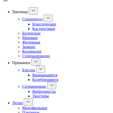
Удилища
Спиннинги
Классические
Кастинговые
Болонские
Маховые
Фидерные
Зимние
Коллекции
Специализации
Приманки
Блесны
Вращающиеся
Колеблющиеся
Силиконовые
Виброхвосты
Твистеры
Лески
Монофильные
Плетеные