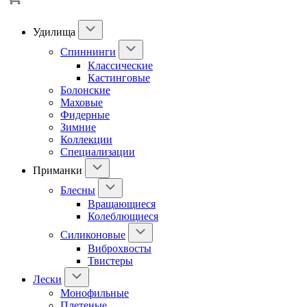
Удилища
Спиннинги
Классические
Кастинговые
Болонские
Маховые
Фидерные
Зимние
Коллекции
Специализации
Приманки
Блесны
Вращающиеся
Колеблющиеся
Силиконовые
Виброхвосты
Твистеры
Лески
Монофильные
Плетеные