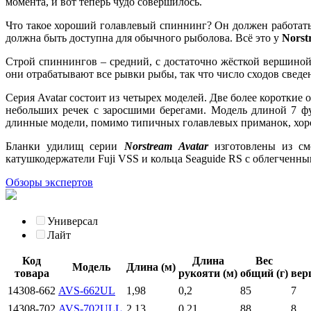
момента, и вот теперь чудо совершилось.
Что такое хороший голавлевый спиннинг? Он должен работать 
должна быть доступна для обычного рыболова. Всё это у
Norst
Строй спиннингов – средний, с достаточно жёсткой вершино
они отрабатывают все рывки рыбы, так что число сходов све
Серия Avatar состоит из четырех моделей. Две более коротки
небольших речек с заросшими берегами. Модель длиной 7 футо
длинные модели, помимо типичных голавлевых приманок, хоро
Бланки удилищ серии
Norstream Avatar
изготовлены из сме
катушкодержатели Fuji VSS и кольца Seaguide RS с облегченн
Обзоры экспертов
Универсал
Лайт
Код
Длина
Вес
Модель
Длина (м)
товара
рукояти (м)
общий (г)
вер
14308-662
AVS-662UL
1,98
0,2
85
7
14308-702
AVS-702ULL
2,13
0,21
88
8