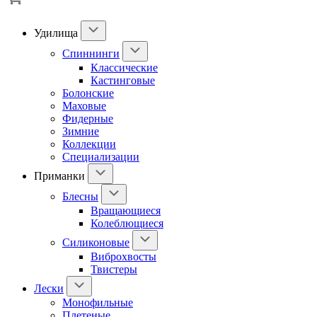
Удилища
Спиннинги
Классические
Кастинговые
Болонские
Маховые
Фидерные
Зимние
Коллекции
Специализации
Приманки
Блесны
Вращающиеся
Колеблющиеся
Силиконовые
Виброхвосты
Твистеры
Лески
Монофильные
Плетеные