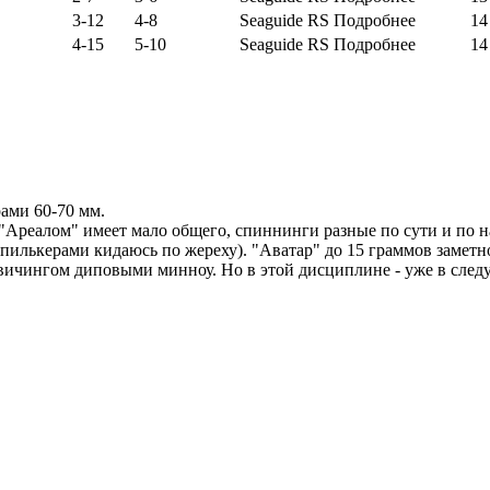
3-12
4-8
Seaguide RS
Подробнее
14
4-15
5-10
Seaguide RS
Подробнее
14
ами 60-70 мм.
 "Ареалом" имеет мало общего, спиннинги разные по сути и по 
пилькерами кидаюсь по жереху). "Аватар" до 15 граммов заметно
ичингом диповыми минноу. Но в этой дисциплине - уже в следу