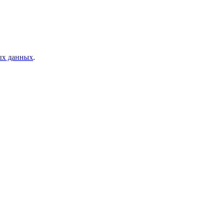
ых данных
.