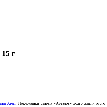
15 г
ream Areal
. Поклонники старых «Ареалов» долго ждали этого