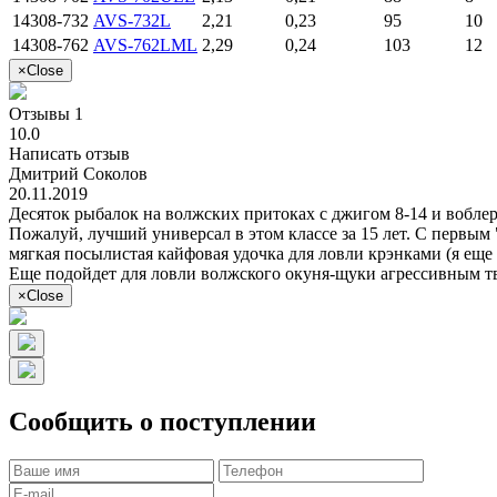
14308-732
AVS-732L
2,21
0,23
95
10
14308-762
AVS-762LML
2,29
0,24
103
12
×
Close
Отзывы 1
10.0
Написать отзыв
Дмитрий Соколов
20.11.2019
Десяток рыбалок на волжских притоках с джигом 8-14 и воблер
Пожалуй, лучший универсал в этом классе за 15 лет. С первым
мягкая посылистая кайфовая удочка для ловли крэнками (я еще 
Еще подойдет для ловли волжского окуня-щуки агрессивным тв
×
Close
Сообщить о поступлении