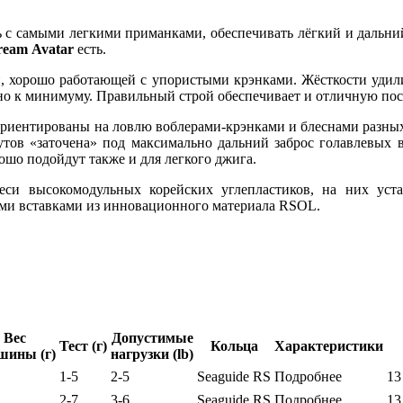
с самыми легкими приманками, обеспечивать лёгкий и дальний 
ream Avatar
есть.
й, хорошо работающей с упористыми крэнками. Жёсткости удили
дено к минимуму. Правильный строй обеспечивает и отличную п
е ориентированы на ловлю воблерами-крэнками и блеснами разны
в «заточена» под максимально дальний заброс голавлевых вобле
шо подойдут также и для легкого джига.
си высокомодульных корейских углепластиков, на них уст
ыми вставками из инновационного материала RSOL.
Вес
Допустимые
Тест (г)
Кольца
Характеристики
шины (г)
нагрузки (lb)
1-5
2-5
Seaguide RS
Подробнее
13
2-7
3-6
Seaguide RS
Подробнее
13