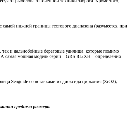
ребуя от рыболова отточенной техники заброса. Кроме того,
 с самой нижней границы тестового диапазона (разумеется, при
х, так и дальнобойные береговые удилища, которые помимо
. А самая мощная модель серии – GRS-812XH – определённо
ьца Seaguide со вставками из диоксида циркония (ZrO2),
манки среднего размера.