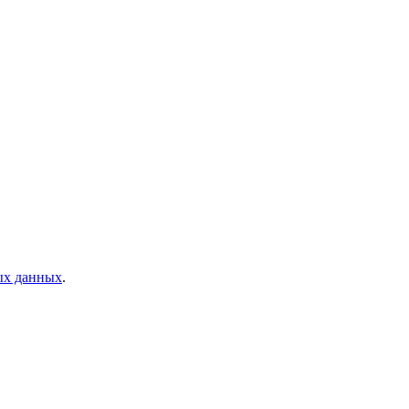
ых данных
.