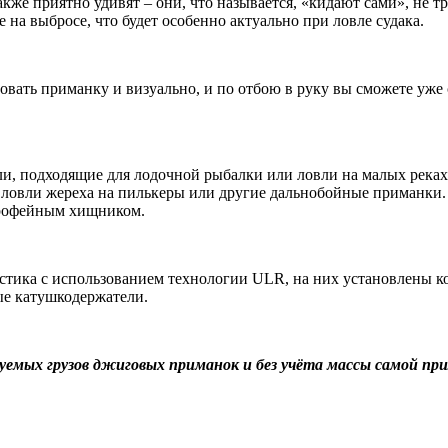
акже приятно удивят – они, что называется, «кидают сами», не т
на выбросе, что будет особенно актуально при ловле судака.
ровать приманку и визуально, и по отбою в руку вы сможете уже
ели, подходящие для лодочной рыбалки или ловли на малых река
я ловли жереха на пилькеры или другие дальнобойные приманки
трофейным хищником.
тика с использованием технологии ULR, на них установлены кол
ые катушкодержатели.
дуемых грузов джиговых приманок и без учёта массы самой при