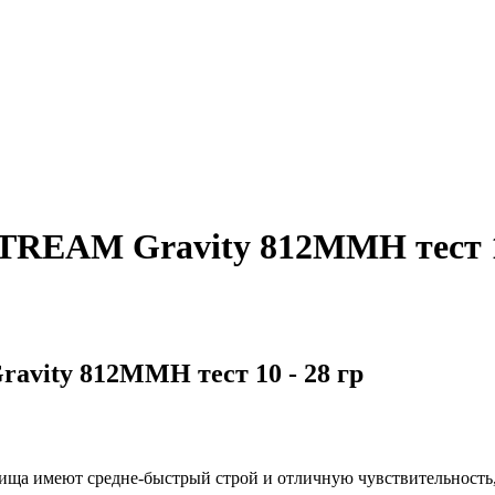
REAM Gravity 812MMH тест 10
vity 812MMH тест 10 - 28 гр
ща имеют средне-быстрый строй и отличную чувствительность