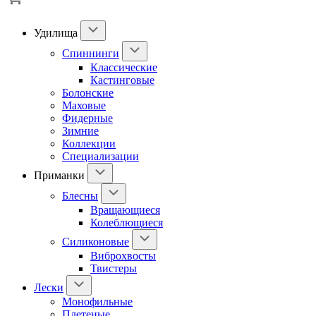
Удилища
Спиннинги
Классические
Кастинговые
Болонские
Маховые
Фидерные
Зимние
Коллекции
Специализации
Приманки
Блесны
Вращающиеся
Колеблющиеся
Силиконовые
Виброхвосты
Твистеры
Лески
Монофильные
Плетеные