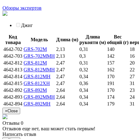
Обзоры экспертов
Джиг
Код
Длина
Вес
Модель
Длина (м)
товара
рукояти (м)
общий (г)
вер
4642-702
GRS-702M
2,13
0,31
140
18
4642-703
GRS-702MMH
2,13
0,3
142
16
4642-812
GRS-812M
2,47
0,31
157
20
4642-813
GRS-812MMH
2,47
0,32
162
22
4642-814
GRS-812MH
2,47
0,34
170
27
4642-815
GRS-812XH
2,47
0,36
191
31
4642-892
GRS-892M
2,64
0,34
170
23
4642-893
GRS-892MMH
2,64
0,34
174
24
4642-894
GRS-892MH
2,64
0,34
179
31
×
Close
Отзывы 0
Отзывов еще нет, ваш может стать первым!
Написать отзыв