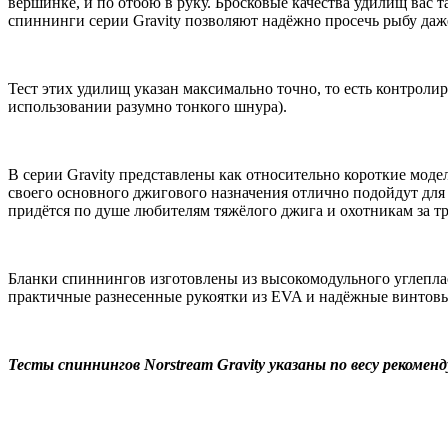
вершинке, и по отбою в руку. Бросковые качества удилищ вас т
спиннинги серии Gravity позволяют надёжно просечь рыбу даже 
Тест этих удилищ указан максимально точно, то есть контроли
использовании разумно тонкого шнура).
В серии Gravity представлены как относительно короткие мод
своего основного джигового назначения отлично подойдут дл
придётся по душе любителям тяжёлого джига и охотникам за 
Бланки спиннингов изготовлены из высокомодульного углеплас
практичные разнесенные рукоятки из EVA и надёжные винтов
Тесты спиннингов Norstream Gravity указаны по весу рекомен