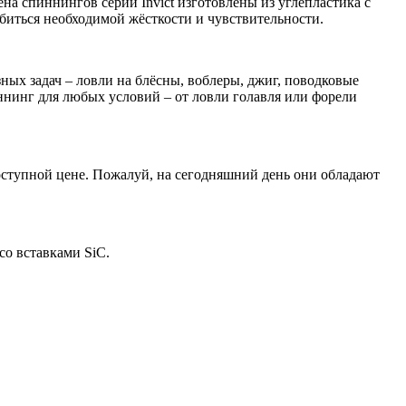
а спиннингов серии Invict изготовлены из углепластика с
биться необходимой жёсткости и чувствительности.
ых задач – ловли на блёсны, воблеры, джиг, поводковые
пиннинг для любых условий – от ловли голавля или форели
ступной цене. Пожалуй, на сегодняшний день они обладают
со вставками SiC.