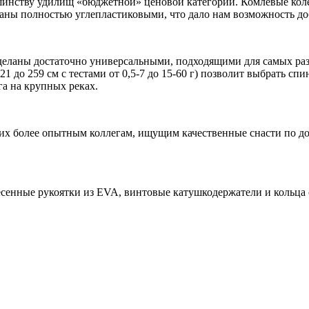
инству удилищ «бюджетной» ценовой категории. Комлевые колен
ланы полностью углепластиковыми, что дало нам возможность до
еланы достаточно универсальными, подходящими для самых разн
1 до 259 см с тестами от 0,5-7 до 15-60 г) позволит выбрать с
а на крупных реках.
их более опытным коллегам, ищущим качественные снасти по до
есенные рукоятки из EVA, винтовые катушкодержатели и кольца 