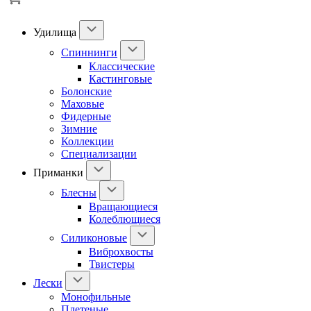
Удилища
Спиннинги
Классические
Кастинговые
Болонские
Маховые
Фидерные
Зимние
Коллекции
Специализации
Приманки
Блесны
Вращающиеся
Колеблющиеся
Силиконовые
Виброхвосты
Твистеры
Лески
Монофильные
Плетеные