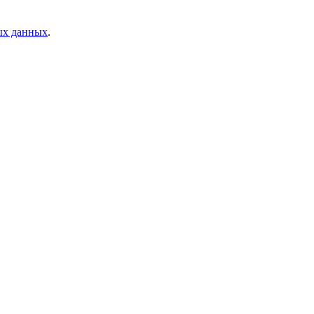
ых данных
.